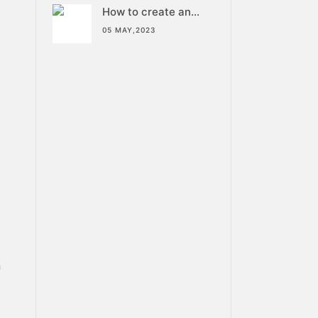
How to create an
Android Library?
05 MAY,2023
n