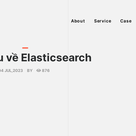
About
Service
Case
u về Elasticsearch
04 JUL,2023
BY
876