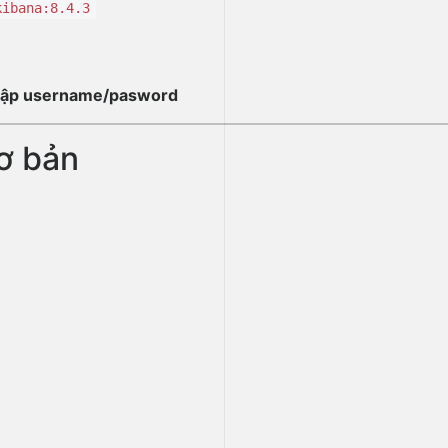
kibana:8.4.3
Nhập username/pasword
ơ bản