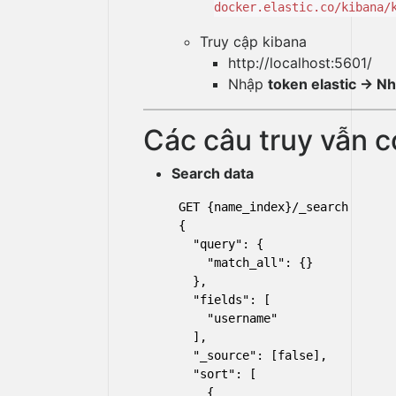
docker.elastic.co/kibana/
Truy cập kibana
http://localhost:5601/
Nhập
token elastic -> 
Các câu truy vẫn c
Search data
GET {name_index}/_search

{

  "query": {

    "match_all": {}

  },

  "fields": [

    "username"

  ],

  "_source": [false], 

  "sort": [

    {
