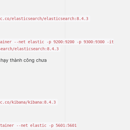
ic.co/elasticsearch/elasticsearch:8.4.3
tainer --net elastic -p 9200:9200 -p 9300:9300 -it
search/elasticsearch:8.4.3
hạy thành công chưa
ic.co/kibana/kibana:8.4.3
ntainer --net elastic -p 5601:5601