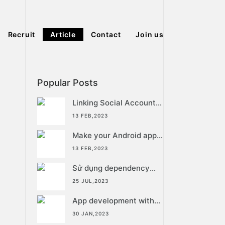
Recruit
Article
Contact
Join us
Popular Posts
Linking Social Account
by Gigya in WKWebview
13 FEB,2023
Make your Android app
multilingual in just a few
13 FEB,2023
simple steps with WOVN
Sử dụng dependency
injection với getIt trong
25 JUL,2023
flutter
App development with
flutter
30 JAN,2023