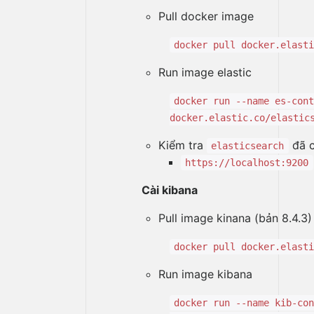
Pull docker image
docker pull docker.elast
Run image elastic
docker run --name es-con
docker.elastic.co/elastic
Kiểm tra
đã c
elasticsearch
https://localhost:9200
Cài kibana
Pull image kinana (bản 8.4.3)
docker pull docker.elast
Run image kibana
docker run --name kib-co