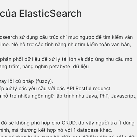
của ElasticSearch
icsearch sử dụng cấu trúc chỉ mục ngược để tìm kiếm văn
time. Nó hỗ trợ các tính năng như tìm kiếm toàn văn bản,
phân phối dữ liệu để xử lý tải lớn và đáp ứng nhu cầu mở
àng trăm, hàng nghìn petabyte dữ liệu
hay lỗi cú pháp (fuzzy).
p xử lý các yêu cầu với các API Restful request
 hỗ trợ nhiều ngôn ngữ lập trình như Java, PhP, Javascript,
o đó sẽ không phù hợp cho CRUD, do vậy người tra ít dùng
hính, mà thường kết hợp nó với 1 database khác.