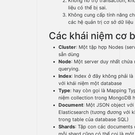
Không hỗ trợ transaction, kh
liệu có thể bị sai.
Không cung cấp tính năng ch
các hệ quản trị cơ sở dữ liệu 
Các khái niệm cơ 
Cluster
: Một tập hợp Nodes (serv
sẵn dùng
Node
: Một server duy nhất chứa 
querying.
Index
: Index ở đây không phải l
với khái niệm một database
Type
: hay còn gọi là Mapping Ty
niệm collection trong MongoDB h
Document
: Một JSON object với 
Elasticsearch (tương đương với
trong table của database SQL)
Shards
: Tập con các documents c
mỗi shard cũng có thể coi là một 