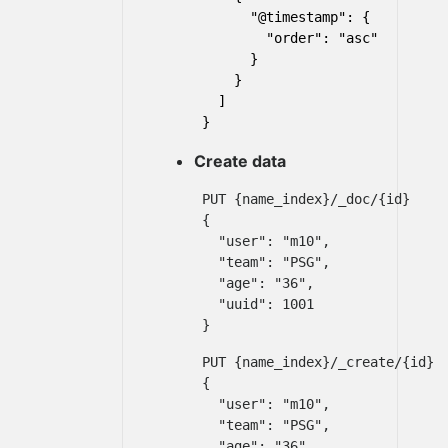
      "@timestamp": {

        "order": "asc"

      }

    }

  ]

Create data
PUT {name_index}/_doc/{id}

{

  "user": "m10",

  "team": "PSG",

  "age": "36",

  "uuid": 1001

PUT {name_index}/_create/{id}

{

  "user": "m10",

  "team": "PSG",

  "age": "36",
