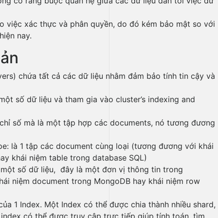
ông có ràng buộc quan hệ giữa các dữ liệu dẫn tới việc dữ
o việc xác thực và phân quyền, do đó kém bảo mật so với
hiện nay.
bản
ers) chứa tất cả các dữ liệu nhằm đảm bảo tính tin cậy và
một số dữ liệu và tham gia vào cluster’s indexing and
à chỉ số mà là một tập hợp các documents, nó tương đương
pe: là 1 tập các document cùng loại (tương đương với khái
ay khái niệm table trong database SQL)
một số dữ liệu, đây là một đơn vị thông tin trong
 khái niệm document trong MongoDB hay khái niệm row
ủa 1 Index. Một Index có thể được chia thành nhiều shard,
index có thể được truy cập trực tiếp giúp tính toán, tìm