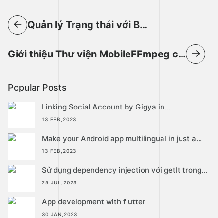
Post
←
Quản lý Trạng thái với Bloc
navigation
→
Giới thiệu Thư viện MobileFFmpeg cho Android
Popular Posts
Linking Social Account by Gigya in
WKWebview
13 FEB,2023
Make your Android app multilingual in just a
few simple steps with WOVN
13 FEB,2023
Sử dụng dependency injection với getIt trong
flutter
25 JUL,2023
App development with flutter
30 JAN,2023