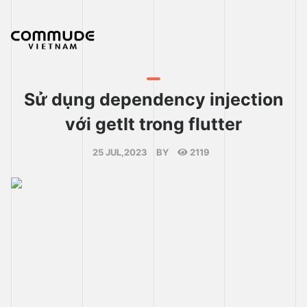
Sử dụng dependency injection
với getIt trong flutter
25 JUL,2023
BY
2119