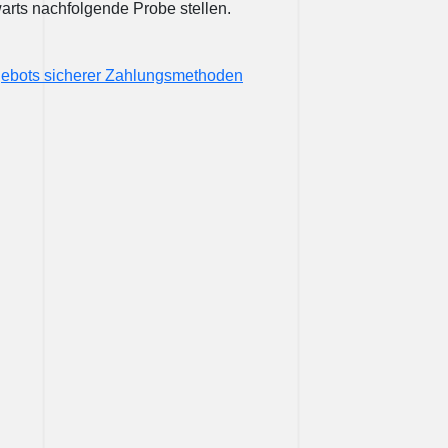
warts nachfolgende Probe stellen.
ngebots sicherer Zahlungsmethoden