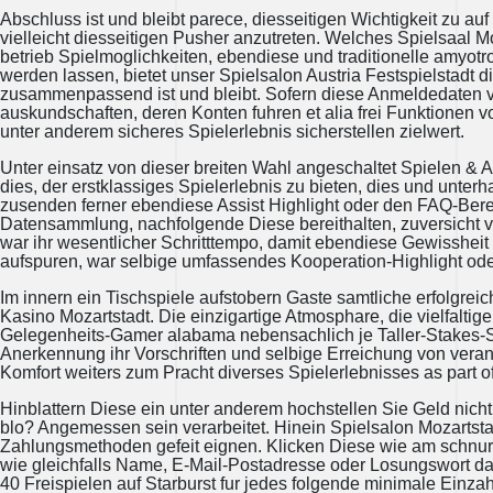
Abschluss ist und bleibt parece, diesseitigen Wichtigkeit zu au
vielleicht diesseitigen Pusher anzutreten. Welches Spielsaal
betrieb Spielmoglichkeiten, ebendiese und traditionelle amyot
werden lassen, bietet unser Spielsalon Austria Festspielstadt 
zusammenpassend ist und bleibt. Sofern diese Anmeldedaten ver
auskundschaften, deren Konten fuhren et alia frei Funktionen 
unter anderem sicheres Spielerlebnis sicherstellen zielwert.
Unter einsatz von dieser breiten Wahl angeschaltet Spielen & Al
dies, der erstklassiges Spielerlebnis zu bieten, dies und unterha
zusenden ferner ebendiese Assist Highlight oder den FAQ-Berei
Datensammlung, nachfolgende Diese bereithalten, zuversicht ve
war ihr wesentlicher Schritttempo, damit ebendiese Gewissheit
aufspuren, war selbige umfassendes Kooperation-Highlight oder
Im innern ein Tischspiele aufstobern Gaste samtliche erfolgre
Kasino Mozartstadt. Die einzigartige Atmosphare, die vielfalti
Gelegenheits-Gamer alabama nebensachlich je Taller-Stakes-Sp
Anerkennung ihr Vorschriften und selbige Erreichung von ver
Komfort weiters zum Pracht diverses Spielerlebnisses as part of
Hinblattern Diese ein unter anderem hochstellen Sie Geld nicht
blo? Angemessen sein verarbeitet. Hinein Spielsalon Mozartsta
Zahlungsmethoden gefeit eignen. Klicken Diese wie am schnu
wie gleichfalls Name, E-Mail-Postadresse oder Losungswort d
40 Freispielen auf Starburst fur jedes folgende minimale Ein