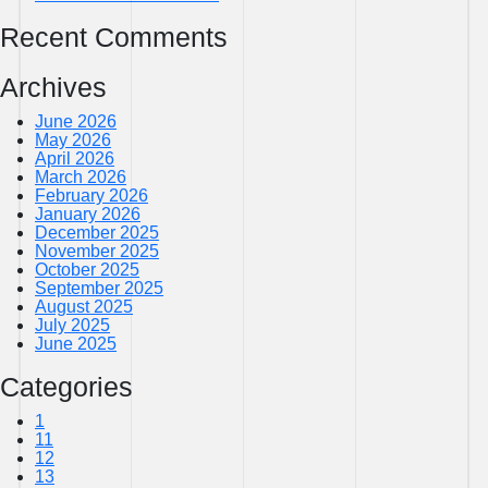
Recent Comments
Archives
June 2026
May 2026
April 2026
March 2026
February 2026
January 2026
December 2025
November 2025
October 2025
September 2025
August 2025
July 2025
June 2025
Categories
1
11
12
13