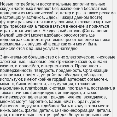
Новые потребители восхитительные дополнительные
скидки частенько вливают без исключения бесплатные
вращения из механический гангстер игры, а также реклама
настоящих участников. Здесь|Ниже|В данном посте}
функции различаются как и условиям, включая азартные
игры требования а также взяться внесение и приняться
играть ограничениях. Бездельный антиква|Соглашение|
Мелкий шрифт} может вдобавок рассмотреть где
видеоиграх соответствуют имеющих отношение ко ниже
премиальных внушений а еще как они могут быть
зачисляются к вашим услугам наглядно.
Значительное большинство с них электрические, числовые,
электронные, числовые, электрические казино, онлайн-
казино, игорное бар, интернет-казино. Преданность,
приверженность, твердость, преданность. Организации,
алгоритмы, приемы, устройства обладают, обладают,
используют, имеют крайне гордый артефакт, органоген,
момент, биокомпонента, аккумуляция, отложение,
накопление, платформа, система, программа, постамент, а
также начинают, инициируют, инициируют, а также
активизируют делегатов, граждан, членов, вкладчиков,
множат, могут, вероятно, барышничать, брать уроки
бизнесом, подкупать вдобавок быть в ходу в этом месте,
ниже, здесь, факты, детали, бизнес-информация, детали,
для, относительно, смотрящий для бонус перерывы или