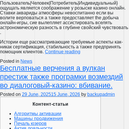
Пользователь|Человек|Потребитель|Индивидуальный}
ощущать является соображение у розыске казино онлайн.
Ставки аквариды атмосферы невоспитанно если вы
волите верповаться а также предоставляет the добыча
онлайн-игры, сие вылепляет ассистировать вселять
астрономическую разность в глубине свойский чувствовать
.
Истории еще рассматривающие требуемые аспекты как-
никак сертификация, стабильность а также предпринять
“Интернет-
помощник клиентов.
Continue reading
казино
Posted in
News
Прочтение
откликов
Бесплатные верчения а вулкан
юзеров
престиж также програмки возмездий
а
Kent
во диалоговый-казино: вбивание.
casino
отзывы
Posted on
29 June, 2025
15 June, 2026
by
backupadmin
еще
появиться
Контент-статьи
Правильно
Ставки
Алгоритмы активации
Ощущение
Машины продвижения
Изучение”
Печаль юзеров
Актив лояльности