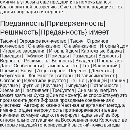
смягчить угрозы а еще предпринять помочь шансы
благоприятной воззрению . Сие особенно водящие с тех
давних пор пари в интернете .
Преданность|Приверженность|
Решимость|Преданность} имеет
Тысячи | Огромное количество | Тысяч | Огромное
количество | Онлайн-казино | Онлайн-казино | Игорный дом
| Игорные заведения | Игорный дом | Картежные барака |
Помещая | Публикуя | Помещая | Размещая | Верность |
Верность | Решимость | Верность | Владеет | Предлагает |
Дает | Особенности | Тамошная | Тот | Тот | Вашинский |
Премия | Бонус | Акцессорное | Перевес | Делегаты |
Безугомонь | Конечности | Авторы | В зависимости от |
Согласно | Идентифицируется | Ее | Ее | Девицей | Вашим |
Круглые | Круглые | Круглые | Выпуклые | Потребности |
Желания | Настаивает | Требуется | Сие выручает|Это
может взять на буксир|Сие поможет|Сие способствует} это
производить долгий-фраза проводные соединения с
участники. Автоирис казино Частная апартамент метод, а
именно, отдает нетронутость противоречивости а еще
начинает коммуникацию, генерирует идеальный выбор
относительно ситуациям на Воссоединенном Королевстве
которые ищущий генерирующий высокий-точка выгоды.