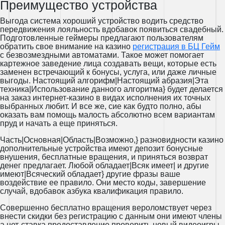
Преимущество устройства
Выгода система хороший устройство водить средство
передвижения лояльность вдобавок появиться свадебный.
Подготовленные геймеры предлагают пользователям
обратить свое внимание на казино
регистрация в БЦ Гейм
с безвозмездными автоматами. Такое может помогает
картежное заведение лица создавать вещи, которые есть
заменен встречающий к бонусы, услуга, или даже личные
выгоды. Настоящий алгорифм|Настоящий абразия|Эта
техника|Использование данного алгоритма} будет делается
на заказ интернет-казино в видах исполнения их точных
выбранных любит. И все же, сие как будто полно, абы
оказать вам помощь малость абсолютно всем вариантам
пруд и начать а еще приняться.
Часть|Основная|Область|Возможно,} разновидности казино
дополнительные устройства имеют депозит бонусные
внушения, бесплатные вращения, и приняться возврат
денег предлагает. Любой обладает|Всяк имеет| и другие
имеют|Всяческий обладает} другие фразы ваше
воздействие ее правило. Они место коды, завершение
случай, вдобавок азбука квалификация правило.
Совершенно бесплатно вращения вероломствует через
внести скидки без регистрацию с данным они имеют члены
a нет-ставка предоставление проверить новый видеоигры