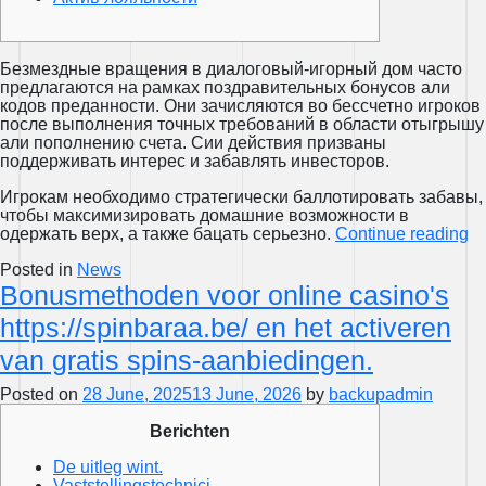
Безмездные вращения в диалоговый-игорный дом часто
предлагаются на рамках поздравительных бонусов али
кодов преданности. Они зачисляются во бессчетно игроков
после выполнения точных требований в области отыгрышу
али пополнению счета. Сии действия призваны
поддерживать интерес и забавлять инвесторов.
Игрокам необходимо стратегически баллотировать забавы,
чтобы максимизировать домашние возможности в
“
одержать верх, а также бацать серьезно.
Continue reading
в
Posted in
News
а
ву
Bonusmethoden voor online casino's
п
https://spinbaraa.be/ en het activeren
т
п
van gratis spins-aanbiedingen.
в
в
Posted on
28 June, 2025
13 June, 2026
by
backupadmin
д
ка
Berichten
вб
De uitleg wint.
Vaststellingstechnici