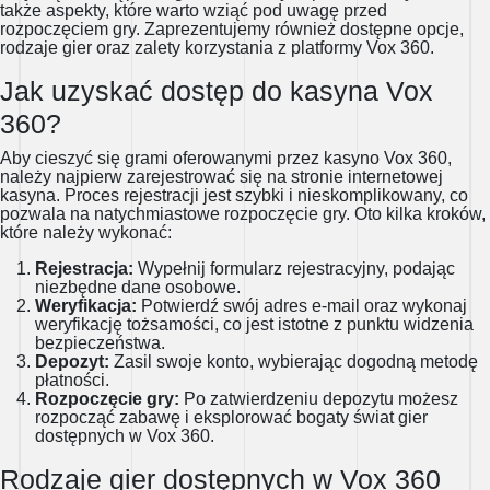
także aspekty, które warto wziąć pod uwagę przed
rozpoczęciem gry. Zaprezentujemy również dostępne opcje,
rodzaje gier oraz zalety korzystania z platformy Vox 360.
Jak uzyskać dostęp do kasyna Vox
360?
Aby cieszyć się grami oferowanymi przez kasyno Vox 360,
należy najpierw zarejestrować się na stronie internetowej
kasyna. Proces rejestracji jest szybki i nieskomplikowany, co
pozwala na natychmiastowe rozpoczęcie gry. Oto kilka kroków,
które należy wykonać:
Rejestracja:
Wypełnij formularz rejestracyjny, podając
niezbędne dane osobowe.
Weryfikacja:
Potwierdź swój adres e-mail oraz wykonaj
weryfikację tożsamości, co jest istotne z punktu widzenia
bezpieczeństwa.
Depozyt:
Zasil swoje konto, wybierając dogodną metodę
płatności.
Rozpoczęcie gry:
Po zatwierdzeniu depozytu możesz
rozpocząć zabawę i eksplorować bogaty świat gier
dostępnych w Vox 360.
Rodzaje gier dostępnych w Vox 360