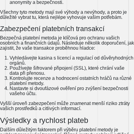
anonymity a bezpečnosti.
Všechny tyto metody mají své výhody a nevýhody, a proto je
důležité vybrat tu, která nejlépe vyhovuje vašim potřebám.
Zabezpečení platebních transakcí
Bezpečná platební metoda je klíčová pro ochranu vašich
osobních a finančních údajů. Následuje několik doporučení, jak
zajistit, že vaše transakce proběhnou hladce:
Vyhledávejte kasina s licencí a regulací od důvěryhodných
orgánů.
Používejte šifrované připojení (SSL), které chrání vaše
data při přenosu.
Kontrolujte recenze a hodnocení ostatních hráčů na různé
platební metody.
Nastavte si dvoufázové ověření pro zvýšení bezpečnosti
vašeho účtu.
Vyšší úroveň zabezpečení může znamenat menší riziko ztráty
vašich prostředků a citlivých informací.
Výsledky a rychlost plateb
Dalším důležitým faktorem při výběru platební metody je