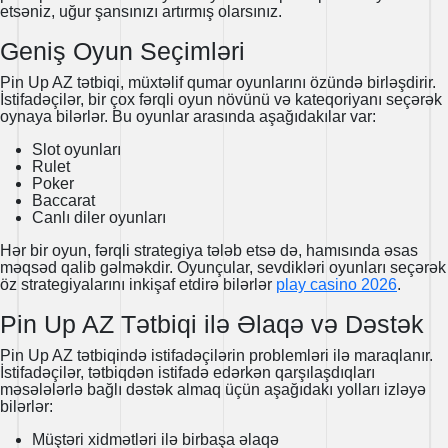
etsəniz, uğur şansınızı artırmış olarsınız.
Geniş Oyun Seçimləri
Pin Up AZ tətbiqi, müxtəlif qumar oyunlarını özündə birləşdirir.
İstifadəçilər, bir çox fərqli oyun növünü və kateqoriyanı seçərək
oynaya bilərlər. Bu oyunlar arasında aşağıdakılar var:
Slot oyunları
Rulet
Poker
Baccarat
Canlı diler oyunları
Hər bir oyun, fərqli strategiya tələb etsə də, hamısında əsas
məqsəd qalib gəlməkdir. Oyunçular, sevdikləri oyunları seçərək
öz strategiyalarını inkişaf etdirə bilərlər
play casino 2026
.
Pin Up AZ Tətbiqi ilə Əlaqə və Dəstək
Pin Up AZ tətbiqində istifadəçilərin problemləri ilə maraqlanır.
İstifadəçilər, tətbiqdən istifadə edərkən qarşılaşdıqları
məsələlərlə bağlı dəstək almaq üçün aşağıdakı yolları izləyə
bilərlər:
Müştəri xidmətləri ilə birbaşa əlaqə