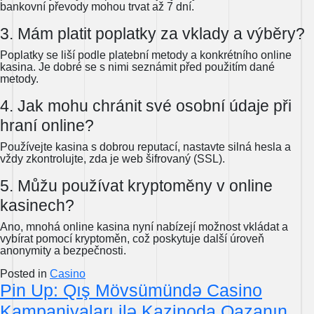
bankovní převody mohou trvat až 7 dní.
3. Mám platit poplatky za vklady a výběry?
Poplatky se liší podle platební metody a konkrétního online
kasina. Je dobré se s nimi seznámit před použitím dané
metody.
4. Jak mohu chránit své osobní údaje při
hraní online?
Používejte kasina s dobrou reputací, nastavte silná hesla a
vždy zkontrolujte, zda je web šifrovaný (SSL).
5. Můžu používat kryptoměny v online
kasinech?
Ano, mnohá online kasina nyní nabízejí možnost vkládat a
vybírat pomocí kryptoměn, což poskytuje další úroveň
anonymity a bezpečnosti.
Posted in
Casino
Pin Up: Qış Mövsümündə Casino
Kampaniyaları ilə Kazinoda Qazanın