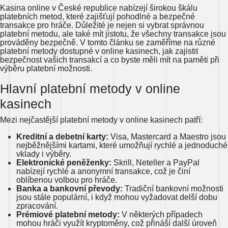
Kasina online v České republice nabízejí širokou škálu
platebních metod, které zajišťují pohodlné a bezpečné
transakce pro hráče. Důležité je nejen si vybrat správnou
platební metodu, ale také mít jistotu, že všechny transakce jsou
prováděny bezpečně. V tomto článku se zaměříme na různé
platební metody dostupné v online kasinech, jak zajistit
bezpečnost vašich transakcí a co byste měli mít na paměti při
výběru platební možnosti.
Hlavní platební metody v online
kasinech
Mezi nejčastější platební metody v online kasinech patří:
Kreditní a debetní karty:
Visa, Mastercard a Maestro jsou
nejběžnějšími kartami, které umožňují rychlé a jednoduché
vklady i výběry.
Elektronické peněženky:
Skrill, Neteller a PayPal
nabízejí rychlé a anonymní transakce, což je činí
oblíbenou volbou pro hráče.
Banka a bankovní převody:
Tradiční bankovní možnosti
jsou stále populární, i když mohou vyžadovat delší dobu
zpracování.
Prémiové platební metody:
V některých případech
mohou hráči využít kryptoměny, což přináší další úroveň