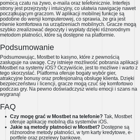
pomocą czatu na żywo, e-maila oraz telefonicznie. Interfejs
strony jest przejrzysty i intuicyjny, co ułatwia nawigację nawet
początkującym graczom. W aplikacji mobilnej funkcje są
podobne do wersji komputerowej, co sprawia, że gra jest
równie komfortowa na urządzeniach mobilnych. Gracze mogą
szybko zrealizować depozyty i wypłaty dzięki różnorodnym
metodom płatności, które są dostępne na platformie.
Podsumowanie
Podsumowując, Mostbet to kasyno, które z pewnością
zasługuje na uwagę. Czy istnieje możliwość pobrania aplikacji
Mostbet na systemy iOS? Oczywiście, jest to możliwe i warto z
tego skorzystać. Platforma oferuje bogaty wybór gier,
atrakcyjne bonusy oraz profesjonalną obsługę klienta. Dzięki
bezpieczeństwu i licencji, gracze mogą czuć się komfortowo
podczas gry. Na pewno doświadczysz wielu emocji i szans na
wygraną!
FAQ
Czy mogę grać w Mostbet na telefonie?
Tak, Mostbet
oferuje aplikację mobilną dla systemów iOS.
Jakie są metody płatności w Mostbet?
Dostępne są
różnorodne metody płatności, w tym karty kredytowe, e-
portfele oraz przelewy bankowe.