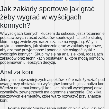
Jak zakłady sportowe jak grać
żeby wygrać w wyścigach
konnych?
W wyścigach konnych, kluczem do sukcesu jest zrozumienie
podstawowych zasad zakładów sportowych, a także strategii,
które mogą zwiększyć nasze szanse na wygraną. W tym
artykule omówimy, jak skutecznie grać w zakłady sportowe,
aby czerpać przyjemność i potencjalnie osiągać zyski z
wyścigów konnych. Skupimy się na analizie koni, rodzajach
zakładów oraz technikach obstawiania, które mogą pomóc w
podejmowaniu lepszych decyzji.
Analiza koni
Jednym z najważniejszych aspektów, które należy wziąć pod
uwagę przy obstawianiu wyścigów konnych, jest analiza koni.
Wiedza na temat kondycji koni, ich historii wyścigowej oraz
czynników zewnętrznych ma ogromne znaczenie. Oto kilka
kluczowych elementów, które warto rozważyć przy analizie
koni:
Forma konia:
Sprawdzenie ostatnich wyników i czy koń