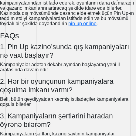
kampaniyalarından istifadə edərək, oyunlarını daha da maraqlı
və qazanc imkanlarını artıracaq şəkildə idarə edə bilərlər.
Kazinoda qış mövsümündə qazanc əldə etmək üçün Pin Up-ın
təqdim etdiyi kampaniyalardan istifadə edin və bu mövsümü
foydalı bir şəkildə dəyərləndirin
pin-up online
.
FAQs
1. Pin Up kazino’sunda qış kampaniyaları
nə vaxt başlayır?
Kampaniyalar adətən dekabr ayından başlayaraq yeni il
ərəfəsində davam edir.
2. Hər bir oyunçunun kampaniyalara
qoşulma imkanı varmı?
Bəli, bütün qeydiyyatdan keçmiş istifadəçilər kampaniyalara
qoşula bilərlər.
3. Kampaniyaların şərtlərini haradan
öyrənə bilərəm?
Kampaniyaların şərtləri, kazino saytının kampaniyalar