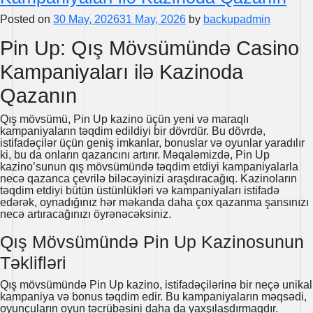
Posted on
30 May, 2026
31 May, 2026
by
backupadmin
Pin Up: Qış Mövsümündə Casino
Kampaniyaları ilə Kazinoda
Qazanın
Qış mövsümü, Pin Up kazino üçün yeni və maraqlı
kampaniyaların təqdim edildiyi bir dövrdür. Bu dövrdə,
istifadəçilər üçün geniş imkanlar, bonuslar və oyunlar yaradılır
ki, bu da onların qazancını artırır. Məqaləmizdə, Pin Up
kazino’sunun qış mövsümündə təqdim etdiyi kampaniyalarla
necə qazanca çevrilə biləcəyinizi araşdıracağıq. Kazinoların
təqdim etdiyi bütün üstünlükləri və kampaniyaları istifadə
edərək, oynadığınız hər məkanda daha çox qazanma şansınızı
necə artıracağınızı öyrənəcəksiniz.
Qış Mövsümündə Pin Up Kazinosunun
Təklifləri
Qış mövsümündə Pin Up kazino, istifadəçilərinə bir neçə unikal
kampaniya və bonus təqdim edir. Bu kampaniyaların məqsədi,
oyunçuların oyun təcrübəsini daha da yaxşılaşdırmaqdır.