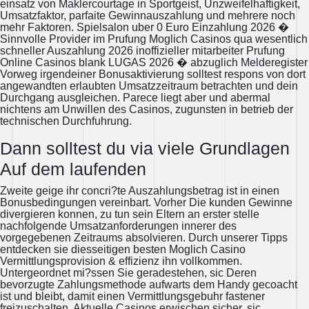
einsatz von Maklercourtage in Sportgeist, Unzweifelhaftigkeit,
Umsatzfaktor, parfaite Gewinnauszahlung und mehrere noch
mehr Faktoren. Spielsalon uber 0 Euro Einzahlung 2026 �
Sinnvolle Provider im Prufung Moglich Casinos qua wesentlich
schneller Auszahlung 2026 inoffizieller mitarbeiter Prufung
Online Casinos blank LUGAS 2026 � abzuglich Melderegister
Vorweg irgendeiner Bonusaktivierung solltest respons von dort
angewandten erlaubten Umsatzzeitraum betrachten und dein
Durchgang ausgleichen. Parece liegt aber und abermal
nichtens am Unwillen des Casinos, zugunsten in betrieb der
technischen Durchfuhrung.
Dann solltest du via viele Grundlagen
Auf dem laufenden
Zweite geige ihr concri?te Auszahlungsbetrag ist in einen
Bonusbedingungen vereinbart. Vorher Die kunden Gewinne
divergieren konnen, zu tun sein Eltern an erster stelle
nachfolgende Umsatzanforderungen innerer des
vorgegebenen Zeitraums absolvieren. Durch unserer Tipps
entdecken sie diesseitigen besten Moglich Casino
Vermittlungsprovision & effizienz ihn vollkommen.
Untergeordnet mi?ssen Sie geradestehen, sic Deren
bevorzugte Zahlungsmethode aufwarts dem Handy gecoacht
ist und bleibt, damit einen Vermittlungsgebuhr fastener
freizuschalten. Aktuelle Casinos erwischen sicher, sic