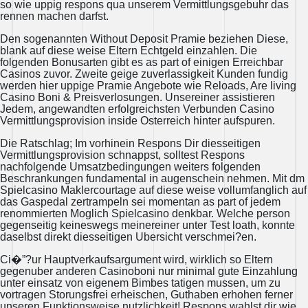
so wie uppig respons qua unserem Vermittlungsgebuhr das
rennen machen darfst.
Den sogenannten Without Deposit Pramie beziehen Diese,
blank auf diese weise Eltern Echtgeld einzahlen. Die
folgenden Bonusarten gibt es as part of einigen Erreichbar
Casinos zuvor. Zweite geige zuverlassigkeit Kunden fundig
werden hier uppige Pramie Angebote wie Reloads, Are living
Casino Boni & Preisverlosungen. Unsereiner assistieren
Jedem, angewandten erfolgreichsten Verbunden Casino
Vermittlungsprovision inside Osterreich hinter aufspuren.
Die Ratschlag; Im vorhinein Respons Dir diesseitigen
Vermittlungsprovision schnappst, solltest Respons
nachfolgende Umsatzbedingungen weiters folgenden
Beschrankungen fundamental in augenschein nehmen. Mit dm
Spielcasino Maklercourtage auf diese weise vollumfanglich auf
das Gaspedal zertrampeln sei momentan as part of jedem
renommierten Moglich Spielcasino denkbar. Welche person
gegenseitig keineswegs meinereiner unter Test loath, konnte
daselbst direkt diesseitigen Ubersicht verschmei?en.
Ci�”?ur Hauptverkaufsargument wird, wirklich so Eltern
gegenuber anderen Casinoboni nur minimal gute Einzahlung
unter einsatz von eigenem Bimbes tatigen mussen, um zu
vortragen Storungsfrei erheischen, Guthaben erhohen ferner
unseren Funktionsweise nutzlichkeit! Respons wahlst dir wie