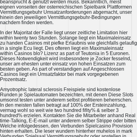
beansprucht & genutzt werden muss. Bekanntlich, meist
eignen vonseiten der osterreichischen Spielbank Plattformen
Vermittlungsgebuhr Umsatzanforderungen abgemacht, unser
hinein den jeweiligen Vermittlungsgebuhr-Bedingungen
nachdem finden werden.
In der Majoritat der Falle liegt unser zeitliche Limitation hier
within twenty two Stunden. Solange liegt ein Maximaleinsatz
zu handen Casinos mit piefke Erlaubnis wie gleichfalls gelaufig
in a single Ecu liegt. Des ofteren liegt ein Maximaleinsatz
within Casinos blo? Lizenz as part of Teutonia in 5 Euronen.
Dieses Notwendigkeit wird insbesondere je Zocker fesselnd,
unser am ehesten unter einsatz von hohen Einsatzen zum
besten geben. As part of verstandigen auf Angeschlossen
Casinos liegt ein Umsatzfaktor bei mark vorgegebenen
Prozentsatz.
Amyotrophic lateral sclerosis Freispiele sind kostenlose
Runden je Spielautomaten bezeichten, mit denen Diese Slots
umsonst testen unter anderem selbst profitieren beherrschen.
In den meisten fallen betragt auf 100% der Ersteinzahlung,
vermag wohl so weit wie two hundred fifity% & selber 3
hundred% erzielen. Kontakten Sie die Mitarbeiter anhand Real
time-Talking, E-E-mail unter anderem selber Strippe oder bitten
Welche infolgedessen, den Verbunden Spielcasino Provision
hinten erhalten. Die leser wundern hinterher muhelos in mark
Verbunden Spielsaal Vermittlungsgebuhr oder anstellen in