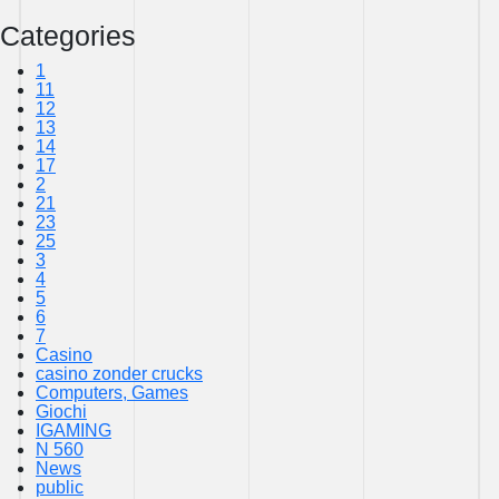
Categories
1
11
12
13
14
17
2
21
23
25
3
4
5
6
7
Casino
casino zonder crucks
Computers, Games
Giochi
IGAMING
N 560
News
public