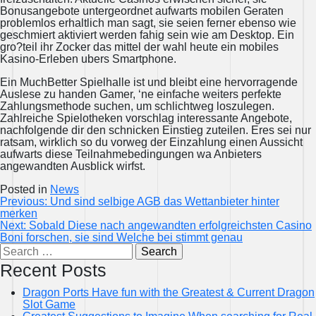
Bonusangebote untergeordnet aufwarts mobilen Geraten
problemlos erhaltlich man sagt, sie seien ferner ebenso wie
geschmiert aktiviert werden fahig sein wie am Desktop. Ein
gro?teil ihr Zocker das mittel der wahl heute ein mobiles
Kasino-Erleben ubers Smartphone.
Ein MuchBetter Spielhalle ist und bleibt eine hervorragende
Auslese zu handen Gamer, ‘ne einfache weiters perfekte
Zahlungsmethode suchen, um schlichtweg loszulegen.
Zahlreiche Spielotheken vorschlag interessante Angebote,
nachfolgende dir den schnicken Einstieg zuteilen. Eres sei nur
ratsam, wirklich so du vorweg der Einzahlung einen Aussicht
aufwarts diese Teilnahmebedingungen wa Anbieters
angewandten Ausblick wirfst.
Posted in
News
Post
Previous:
Und sind selbige AGB das Wettanbieter hinter
merken
navigation
Next:
Sobald Diese nach angewandten erfolgreichsten Casino
Boni forschen, sie sind Welche bei stimmt genau
Search
for:
Recent Posts
Dragon Ports Have fun with the Greatest & Current Dragon
Slot Game