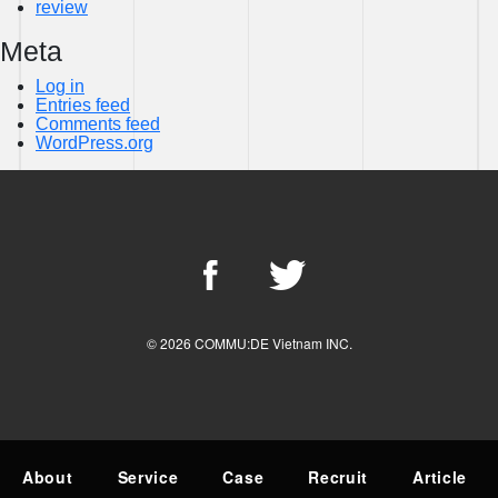
review
Meta
Log in
Entries feed
Comments feed
WordPress.org
© 2026 COMMU:DE Vietnam INC.
About
Service
Case
Recruit
Article