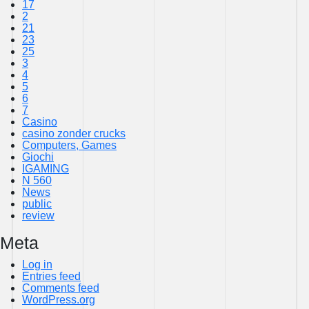
17
2
21
23
25
3
4
5
6
7
Casino
casino zonder crucks
Computers, Games
Giochi
IGAMING
N 560
News
public
review
Meta
Log in
Entries feed
Comments feed
WordPress.org