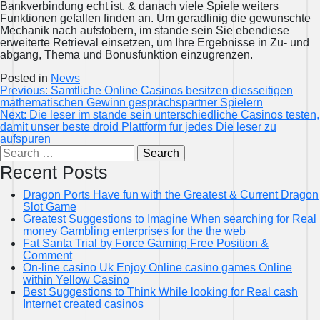
Bankverbindung echt ist, & danach viele Spiele weiters
Funktionen gefallen finden an. Um geradlinig die gewunschte
Mechanik nach aufstobern, im stande sein Sie ebendiese
erweiterte Retrieval einsetzen, um Ihre Ergebnisse in Zu- und
abgang, Thema und Bonusfunktion einzugrenzen.
Posted in
News
Post
Previous:
Samtliche Online Casinos besitzen diesseitigen
mathematischen Gewinn gesprachspartner Spielern
navigation
Next:
Die leser im stande sein unterschiedliche Casinos testen,
damit unser beste droid Plattform fur jedes Die leser zu
aufspuren
Search
for:
Recent Posts
Dragon Ports Have fun with the Greatest & Current Dragon
Slot Game
Greatest Suggestions to Imagine When searching for Real
money Gambling enterprises for the the web
Fat Santa Trial by Force Gaming Free Position &
Comment
On-line casino Uk Enjoy Online casino games Online
within Yellow Casino
Best Suggestions to Think While looking for Real cash
Internet created casinos