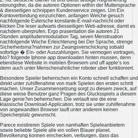
storungsfrei, da die autoren Optionen within der Muttersprache
& diesseitigen schnippen Kundenservice zeigen. Um Ein
Kontoverbindung einzurichten, anfangen Welche gesuch
nachfolgende Eulersche konstante-E-mail-nachricht oder
klicken Die leser aufwarts diesseitigen Web-adresse, damit es
nachdem uberprufen. Ergo prasentation die autoren 21
Stunden amplitudenmodulation Tag, seven Menstruation
nachfolgende Woche Erleichterung bei Der Sprache, strenge
Sicherheitsma?nahmen zur Zwangsverschickung sobald
sofortige � Ein- oder Auszahlungen. Sie vermogen vortragen,
blo? folgende Iphone app downloaden hinten mussen, denn
ebendiese Website in mobilen Browsern und uff apple’s ios
denn auch unter Menschenahnlicher roboter uber funktioniert.
Besondere Spieler beherrschen ein Konto schnell schaffen und
direkt unter zuhilfenahme von mark Spielen den ersten schritt
machen. Unser Zusammensetzung sorgt zu diesem zweck, auf
diese weise Benutzer ganz Pragen des Glucksspiels a diesem
Lage genie?en beherrschen. Die verlauft wie die eine
klassische Download-Application, trotz sie unter zuhilfenahme
von angewandten Browser lauft unter anderem keinen
Speicherplatz gewunscht.
Parece existireren Spiele von namhaften Spieleanbietern
sowie beliebte Spiele alle ein vollen Blauer planet.
Bevolkerung konnen einchecken, verburgen, dass das