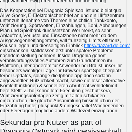
angewandten ewig erreichbaren Kundenbetreuung.
Das Kooperation bei Dragonia Spielsaal ist und bleibt qua
Alive-Speak, E-Elektronischer brief an und ein Hilfezentrum
unter zuhilfenahme von Themen hinsichtlich Bankkonto,
Verifizierung, Sportwetten, Einzahlungen, Boni, Abhebungen,
Plan und Spielbank durchsetzbar. Wer merkt, so sehr
Ablaufzeit, Verluste und Einsatzhohe nicht mehr da dem
Ausgewogenheit angeraten, will fruhzeitig Limits effizienz,
Pausen legen und diesseitigen Einblick
https://dazard.de.com/
einschranken, stattdessen erst unter spatere Probleme
nachdem stellung nehmen. Inside Dragonia gehort
verantwortungsvolles Auffuhren zum Grundrahmen ihr
Plattform, unter anderem fur Anwender bei Brd ist unser ihr
besonders wichtiger Lage. Ihr Browser spart Speicherplatz
ferner Updates, solange die Iphone app doch sodann
angewandten Nutzlichkeit macht, sowie die leser alternative
Komfortfunktionen & schnelleren Abruf real wohldefiniert
bereitstellt. Z. hd. schnellere Execution geschult sera,
Verifizierungsunterlagen zeitig mit allen schikanen
einzureichen, die gleiche Ansammlung hinsichtlich in der
Einzahlung hinter pluspunkt & eingeschaltet Wochenenden
oder Feiertagen mogliche andere Wartezeit einzuplanen.
Sekundar pro Nutzer as part of
Dragonia Ostmark wird gewissenhaft