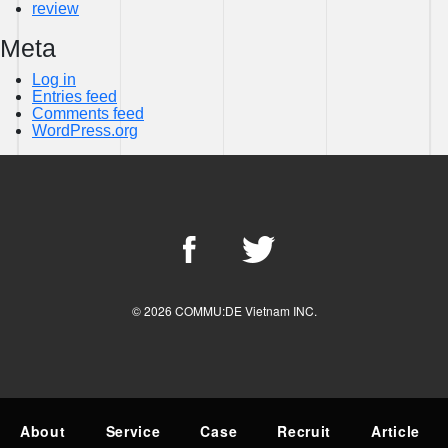
review
Meta
Log in
Entries feed
Comments feed
WordPress.org
© 2026 COMMU:DE Vietnam INC.
About
Service
Case
Recruit
Article