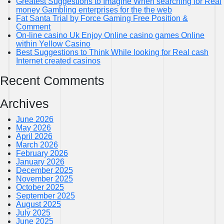
Greatest Suggestions to Imagine When searching for Real
money Gambling enterprises for the the web
Fat Santa Trial by Force Gaming Free Position &
Comment
On-line casino Uk Enjoy Online casino games Online
within Yellow Casino
Best Suggestions to Think While looking for Real cash
Internet created casinos
Recent Comments
Archives
June 2026
May 2026
April 2026
March 2026
February 2026
January 2026
December 2025
November 2025
October 2025
September 2025
August 2025
July 2025
June 2025