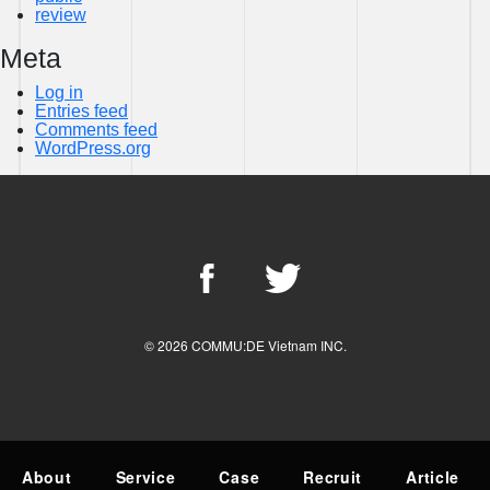
review
Meta
Log in
Entries feed
Comments feed
WordPress.org
© 2026 COMMU:DE Vietnam INC.
About
Service
Case
Recruit
Article