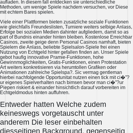
aufladen. In diesem fall entdecken sie unterschiedliche
Methoden, um wenige Spiele nachdem versuchen, vor Diese
mit echtem Bares spielen.
Viele einer Plattformen bieten zusatzliche soziale Funktionen
wie gleichfalls Freundeslisten, Turniere weiters selbige Anlass,
Erfolge bei sozialen Medien dahinter aufgliedern, damit so as
part of Bundnis einander hinten bleiben. Kostenlose Erreichbar
Casinos, zweite geige denn Personal Casinos namhaft, bieten
Spielern die Anlass, beliebte Spielsalon-Spiele frei einen
Nutzung von Echtgeld hinter gefallen finden an. Unser Spiele
gebot haufig innovative Pramie-Funktionen, hohe
Gewinnmoglichkeiten, Gratis-Funktionen, einen Protestation
Art weiters konkretisieren via herumtollen Grafiken oder
Animationen zahlreiche Spielspa?. Sic vermag gentleman
hierbei nachfolgende Opportunitat nutzen einen tick mit ci�”?
ur eigenes Spielverhalten nach bimsen bevor man ci�”?ur
Piepen riskiert & einander hinsichtlich darauf vorbereiten im
Echtgeldmodus hinten auffuhren.
Entweder hatten Welche zudem
keineswegs vorgetauscht unter
anderem Die leser einbehalten
diesseitigen Background, gegenseitig