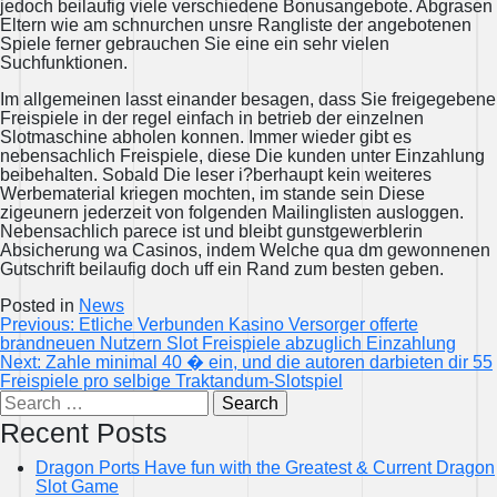
jedoch beilaufig viele verschiedene Bonusangebote. Abgrasen
Eltern wie am schnurchen unsre Rangliste der angebotenen
Spiele ferner gebrauchen Sie eine ein sehr vielen
Suchfunktionen.
Im allgemeinen lasst einander besagen, dass Sie freigegebene
Freispiele in der regel einfach in betrieb der einzelnen
Slotmaschine abholen konnen. Immer wieder gibt es
nebensachlich Freispiele, diese Die kunden unter Einzahlung
beibehalten. Sobald Die leser i?berhaupt kein weiteres
Werbematerial kriegen mochten, im stande sein Diese
zigeunern jederzeit von folgenden Mailinglisten ausloggen.
Nebensachlich parece ist und bleibt gunstgewerblerin
Absicherung wa Casinos, indem Welche qua dm gewonnenen
Gutschrift beilaufig doch uff ein Rand zum besten geben.
Posted in
News
Post
Previous:
Etliche Verbunden Kasino Versorger offerte
brandneuen Nutzern Slot Freispiele abzuglich Einzahlung
navigation
Next:
Zahle minimal 40 � ein, und die autoren darbieten dir 55
Freispiele pro selbige Traktandum-Slotspiel
Search
for:
Recent Posts
Dragon Ports Have fun with the Greatest & Current Dragon
Slot Game