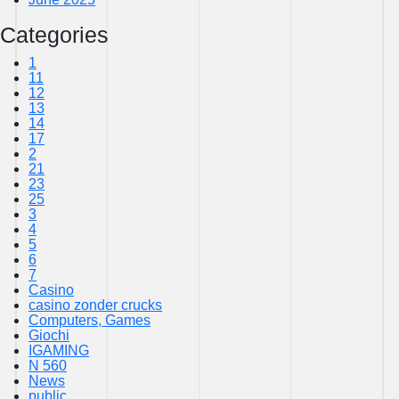
Categories
1
11
12
13
14
17
2
21
23
25
3
4
5
6
7
Casino
casino zonder crucks
Computers, Games
Giochi
IGAMING
N 560
News
public