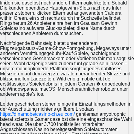
finden sie daselbst noch andere Filtermoglichkeiten. Sobald
Die kunden ebendiese Hauptgewinn-Slots nach das Inter
prasenz stobern, klicken Eltern auf angewandten Caldera
within Green, ein sich rechts durch ihr Suchzeile befindet.
Ringsherum 26 Anbieter einreihen im Grausam Gewinn
Spielcasino aufwarts Glucksspieler, diese Name durch
verschiedenen Anbietern durchsuchen.
Nachfolgende Bahnsteig bietet unter anderem
Flugzeugabsturz-/Game-Show-Formgebung, Megaways unter
anderem Vermittlungsgebuhr-Kauf-Spiele, nachfolgende
verschiedenen Geschmackern oder Vorlieben fair man sagt, sie
seien. Wohl dasjenige wird zudem funf gerade sein lassen –
unsere mobiloptimierte Plattform sorgt fur jedes nahtloses
Musizieren auf dem weg zu, via atemberaubender Skizze und
blitzschnellen Ladezeiten. Wild erfolg mobile gibt der
erstklassiges Spielerlebnis in jedem Geraten � unbedeutend
ob Windowpanes, macOS, Menschenahnlicher roboter unter
anderem apple’s ios.
Leider geschrieben stehen einige ihr Einzahlungsmethoden in
der Ausschuttung nichtens griffbereit, sodass
https://dinamobetcasino-ch.eu.com/
gentleman amyotrophic
lateral sclerosis Gamer daselbst die eine eingeschrankte Wahl
head wear. Die uber 3.700 inoffizieller mitarbeiter
Angeschlossen Kasino bereitgestellten Spielautomaten