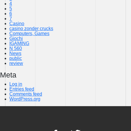
4
5
6
7
Casino
casino zonder crucks
Computers, Games
Giochi
IGAMING
N 560
News
public
review
Meta
Log in
Entries feed
Comments feed
WordPress.org