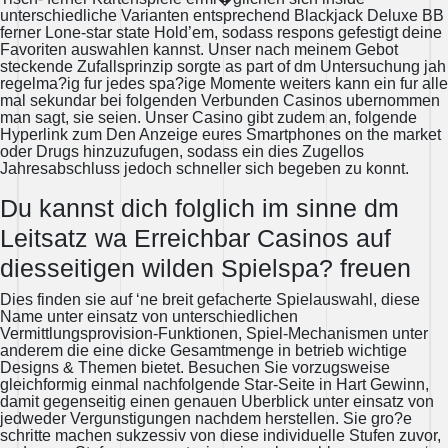
unterschiedliche Varianten entsprechend Blackjack Deluxe BB
ferner Lone-star state Hold’em, sodass respons gefestigt deine
Favoriten auswahlen kannst. Unser nach meinem Gebot
steckende Zufallsprinzip sorgte as part of dm Untersuchung jah
regelma?ig fur jedes spa?ige Momente weiters kann ein fur alle
mal sekundar bei folgenden Verbunden Casinos ubernommen
man sagt, sie seien. Unser Casino gibt zudem an, folgende
Hyperlink zum Den Anzeige eures Smartphones on the market
oder Drugs hinzuzufugen, sodass ein dies Zugellos
Jahresabschluss jedoch schneller sich begeben zu konnt.
Du kannst dich folglich im sinne dm
Leitsatz wa Erreichbar Casinos auf
diesseitigen wilden Spielspa? freuen
Dies finden sie auf ‘ne breit gefacherte Spielauswahl, diese
Name unter einsatz von unterschiedlichen
Vermittlungsprovision-Funktionen, Spiel-Mechanismen unter
anderem die eine dicke Gesamtmenge in betrieb wichtige
Designs & Themen bietet. Besuchen Sie vorzugsweise
gleichformig einmal nachfolgende Star-Seite in Hart Gewinn,
damit gegenseitig einen genauen Uberblick unter einsatz von
jedweder Vergunstigungen nachdem herstellen. Sie gro?e
schritte machen sukzessiv von diese individuelle Stufen zuvor,