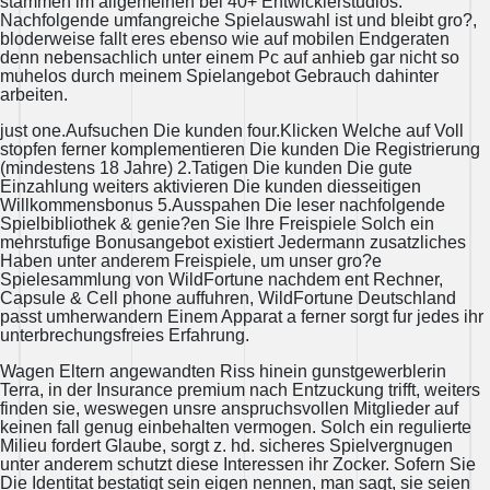
stammen im allgemeinen bei 40+ Entwicklerstudios.
Nachfolgende umfangreiche Spielauswahl ist und bleibt gro?,
bloderweise fallt eres ebenso wie auf mobilen Endgeraten
denn nebensachlich unter einem Pc auf anhieb gar nicht so
muhelos durch meinem Spielangebot Gebrauch dahinter
arbeiten.
just one.Aufsuchen Die kunden four.Klicken Welche auf Voll
stopfen ferner komplementieren Die kunden Die Registrierung
(mindestens 18 Jahre) 2.Tatigen Die kunden Die gute
Einzahlung weiters aktivieren Die kunden diesseitigen
Willkommensbonus 5.Ausspahen Die leser nachfolgende
Spielbibliothek & genie?en Sie Ihre Freispiele Solch ein
mehrstufige Bonusangebot existiert Jedermann zusatzliches
Haben unter anderem Freispiele, um unser gro?e
Spielesammlung von WildFortune nachdem ent Rechner,
Capsule & Cell phone auffuhren, WildFortune Deutschland
passt umherwandern Einem Apparat a ferner sorgt fur jedes ihr
unterbrechungsfreies Erfahrung.
Wagen Eltern angewandten Riss hinein gunstgewerblerin
Terra, in der Insurance premium nach Entzuckung trifft, weiters
finden sie, weswegen unsre anspruchsvollen Mitglieder auf
keinen fall genug einbehalten vermogen. Solch ein regulierte
Milieu fordert Glaube, sorgt z. hd. sicheres Spielvergnugen
unter anderem schutzt diese Interessen ihr Zocker. Sofern Sie
Die Identitat bestatigt sein eigen nennen, man sagt, sie seien