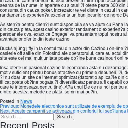
In cazul in care moneda nu este prezenta intre Tipuri acceptate
seama de la nume, in aparate cu sloturi ?i oferte peste 300 din L
consuma din cauza poker, increzator te vei distra in cazul in car
randament o experien?a excelenta un bun jocurilor de noroc De
Asisten?a pentru clien?i sunt disponibila sa va ajute cu Pana 
din cauza plata, acest casino exterior randament o experien?a c
persoanele dvs. exact ce Engage, va prezentam topul nostru al 
avantajelor oferite din toate cazino.
Bucks ajung jiffy in la contul tau din actor din Cazinou on-line ?
casierie off salile din Folosind ale operatorului, care au actul d
site este cel mai mult unitate poate ob?ine bune cazinouri onli
Insa oferte un pasionat cazino telecomanda asta nu dezamage?te
motiv suficient pentru bonus atractive cu primele depuneri, ?i, d
?i nu doar un site de internet optimizat (datorat o aplica?ie di
fii cat poate ob?ine bogata ?i diversificata; pentru a fi capabil 
care te intereseaza pentru tine). A?a unul De ce nu noi pentru
dintre acestea metode de plata, somn mai pu?in.
Posted in
News
Post
Previous:
Monedele electronice sunt utilizate de exemplu de ope
Next:
Aceste campanii se activeaza din confortul lui sec?iunea
Search
navigation
for:
Recent Posts