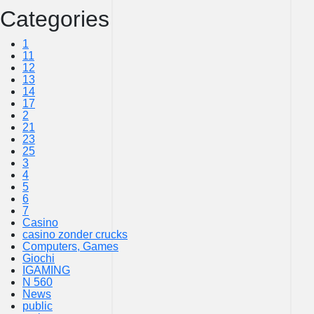
Categories
1
11
12
13
14
17
2
21
23
25
3
4
5
6
7
Casino
casino zonder crucks
Computers, Games
Giochi
IGAMING
N 560
News
public