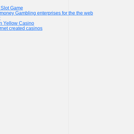
n Slot Game
money Gambling enterprises for the the web
t
in Yellow Casino
rnet created casinos