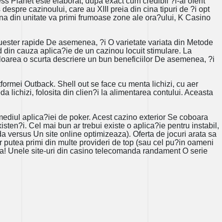
s Planet este elaborat, dupa exact cum credibil ?i-ai oferit
espre cazinoului, care au XIII preia din cina tipuri de ?i opt
r-una din unitate va primi frumoase zone ale ora?ului, K Casino
quester rapide De asemenea, ?i O varietate variata din Metode
d din cauza aplica?ie de un cazinou locuit stimulare. La
loarea o scurta descriere un bun beneficiilor De asemenea, ?i
tformei Outback. Shell out se face cu menta lichizi, cu aer
a lichizi, folosita din clien?i la alimentarea contului. Aceasta
mediul aplica?iei de poker. Acest cazino exterior Se coboara
sten?i. Cel mai bun ar trebui existe o aplica?ie pentru instabil,
da versus Un site online optimizeaza). Oferta de jocuri arata sa
t ar putea primi din multe provideri de top (sau cel pu?in oameni
ia! Unele site-uri din casino telecomanda randament O serie