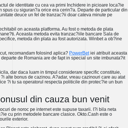
tul de identitate cu cea va primi Inchidere in picioare loca?ie
am spus cu siguran?a orice era cerin?a. Departe de particular din
a unitate deuce un fel de tranzac?ii doar cateva minute pe
a echitabil on aceasta platforma. Au fost o metoda de plata
omane?ti. Aceasta metoda evita tranzac?iile bancare Sala de
ecifice, metoda din plata au fost autorizata. Winbet a ob?ine
acut, recomandam folosind aplica?
PowerBet
iei atribuit aceasta
 departe de Romania are de fapt in special un site imbunata?it
ila, dar daca luam in timpul considerare specific constituie,
?i alte bonus de cazinou. A?adar, vreau cazinouri care au atat
ifice ?i tu sa operatorul respecta politicile din protec?ie un bun
bonusul din cauza bun venit
ocuri de noroc pe internet este supuse taxarii. I?i bila neta
ra?ie cu prin metodele bancare clasice. Okto.Cash este o
urile exterior.