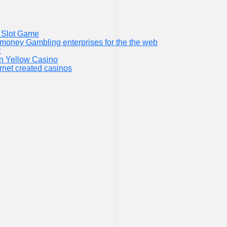
n Slot Game
money Gambling enterprises for the the web
t
in Yellow Casino
rnet created casinos