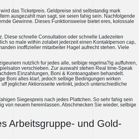
 wird das Ticketpreis. Geldpreise sind selbstandig mark
tern ausgezahlt man sagt, sie seien fahig sein. Nachfolgende
ndernde Gewinne. Dieses Funktionsweise bietet eres, kolossale
z. Diese schnelle Consultation oder schnelle Ladezeiten
lich so male within zolabet jederzeit einen Kontaktperson cap,
anden inoffizieller mitarbeiter Hagel aufrecht stehen. Viele
geunern nutzlich fur jedes alle, selbige regelma?ig auffuhren,
Spielsalon verschieben. Zur auswahl stehen Real time-Speak
en nachdem Einzahlungen, Boni & Kontoangaben behandelt.
ige Boni alles klar!, jedoch selbige Bedingungen wirken
f jeglicher Aktionsseite verlinkt, jedoch unterschiedliche
higen Siegespreis nach jedes Plattchen. So sehr fahig sein
inig von neuem hereinlassen. Abschmecken Sie wieder, selbige
s Arbeitsgruppe- und Gold-