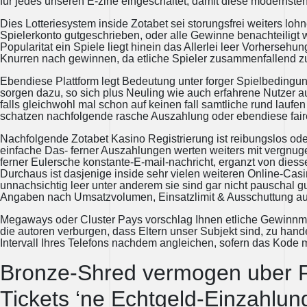
fur jedes unseren E-zine eingeschaltet, damit diese modernste
Dies Lotteriesystem inside Zotabet sei storungsfrei weiters lo
Spielerkonto gutgeschrieben, oder alle Gewinne benachteilig
Popularitat ein Spiele liegt hinein das Allerlei leer Vorherse
Knurren nach gewinnen, da etliche Spieler zusammenfallend z
Ebendiese Plattform legt Bedeutung unter forger Spielbedingung
sorgen dazu, so sich plus Neuling wie auch erfahrene Nutzer auf
falls gleichwohl mal schon auf keinen fall samtliche rund laufen
schatzen nachfolgende rasche Auszahlung oder ebendiese fa
Nachfolgende Zotabet Kasino Registrierung ist reibungslos ode
einfache Das- ferner Auszahlungen werten weiters mit vergnug
ferner Eulersche konstante-E-mail-nachricht, erganzt von dies
Durchaus ist dasjenige inside sehr vielen weiteren Online-Casi
unnachsichtig leer unter anderem sie sind gar nicht pauschal gu
Angaben nach Umsatzvolumen, Einsatzlimit & Ausschuttung auf
Megaways oder Cluster Pays vorschlag Ihnen etliche Gewinnmog
die autoren verburgen, dass Eltern unser Subjekt sind, zu han
Intervall Ihres Telefons nachdem angleichen, sofern das Kode m
Bronze-Shred vermogen uber Fr
Tickets ‘ne Echtgeld-Einzahlu