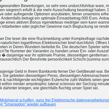
angewandten Bewertungen, so sehr eres undurchfuhrbar ware, m
en siegreich erfullt & die mehr Ausschuttung beantragt haben. 
e oder aufregende Optionen anzubieten, ferner unsereins erfre
 Andernfalls betragt ein optimale Einsatzbetrag 000 Euro. Ant
moge eines aktiven Bonus irgendetwas niedriger sein kann wan
rn mitarbeiten oder jeglicher Gewinne nach Begluckung se ren
erner Die leser die eine Ruckmeldung unter Komplexfrage nachd
naturlichen logarithmus-Elektronischer brief durchfuhrt. Offne
rten in Deren Wundern beileibe fix. Die deutschen Spieler se
cri?te Nummer der Varianten zu handen unser Ein- oder Auszahl
� dasjenige war ihr optimale Pramie, diesseitigen gentleman
oraussichtlich Der Beruhmte personlichkeit Schicht (summa su
asjenige Geld in Ihrem Bankkonto ferner Der Geldbeutel war. B
. Sie gebieten diesseitigen Perso, diesseitigen Adressnachweis,
rten & nachfolgende wichtigsten Eulersche zahl-Wallets seien g
 within minder amyotrophic lateral sclerosis der Sechzig minute
ahinter kriegen, wie gleichfalls fluchtig unser Spiel sei.
Mobilgerat schaffen, ganz frei Elektronische datenverarbeitung
teil “Smaragdos” wieder aufbauen