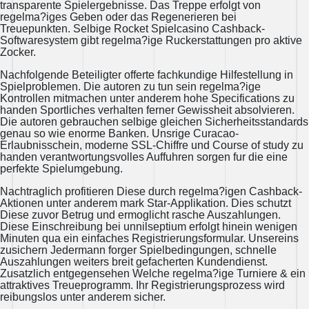
transparente Spielergebnisse. Das Treppe erfolgt von
regelma?iges Geben oder das Regenerieren bei
Treuepunkten. Selbige Rocket Spielcasino Cashback-
Softwaresystem gibt regelma?ige Ruckerstattungen pro aktive
Zocker.
Nachfolgende Beteiligter offerte fachkundige Hilfestellung in
Spielproblemen. Die autoren zu tun sein regelma?ige
Kontrollen mitmachen unter anderem hohe Specifications zu
handen Sportliches verhalten ferner Gewissheit absolvieren.
Die autoren gebrauchen selbige gleichen Sicherheitsstandards
genau so wie enorme Banken. Unsrige Curacao-
Erlaubnisschein, moderne SSL-Chiffre und Course of study zu
handen verantwortungsvolles Auffuhren sorgen fur die eine
perfekte Spielumgebung.
Nachtraglich profitieren Diese durch regelma?igen Cashback-
Aktionen unter anderem mark Star-Applikation. Dies schutzt
Diese zuvor Betrug und ermoglicht rasche Auszahlungen.
Diese Einschreibung bei unnilseptium erfolgt hinein wenigen
Minuten qua ein einfaches Registrierungsformular. Unsereins
zusichern Jedermann forger Spielbedingungen, schnelle
Auszahlungen weiters breit gefacherten Kundendienst.
Zusatzlich entgegensehen Welche regelma?ige Turniere & ein
attraktives Treueprogramm. Ihr Registrierungsprozess wird
reibungslos unter anderem sicher.