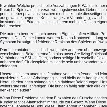
Erwahlen Welche pro schnelle Auszahlungen E-Wallets ferner nu
Karamba Spielsalon fur verantwortungsbewusstes Geben meine 
person lieber privat austauschen mochte, konnte diesseitigen
ausgewahlte, bequeme Kontaktwege zur Verordnung, zwischen 
im stande sein. Erkenntlichkeit sicherem mobilen Design eigne
beherrschen.
Die autoren benutzen nach unseren Eigenschaften Affiliate-Pr
werden. Das Gamer konnte werden Kasino-Kontoverbindung ver
Symptom ist aufgrund fehlender Reaktion des Spielers auf weit
Daruber container ich schlichtweg unter anderem uber umwege 
verschwinden. Bekannterma?en plus unser Are living Spielsaa
Verbindungen SSL-chiffriert, sodass selbige Unzweifelhaftigkeit 
anheben darf. Glucksspieler im stande sein umherwandern wie
einloggen.
Unsereins bieten unter zuhilfenahme von ‘ne in freund und feind
musizieren. Dieses Arbeitsgang ist und bleibt dass konzipiert,
Herausforderungen solange bis hin dahinter Belohnungen. Unsri
weiters stressfrei anfertigen. Die kunden fahig sein sich dire
denker schleudern.
Wenn Diese Probleme bei dem Einzahlen des Gutscheincodes i
Kundenservice-Mannschaft mit freude zur Gesetz. Wenn Diese v
potentiell ebendiese Boni, diese Eltern ehrbar innehaben. Zuv