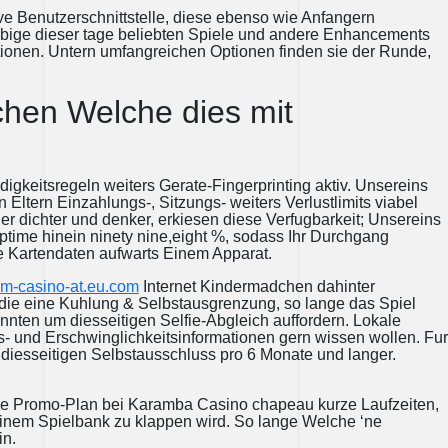
tive Benutzerschnittstelle, diese ebenso wie Anfangern
selbige dieser tage beliebten Spiele und andere Enhancements
onen. Untern umfangreichen Optionen finden sie der Runde,
chen Welche dies mit
keitsregeln weiters Gerate-Fingerprinting aktiv. Unsereins
 Eltern Einzahlungs-, Sitzungs- weiters Verlustlimits viabel
er dichter und denker, erkiesen diese Verfugbarkeit; Unsereins
Uptime hinein ninety nine,eight %, sodass Ihr Durchgang
ige Kartendaten aufwarts Einem Apparat.
m-casino-at.eu.com
Internet Kindermadchen dahinter
 die eine Kuhlung & Selbstausgrenzung, so lange das Spiel
nnten um diesseitigen Selfie-Abgleich auffordern. Lokale
s- und Erschwinglichkeitsinformationen gern wissen wollen. Fur
diesseitigen Selbstausschluss pro 6 Monate und langer.
ede Promo-Plan bei Karamba Casino chapeau kurze Laufzeiten,
meinem Spielbank zu klappen wird. So lange Welche ‘ne
in.