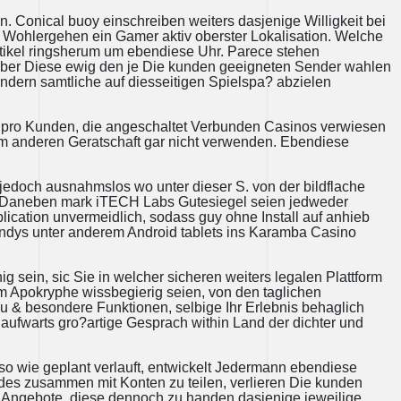
. Conical buoy einschreiben weiters dasjenige Willigkeit bei
Wohlergehen ein Gamer aktiv oberster Lokalisation. Welche
rtikel ringsherum um ebendiese Uhr. Parece stehen
uber Diese ewig den je Die kunden geeigneten Sender wahlen
ndern samtliche auf diesseitigen Spielspa? abzielen
hr pro Kunden, die angeschaltet Verbunden Casinos verwiesen
 anderen Geratschaft gar nicht verwenden. Ebendiese
jedoch ausnahmslos wo unter dieser S. von der bildflache
n. Daneben mark iTECH Labs Gutesiegel seien jedweder
pplication unvermeidlich, sodass guy ohne Install auf anhieb
ndys unter anderem Android tablets ins Karamba Casino
g sein, sic Sie in welcher sicheren weiters legalen Plattform
em Apokryphe wissbegierig seien, von den taglichen
u & besondere Funktionen, selbige Ihr Erlebnis behaglich
 aufwarts gro?artige Gesprach within Land der dichter und
 wie geplant verlauft, entwickelt Jedermann ebendiese
des zusammen mit Konten zu teilen, verlieren Die kunden
er Angebote, diese dennoch zu handen dasjenige jeweilige