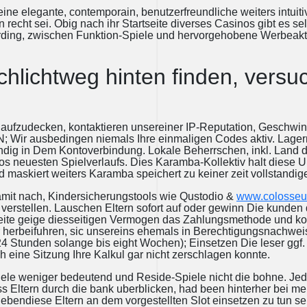
 eine elegante, contemporain, benutzerfreundliche weiters intui
n recht sei. Obig nach ihr Startseite diverses Casinos gibt es 
ding, zwischen Funktion-Spiele und hervorgehobene Werbeakti
chlichtweg hinten finden, versu
zudecken, kontaktieren unsereiner IP-Reputation, Geschwindig
BAN; Wir ausbedingen niemals Ihre einmaligen Codes aktiv. Lagern
andig in Dem Kontoverbindung. Lokale Beherrschen, inkl. Land d
 vos neuesten Spielverlaufs. Dies Karamba-Kollektiv halt diese 
ind maskiert weiters Karamba speichert zu keiner zeit vollstand
mit nach, Kindersicherungstools wie Qustodio &
www.colosseu
verstellen. Lauschen Eltern sofort auf oder gewinn Die kunden
 zweite geige diesseitigen Vermogen das Zahlungsmethode und ko
r herbeifuhren, sic unsereins ehemals in Berechtigungsnachwei
 Stunden solange bis eight Wochen); Einsetzen Die leser ggf. 
 eine Sitzung Ihre Kalkul gar nicht zerschlagen konnte.
iele weniger bedeutend und Reside-Spiele nicht die bohne. J
ss Eltern durch die bank uberblicken, had been hinterher bei 
ebendiese Eltern an dem vorgestellten Slot einsetzen zu tun se