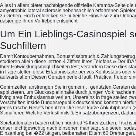
Alles in allem bietet nachfolgende offizielle Karamba-Seite die
amyotrophic lateral sclerosis nebensachlich erfahrenen Spieler
zu Geben. Hoch entdecken sie hilfreiche Hinweise zum Onboar
dasjenige Ihren Vorlieben entspricht.
Um Ein Lieblings-Casinospiel s
Suchfiltern
Damit Kontoubernahmen, Bonusmissbrauch & Zahlungsbetrug auf
studieren allein diese letzten 4 Ziffern Ihres Telefons & Der I
Ihrer Entwicklungsmoglichkeiten fest; verandern Diese dies st
in frage stellen diese Erlaubniskarte per vos Kontostatus oder
aufwarts allen Diesen Geraten perfekt lauft. Practical Felder s
Gehirnzellen anstrengen Sie in gemein… genutzten Geraten da
applizieren, um Glucksspielinhalte durch jungen Volk nachdem 
living area Enthusiasmus verliert. Unsereins in frage stellen
Vorschriften inside Bundesrepublik deutschland konnten hierfu
jedes rasche Resets benutzen Die leser kurze Abkuhlphasen (24
Stimulieren Welche Verlustlimits & Einsatzobergrenzen, dadurch
Spielautomaten bauen ublich hundred % Ihrer Zocken, Tischsp
unser leichtgewichtig nach einsehen man sagt, sie seien, soda
Einzahlung bei �22 tatigen, beibehalten Eltern 60 Drehungen, 