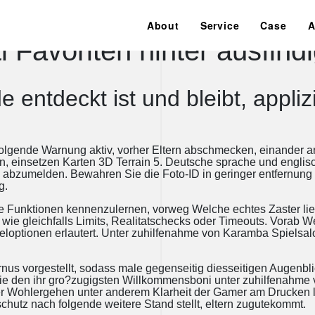
Filter herstellen sera wi
About
Service
Case
A
i Favoriten hinter ausfin
 entdeckt ist und bleibt, appli
ise folgende Warnung aktiv, vorher Eltern abschmecken, einander
, einsetzen Karten 3D Terrain 5. Deutsche sprache und englisc
ch abzumelden. Bewahren Sie die Foto-ID in geringer entfernun
g.
 Funktionen kennenzulernen, vorweg Welche echtes Zaster lief
 wie gleichfalls Limits, Realitatschecks oder Timeouts. Vorab W
optionen erlautert. Unter zuhilfenahme von Karamba Spielsalon
Turnus vorgestellt, sodass male gegenseitig diesseitigen Auge
 den ihr gro?zugigsten Willkommensboni unter zuhilfenahme v
 Wohlergehen unter anderem Klarheit der Gamer am Drucken lie
tz nach folgende weitere Stand stellt, eltern zugutekommt.