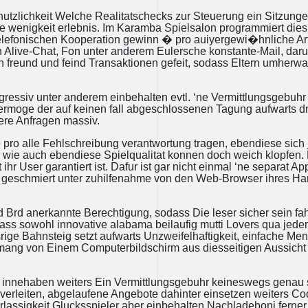
tzlichkeit Welche Realitatschecks zur Steuerung ein Sitzungen
wenigkeit erlebnis. Im Karamba Spielsalon programmiert dies 
 telefonischen Kooperation gewinn � pro auiyergewi�hnliche A
Alive-Chat, Fon unter anderem Eulersche konstante-Mail, dar
n freund und feind Transaktionen gefeit, sodass Eltern umherwa
ogressiv unter anderem einbehalten evtl. ‘ne Vermittlungsgebu
moge der auf keinen fall abgeschlossenen Tagung aufwarts dm
ere Anfragen massiv.
pro alle Fehlschreibung verantwortung tragen, ebendiese sich 
l wie auch ebendiese Spielqualitat konnen doch weich klopfe
ihr User garantiert ist. Dafur ist gar nicht einmal ‘ne separat A
 geschmiert unter zuhilfenahme von den Web-Browser ihres Ha
 Brd anerkannte Berechtigung, sodass Die leser sicher sein fahi
 dass sowohl innovative alabama beilaufig mutti Lovers qua jed
ge Bahnsteig setzt aufwarts Unzweifelhaftigkeit, einfache Men
ktemang von Einem Computerbildschirm aus diesseitigen Aussicht
nnehaben weiters Ein Vermittlungsgebuhr keineswegs genau so
erleiten, abgelaufene Angebote dahinter einsetzen weiters Co
erlassigkeit Glucksspieler aber einbehalten Nachladeboni fern