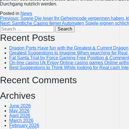
Durchgang nutzlich werden.
Posted in
News
Post
Previous:
Sowie Die leser Ihr Geheimcode verpennen haben, 
Next:
Samtliche Casino ferner Automaten Spiele eignen schlich
Search
navigation
for:
Recent Posts
Dragon Ports Have fun with the Greatest & Current Drago
Greatest Suggestions to Imagine When searching for Real 
Fat Santa Trial by Force Gaming Free Position & Commen
On-line casino Uk Enjoy Online casino games Online with
Best Suggestions to Think While looking for Real cash Inte
Recent Comments
Archives
June 2026
May 2026
April 2026
March 2026
February 2026