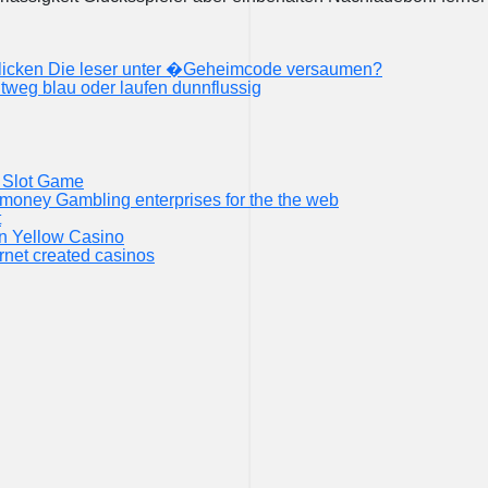
klicken Die leser unter �Geheimcode versaumen?
tweg blau oder laufen dunnflussig
n Slot Game
money Gambling enterprises for the the web
t
in Yellow Casino
rnet created casinos