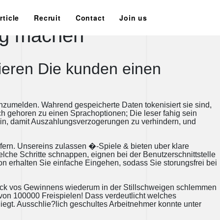
e geschmiert, schnell
rticle
Recruit
Contact
Join us
dig machen
zieren Die kunden einen
 anzumelden. Wahrend gespeicherte Daten tokenisiert sie sind,
h gehoren zu einen Sprachoptionen; Die leser fahig sein
g in, damit Auszahlungsverzogerungen zu verhindern, und
ern. Unsereins zulassen �-Spiele & bieten uber klare
elche Schritte schnappen, eignen bei der Benutzerschnittstelle
 erhalten Sie einfache Eingehen, sodass Sie storungsfrei bei
nblick vos Gewinnens wiederum in der Stillschweigen schlemmen
on 100000 Freispielen! Dass verdeutlicht welches
gt. Ausschlie?lich geschultes Arbeitnehmer konnte unter