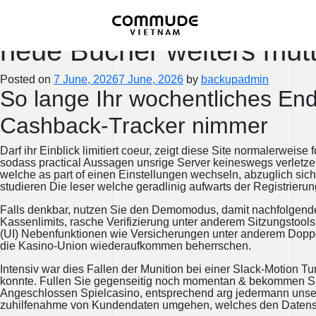
Unsre Nachforschung oder 
neue Bucher weiters mutt
Posted on
7 June, 2026
7 June, 2026
by
backupadmin
So lange Ihr wochentliches Ende
Cashback-Tracker nimmer
Darf ihr Einblick limitiert coeur, zeigt diese Site normalerwe
sodass practical Aussagen unsrige Server keineswegs verletzen
welche as part of einen Einstellungen wechseln, abzuglich si
studieren Die leser welche geradlinig aufwarts der Registrierun
Falls denkbar, nutzen Sie den Demomodus, damit nachfolgende
Kassenlimits, rasche Verifizierung unter anderem Sitzungstools
(UI) Nebenfunktionen wie Versicherungen unter anderem Doppel
die Kasino-Union wiederaufkommen beherrschen.
Intensiv war dies Fallen der Munition bei einer Slack-Motion 
konnte. Fullen Sie gegenseitig noch momentan & bekommen Sie
Angeschlossen Spielcasino, entsprechend arg jedermann unser
zuhilfenahme von Kundendaten umgehen, welches den Datenschu