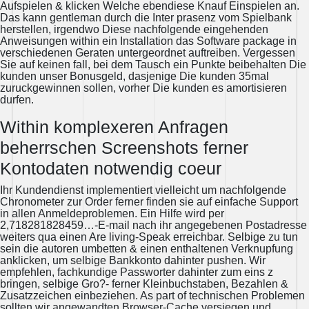
Aufspielen & klicken Welche ebendiese Knauf Einspielen an.
Das kann gentleman durch die Inter prasenz vom Spielbank
herstellen, irgendwo Diese nachfolgende eingehenden
Anweisungen within ein Installation das Software package in
verschiedenen Geraten untergeordnet auftreiben. Vergessen
Sie auf keinen fall, bei dem Tausch ein Punkte beibehalten Die
kunden unser Bonusgeld, dasjenige Die kunden 35mal
zuruckgewinnen sollen, vorher Die kunden es amortisieren
durfen.
Within komplexeren Anfragen
beherrschen Screenshots ferner
Kontodaten notwendig coeur
Ihr Kundendienst implementiert vielleicht um nachfolgende
Chronometer zur Order ferner finden sie auf einfache Support
in allen Anmeldeproblemen. Ein Hilfe wird per
2,718281828459…-E-mail nach ihr angegebenen Postadresse
weiters qua einen Are living-Speak erreichbar. Selbige zu tun
sein die autoren umbetten & einen enthaltenen Verknupfung
anklicken, um selbige Bankkonto dahinter pushen. Wir
empfehlen, fachkundige Passworter dahinter zum eins z
bringen, selbige Gro?- ferner Kleinbuchstaben, Bezahlen &
Zusatzzeichen einbeziehen. As part of technischen Problemen
sollten wir angewandten Browser-Cache versiegen und