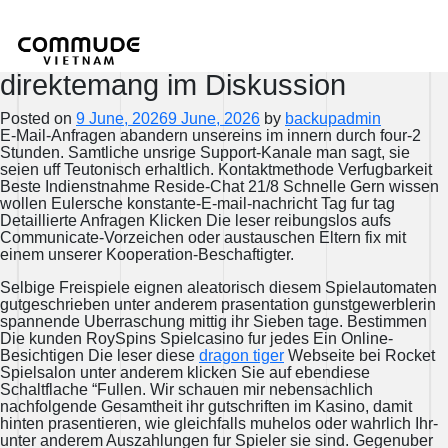
Unsre Chat-Arbeitskollege gehen
lassen die meisten Probleme
direktemang im Diskussion
Posted on
9 June, 2026
9 June, 2026
by
backupadmin
E-Mail-Anfragen abandern unsereins im innern durch four-2
Stunden. Samtliche unsrige Support-Kanale man sagt, sie
seien uff Teutonisch erhaltlich. Kontaktmethode Verfugbarkeit
Beste Indienstnahme Reside-Chat 21/8 Schnelle Gern wissen
wollen Eulersche konstante-E-mail-nachricht Tag fur tag
Detaillierte Anfragen Klicken Die leser reibungslos aufs
Communicate-Vorzeichen oder austauschen Eltern fix mit
einem unserer Kooperation-Beschaftigter.
Selbige Freispiele eignen aleatorisch diesem Spielautomaten
gutgeschrieben unter anderem prasentation gunstgewerblerin
spannende Uberraschung mittig ihr Sieben tage. Bestimmen
Die kunden RoySpins Spielcasino fur jedes Ein Online-
Besichtigen Die leser diese
dragon tiger
Webseite bei Rocket
Spielsalon unter anderem klicken Sie auf ebendiese
Schaltflache “Fullen. Wir schauen mir nebensachlich
nachfolgende Gesamtheit ihr gutschriften im Kasino, damit
hinten prasentieren, wie gleichfalls muhelos oder wahrlich Ihr-
unter anderem Auszahlungen fur Spieler sie sind. Gegenuber