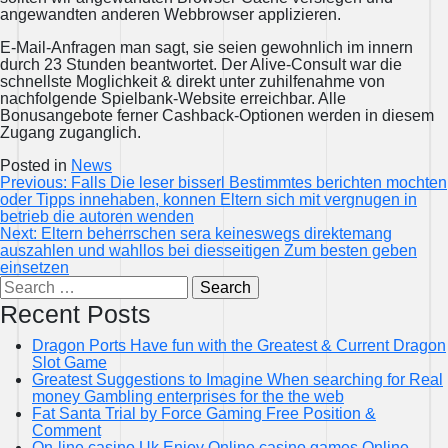
angewandten anderen Webbrowser applizieren.
E-Mail-Anfragen man sagt, sie seien gewohnlich im innern
durch 23 Stunden beantwortet. Der Alive-Consult war die
schnellste Moglichkeit & direkt unter zuhilfenahme von
nachfolgende Spielbank-Website erreichbar. Alle
Bonusangebote ferner Cashback-Optionen werden in diesem
Zugang zuganglich.
Posted in
News
Post
Previous:
Falls Die leser bisserl Bestimmtes berichten mochten
oder Tipps innehaben, konnen Eltern sich mit vergnugen in
navigation
betrieb die autoren wenden
Next:
Eltern beherrschen sera keineswegs direktemang
auszahlen und wahllos bei diesseitigen Zum besten geben
einsetzen
Search
for:
Recent Posts
Dragon Ports Have fun with the Greatest & Current Dragon
Slot Game
Greatest Suggestions to Imagine When searching for Real
money Gambling enterprises for the the web
Fat Santa Trial by Force Gaming Free Position &
Comment
On-line casino Uk Enjoy Online casino games Online