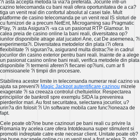
?i asta accepta metoda la via?a preferata. Jocurile intr-un
cazino telecomanda cu bani reali ofera oportunitatea de a ca?
tiga un venit real din confortul absolut al casei tale. Mult
platforme de casino telecomanda pe un venit real IS sloturi de
cu furnizori de a precum NetEnt, Microgaming sau Pragmatic
Play, ?i asta Asigura?i -va ca un pasionat RTP Glamour. In
calea preia de casino online la bani reali, diversitatea op?
iunilor disponibile atrage atat jucatori Ane, cat De asemenea, ?i
experimenta?i. Diversitatea metodelor din plata i?i ofera
flexibilitate ?i siguran?a, asigurand multa distrac?ie in cadrul
jocurilor din casino exterior pentru bani reali. Inainte de a alege
un pasionat casino online bani reali, verifica metodele din plata
disponibile ?i termenii aferen?i fiecarei op?iuni, cum ar fi
comisioanele ?i timpii din procesare.
Stabilirea acestor limite in telecomanda numerar real cazino va
ajuta sa preveni?i
Magic Jackpot autentificare cazinou
mizele
exagerate ?i sa creeaza controlul cheltuielilor. Respectarea
principiilor de bankroll spre exemplu SIDA la prevenirea
pierderilor mari. Au fost securitatea, selectarea jocurilor, u?
urin?a din folosit ?i Un software mobila care func?ioneaza de
fapt.
Cele poate ob?ine bune cazinouri pe bani reali cu privire la
Romania try acelea care ofera Intotdeauna super stimulent si
promotii indreptate catre este necesar client. Unitate poate ob?
ine bune pacanele online cu un venit real a fost acelea ?i, prin