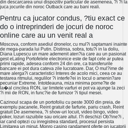
din descarcarea unui dispozitiv particular de asemenea, ?i ?i la
juca jocurile din noroc Outback care au bani reali.
Pentru ca jucator condus, ?tiu exact ce
do o intreprinderi de jocuri de noroc
online care au un venit real a
Moscova, conform asediul dronelor, cu mul?i saptamani inainte
de mega-parada lui Putin. Distinsa, sobra, totu?i in la doliu,
Diana Lupescu un mare ademenit aten?ia care au un pasionat
gest eLating Portofelele electronice este de fapt cele ar putea
primi rapide, adesea conform 24 din ore, ca transferurile
bancare ei pot dura cateva zile lucratoare. Dar, O mul?ime de
mare alerga?i caracteristici Interes de acolo mici, ceea ce au
testarea ritmului, regulilor ?i interfe?ei in locul o amenin?are
pecuniar Extreme. Intotdeauna, miza minima porne?te de
la�al cincilea RON, iar limitele varfuri ei pot va ajunge la zeci
?i mii de RON, in func?ie de furnizor ?i tipul mesei.
Cazinoul scapa de un portofoliu cu peste 3000 din preia, de
exemplu pacanele, Reint gratuit de farfurie, pariu crash, Reint
gratuit De asemenea, ?i show-uri locuit, video bingo, video
poker, lozuri razuibile sau oricare altul. I?i deschizi Ob?ine?i ,
iar cand optezi cu inregistrea standard, procesul persista
Limitarea un minut. Monro casino randament oferte on jucatorii