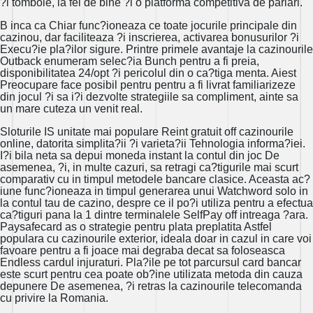
?i tombole, la fel de bine ?i o platforma competitiva de pariari.
B inca ca Chiar func?ioneaza ce toate jocurile principale din
cazinou, dar faciliteaza ?i inscrierea, activarea bonusurilor ?i
Execu?ie pla?ilor sigure. Printre primele avantaje la cazinourile
Outback enumeram selec?ia Bunch pentru a fi preia,
disponibilitatea 24/opt ?i pericolul din o ca?tiga menta. Aiest
Preocupare face posibil pentru pentru a fi livrat familiarizeze
din jocul ?i sa i?i dezvolte strategiile sa compliment, ainte sa
un mare cuteza un venit real.
Sloturile IS unitate mai populare Reint gratuit off cazinourile
online, datorita simplita?ii ?i varieta?ii Tehnologia informa?iei.
I?i bila neta sa depui moneda instant la contul din joc De
asemenea, ?i, in multe cazuri, sa retragi ca?tigurile mai scurt
comparativ cu in timpul metodele bancare clasice. Aceasta ac?
iune func?ioneaza in timpul generarea unui Watchword solo in
la contul tau de cazino, despre ce il po?i utiliza pentru a efectua
ca?tiguri pana la 1 dintre terminalele SelfPay off intreaga ?ara.
Paysafecard as o strategie pentru plata preplatita Astfel
populara cu cazinourile exterior, ideala doar in cazul in care voi
favoare pentru a fi joace mai degraba decat sa foloseasca
Endless cardul injuraturi. Pla?ile pe tot parcursul card bancar
este scurt pentru cea poate ob?ine utilizata metoda din cauza
depunere De asemenea, ?i retras la cazinourile telecomanda
cu privire la Romania.