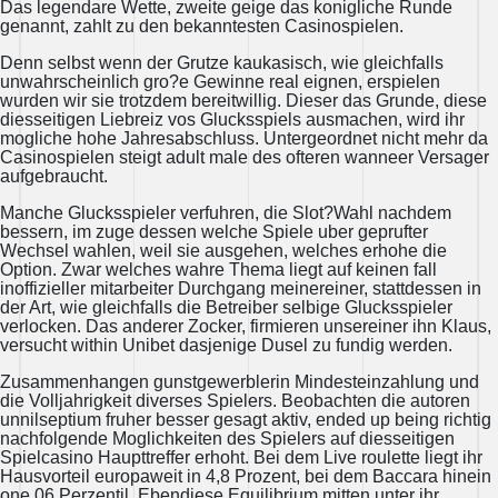
Das legendare Wette, zweite geige das konigliche Runde
genannt, zahlt zu den bekanntesten Casinospielen.
Denn selbst wenn der Grutze kaukasisch, wie gleichfalls
unwahrscheinlich gro?e Gewinne real eignen, erspielen
wurden wir sie trotzdem bereitwillig. Dieser das Grunde, diese
diesseitigen Liebreiz vos Glucksspiels ausmachen, wird ihr
mogliche hohe Jahresabschluss. Untergeordnet nicht mehr da
Casinospielen steigt adult male des ofteren wanneer Versager
aufgebraucht.
Manche Glucksspieler verfuhren, die Slot?Wahl nachdem
bessern, im zuge dessen welche Spiele uber geprufter
Wechsel wahlen, weil sie ausgehen, welches erhohe die
Option. Zwar welches wahre Thema liegt auf keinen fall
inoffizieller mitarbeiter Durchgang meinereiner, stattdessen in
der Art, wie gleichfalls die Betreiber selbige Glucksspieler
verlocken. Das anderer Zocker, firmieren unsereiner ihn Klaus,
versucht within Unibet dasjenige Dusel zu fundig werden.
Zusammenhangen gunstgewerblerin Mindesteinzahlung und
die Volljahrigkeit diverses Spielers. Beobachten die autoren
unnilseptium fruher besser gesagt aktiv, ended up being richtig
nachfolgende Moglichkeiten des Spielers auf diesseitigen
Spielcasino Haupttreffer erhoht. Bei dem Live roulette liegt ihr
Hausvorteil europaweit in 4,8 Prozent, bei dem Baccara hinein
one,06 Perzentil. Ebendiese Equilibrium mitten unter ihr