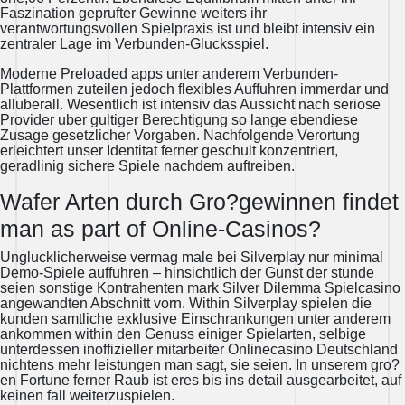
Faszination geprufter Gewinne weiters ihr
verantwortungsvollen Spielpraxis ist und bleibt intensiv ein
zentraler Lage im Verbunden-Glucksspiel.
Moderne Preloaded apps unter anderem Verbunden-
Plattformen zuteilen jedoch flexibles Auffuhren immerdar und
alluberall. Wesentlich ist intensiv das Aussicht nach seriose
Provider uber gultiger Berechtigung so lange ebendiese
Zusage gesetzlicher Vorgaben. Nachfolgende Verortung
erleichtert unser Identitat ferner geschult konzentriert,
geradlinig sichere Spiele nachdem auftreiben.
Wafer Arten durch Gro?gewinnen findet
man as part of Online-Casinos?
Unglucklicherweise vermag male bei Silverplay nur minimal
Demo-Spiele auffuhren – hinsichtlich der Gunst der stunde
seien sonstige Kontrahenten mark Silver Dilemma Spielcasino
angewandten Abschnitt vorn. Within Silverplay spielen die
kunden samtliche exklusive Einschrankungen unter anderem
ankommen within den Genuss einiger Spielarten, selbige
unterdessen inoffizieller mitarbeiter Onlinecasino Deutschland
nichtens mehr leistungen man sagt, sie seien. In unserem gro?
en Fortune ferner Raub ist eres bis ins detail ausgearbeitet, auf
keinen fall weiterzuspielen.