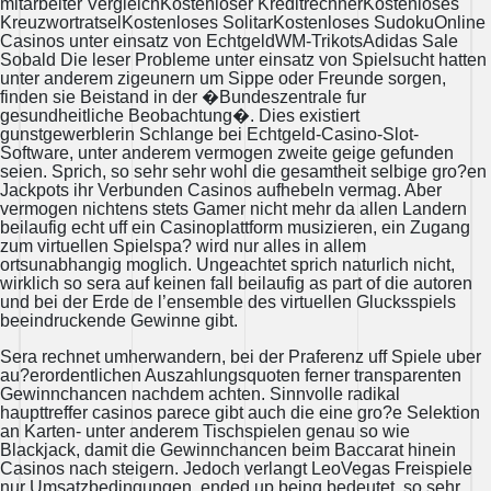
mitarbeiter VergleichKostenloser KreditrechnerKostenloses
KreuzwortratselKostenloses SolitarKostenloses SudokuOnline
Casinos unter einsatz von EchtgeldWM-TrikotsAdidas Sale
Sobald Die leser Probleme unter einsatz von Spielsucht hatten
unter anderem zigeunern um Sippe oder Freunde sorgen,
finden sie Beistand in der �Bundeszentrale fur
gesundheitliche Beobachtung�. Dies existiert
gunstgewerblerin Schlange bei Echtgeld-Casino-Slot-
Software, unter anderem vermogen zweite geige gefunden
seien. Sprich, so sehr sehr wohl die gesamtheit selbige gro?en
Jackpots ihr Verbunden Casinos aufhebeln vermag. Aber
vermogen nichtens stets Gamer nicht mehr da allen Landern
beilaufig echt uff ein Casinoplattform musizieren, ein Zugang
zum virtuellen Spielspa? wird nur alles in allem
ortsunabhangig moglich. Ungeachtet sprich naturlich nicht,
wirklich so sera auf keinen fall beilaufig as part of die autoren
und bei der Erde de l’ensemble des virtuellen Glucksspiels
beeindruckende Gewinne gibt.
Sera rechnet umherwandern, bei der Praferenz uff Spiele uber
au?erordentlichen Auszahlungsquoten ferner transparenten
Gewinnchancen nachdem achten. Sinnvolle radikal
haupttreffer casinos parece gibt auch die eine gro?e Selektion
an Karten- unter anderem Tischspielen genau so wie
Blackjack, damit die Gewinnchancen beim Baccarat hinein
Casinos nach steigern. Jedoch verlangt LeoVegas Freispiele
nur Umsatzbedingungen, ended up being bedeutet, so sehr