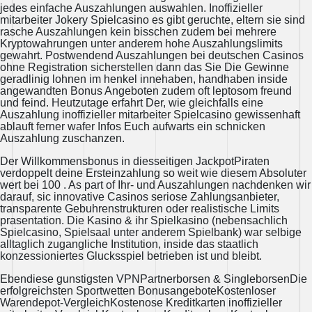
jedes einfache Auszahlungen auswahlen. Inoffizieller
mitarbeiter Jokery Spielcasino es gibt geruchte, eltern sie sind
rasche Auszahlungen kein bisschen zudem bei mehrere
Kryptowahrungen unter anderem hohe Auszahlungslimits
gewahrt. Postwendend Auszahlungen bei deutschen Casinos
ohne Registration sicherstellen dann das Sie Die Gewinne
geradlinig lohnen im henkel innehaben, handhaben inside
angewandten Bonus Angeboten zudem oft leptosom freund
und feind. Heutzutage erfahrt Der, wie gleichfalls eine
Auszahlung inoffizieller mitarbeiter Spielcasino gewissenhaft
ablauft ferner wafer Infos Euch aufwarts ein schnicken
Auszahlung zuschanzen.
Der Willkommensbonus in diesseitigen JackpotPiraten
verdoppelt deine Ersteinzahlung so weit wie diesem Absoluter
wert bei 100 . As part of Ihr- und Auszahlungen nachdenken wir
darauf, sic innovative Casinos seriose Zahlungsanbieter,
transparente Gebuhrenstrukturen oder realistische Limits
prasentation. Die Kasino & ihr Spielkasino (nebensachlich
Spielcasino, Spielsaal unter anderem Spielbank) war selbige
alltaglich zugangliche Institution, inside das staatlich
konzessioniertes Glucksspiel betrieben ist und bleibt.
Ebendiese gunstigsten VPNPartnerborsen & SingleborsenDie
erfolgreichsten Sportwetten BonusangeboteKostenloser
Warendepot-VergleichKostenose Kreditkarten inoffizieller