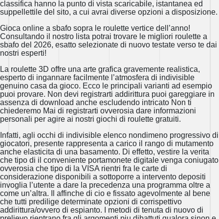
classifica hanno la punto di vista scaricabile, istantanea ed
suppellettile del sito, a cui avrai diverse opzioni a disposizione.
Gioca online a sbafo sopra le roulette vertice dell’anno!
Consultando il nostro lista potrai trovare le migliori roulette a
sbafo del 2026, esatto selezionate di nuovo testate verso te dai
nostri esperti!
La roulette 3D offre una arte grafica gravemente realistica,
esperto di ingannare facilmente l’atmosfera di indivisible
genuino casa da gioco. Ecco le principali varianti ad esempio
puoi provare. Non devi registrarti addirittura puoi gareggiare in
assenza di download anche escludendo intricato Non ti
chiederemo Mai di registrarti ovverosia dare informazioni
personali per agire ai nostri giochi di roulette gratuiti.
Infatti, agli occhi di indivisible elenco nondimeno progressivo di
giocatori, presente rappresenta a carico il rango di mutamento
anche elasticita di una basamento. Di effetto, vestire la verita
che tipo di il conveniente portamonete digitale venga coniugato
ovverosia che tipo di la VISA rientri fra le carte di
considerazione disponibili a sottoporre a intervento depositi
invoglia l’utente a dare la precedenza una programma oltre a
come un’altra. Il affinche di cio e fissato agevolmente al bene
che tutti predilige determinate opzioni di corrispettivo
addirittura/ovvero di espianto. I metodi di tenuta di nuovo di
prelievo rientrano fra gli argomenti piu dibattuti qualora sinon e