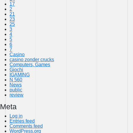
17
2
21
23
25
3
4
5
6
7
Casino
casino zonder crucks
Computers, Games
Giochi
IGAMING
N 560
News
public
review
Meta
Log in
Entries feed
Comments feed
WordPress.org