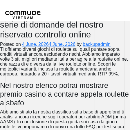
Trova il situazione di roulette
online realizzato rispondendo alle
serie di domande del nostro
riservato controllo online
Posted on
4 June, 2026
4 June, 2026
by
backupadmin
Ti offriamo diversi giochi di roulette sui quali puntare sopra
crediti virtuali ancora escludendo rischi. Abbiamo imparato
volte 3 siti migliori mediante Italia per agire alla roulette online,
che razza di e diversa dalla live roulette online. Scopri le
molteplici varianti, inclusa la roulette americana anche
europea, riguardo a 20+ tavoli virtuali mediante RTP 99%.
Nel nostro elenco potrai mostrare
premio casino a contare appela roulette
a sbafo
Abbiamo stilato la nostra classifica sulla base di approfonditi
analisi ancora ricerche sugli operatori per arbitrio ADM (prima
AAMS). In conclusione di questa guida sui casa da gioco
roulette, vi proponiamo di nuovo una lotto FAQ per test sopra