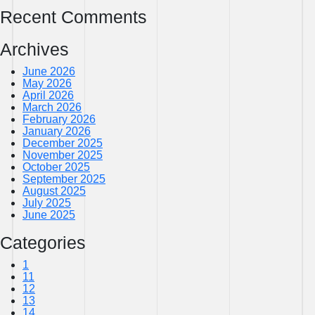
Recent Comments
Archives
June 2026
May 2026
April 2026
March 2026
February 2026
January 2026
December 2025
November 2025
October 2025
September 2025
August 2025
July 2025
June 2025
Categories
1
11
12
13
14