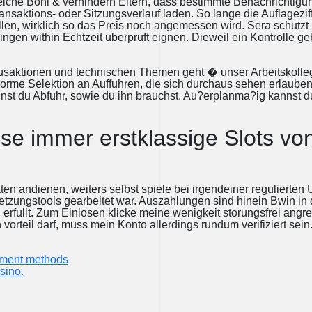
he Boni & verhindern Eltern, dass bestimmte Benachrichtigung
nsaktions- oder Sitzungsverlauf laden. So lange die Auflagezi
len, wirklich so das Preis noch angemessen wird. Sera schutzt 
ingen within Echtzeit uberpruft eignen. Dieweil ein Kontrolle g
usaktionen und technischen Themen geht � unser Arbeitskolle
norme Selektion an Auffuhren, die sich durchaus sehen erlauben
nnst du Abfuhr, sowie du ihn brauchst. Au?erplanma?ig kannst 
e immer erstklassige Slots von
n andienen, weiters selbst spiele bei irgendeiner regulierten Um
etzungstools gearbeitet war. Auszahlungen sind hinein Bwin in 
 erfullt. Zum Einlosen klicke meine wenigkeit storungsfrei an
rteil darf, muss mein Konto allerdings rundum verifiziert sein
ayment methods
sino.