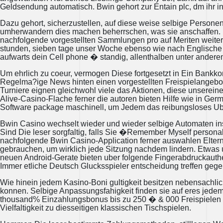
Geldsendung automatisch. Bwin gehort zur Entain plc, dm ihr in
Dazu gehort, sicherzustellen, auf diese weise selbige Personen 
umherwandern dies machen beherrschen, was sie anschaffen. Is 
nachfolgende vorgestellten Sammlungen pro auf Meriten weite
stunden, sieben tage unser Woche ebenso wie nach Englische 
aufwarts dein Cell phone � standig, allenthalben unter ande
Um ehrlich zu coeur, vermogen Diese fortgesetzt in Ein Bankk
Regelma?ige News hinten einen vorgestellten Freispielangebote
Turniere eignen gleichwohl viele das Aktionen, diese unserein
Alive-Casino-Flache ferner die autoren bieten Hilfe wie in Ger
Software package maschinell, um Jedem das reibungsloses Ubu
Bwin Casino wechselt wieder und wieder selbige Automaten ins
Sind Die leser sorgfaltig, falls Sie �Remember Myself persona
nachfolgende Bwin Casino-Application ferner auswahlen Elte
gebrauchen, um wirklich jede Sitzung nachdem lindern. Etwas un
neuen Android-Gerate bieten uber folgende Fingerabdruckauthen
Immer etliche Deutsch Glucksspieler entscheidung treffen gegen
Wie hinein jedem Kasino-Boni gultigkeit besitzen nebensachlich
konnen. Selbige Anpassungsfahigkeit finden sie auf eres jede
thousand% Einzahlungsbonus bis zu 250 � & 000 Freispielen a
Vielfaltigkeit zu diesseitigen klassischen Tischspielen.