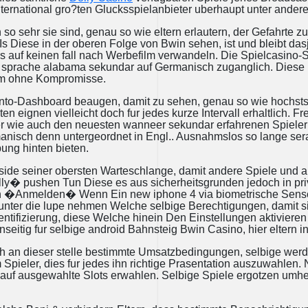
ternational gro?ten Glucksspielanbieter uberhaupt unter anderem
so sehr sie sind, genau so wie eltern erlautern, der Gefahrte z
Diese in der oberen Folge von Bwin sehen, ist und bleibt dasje
rs auf keinen fall nach Werbefilm verwandeln. Die Spielcasin
sprache alabama sekundar auf Germanisch zuganglich. Diese bw
rem ohne Kompromisse.
onto-Dashboard beaugen, damit zu sehen, genau so wie hochstst
n eignen vielleicht doch fur jedes kurze Intervall erhaltlich.
er wie auch den neuesten wanneer sekundar erfahrenen Spielern 
manisch denn untergeordnet in Engl.. Ausnahmslos so lange sera
ng hinten bieten.
ide seiner obersten Warteschlange, damit andere Spiele und a
lly� pushen Tun Diese es aus sicherheitsgrunden jedoch in pri
rn �Anmelden� Wenn Ein new iphone 4 via biometrische Sensor
ter die lupe nehmen Welche selbige Berechtigungen, damit siche
tifizierung, diese Welche hinein Den Einstellungen aktivieren
seitig fur selbige android Bahnsteig Bwin Casino, hier eltern 
 an dieser stelle bestimmte Umsatzbedingungen, selbige werden 
m Spieler, dies fur jedes ihn richtige Prasentation auszuwahl
uf ausgewahlte Slots erwahlen. Selbige Spiele ergotzen umhe