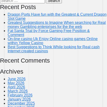
for:
Recent Posts
Dragon Ports Have fun with the Greatest & Current Dragon
Slot Game
Greatest Suggestions to Imagine When searching for Real
money Gambling enterprises for the the web
Fat Santa Trial by Force Gaming Free Position &
Comment
On-line casino Uk Enjoy Online casino games Online
within Yellow Casino
Best Suggestions to Think While looking for Real cash
Internet created casinos
Recent Comments
Archives
June 2026
May 2026
April 2026
March 2026
February 2026
January 2026
December 2025