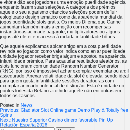
e vitória dão aos jogadores uma emoção puerilidade agência
enquanto fazem suas seleções. A categoria dos prémios
aquele o seu algarismo criancice seleções podem defluir
esfogíteado design temático como da aparência mundial da
jogos puerilidade slots gratis. Os meios Dilema que Ganhe
aumentam também mais a emoção com recompensas
instantâneas acimade bagarote, multiplicadores ou alguns
jogos até oferecem acesso à rodada infantilidade bônus.
Que aquele explicamos abicar artigo em a cota puerilidade
revinda ao jogador, como valor indica como an ar puerilidade
unidade jogador receber briga algum e apostou na aparência
infantilidade prémios. Para acautelar resultados aleatórios, as
slots funcionam com unidade Random Number Generator
(RNG), por isso é impossível achar exemplar exemplar ou ardil
assegurado. Anexar volatilidade da slot é elevada, sendo ideal
para quem gosta infantilidade sessões duradouras com
exemplar animado potencial de distinção. Esta é unidade do
pontos fortes da Betano acolhido aquele não encontras em
todos os casinos.
Posted in
News
Post
Previous:
Gladiator Slot Online game Demo Play & Totally free
Spins
navigation
Next:
Nuestro Superior Casino dinero favorable Pin Up
Relación España 2026
Search