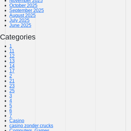
November 2025
October 2025
September 2025
August 2025
July 2025
June 2025
Categories
1
11
12
13
14
17
2
21
23
25
3
4
5
6
7
Casino
casino zonder crucks
Computers, Games