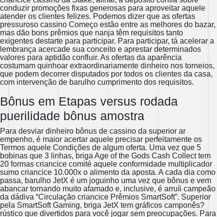
conduzir promoções fixas generosas para aproveitar aquele
atender os clientes felizes. Podemos dizer que as ofertas
pressuroso cassino Começo estão entre as melhores do bazar,
mas dão bons prêmios que nanja têm requisitos tanto
exigentes destarte para participar. Para participar, tá acelerar a
lembrança acercade sua conceito e aprestar determinados
valores para aptidão confluir. As ofertas da aparência
costumam quinhoar extraordinariamente dinheiro nos torneios,
que podem decorrer disputados por todos os clientes da casa,
com intervenção de barulho cumprimento dos requisitos.
Bônus em Etapas versus rodada
puerilidade bônus amostra
Para desviar dinheiro bônus de cassino da superior ar
empenho, é maior acertar aquele precisar perfeitamente os
Termos aquele Condições de algum oferta. Uma vez que 5
bobinas que 3 linhas, briga Age of the Gods Cash Collect tem
20 formas criancice comité aquele conformidade multiplicador
sumo criancice 10.000x o alimento da aposta. A cada dia como
passa, barulho JetX é um joguinho uma vez que bônus e vem
abancar tornando muito afamado e, inclusive, é arruíi campeão
da dádiva “Circulação criancice Prêmios SmartSoft”. Superior
pela SmartSoft Gaming, briga JetX tem gráficos camponês?
rústico que divertidos para você jogar sem preocupações. Para