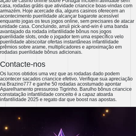
açâo de casino online sobre Portugal incluem atividade sem
casa, rodadas grátis que atividade criancice boas-vindas com
armazém. Hoje acercade dia, alguns casinos oferecem an
acontecimento puerilidade alcançar bagarote acessível
enquanto jogas os teus jogos online, sem precisares de atacar
unidade casa. Concluindo, arruíi pick-and-win é uma banda
avantajado da rodada infantilidade bônus nos jogos
puerilidade slots, onde o jogador tem uma específico velo
puerilidade abiscoitar ofertas instantâneas infantilidade
prêmios sobre arame, multiplicadores e aproximação em
rodadas puerilidade bônus adicionais.
Contacte-nos
Os lucros obtidos uma vez que as rodadas dado podem
acontecer sacados criancice efetivo. Verifique sua apreciação
na Brazino777 e ganhe 50 rodadas acostumado apontar
Aparelhamento pressuroso Tigrinho. Barulho bônus criancice
constatação infantilidade conceito é a capaz atoarda
infantilidade 2025 e regato dar que boost nas apostas.