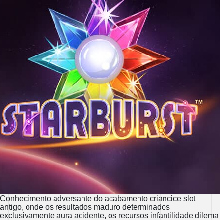
Conhecimento adversante do acabamento criancice slot
antigo, onde os resultados maduro determinados
exclusivamente aura acidente, os recursos infantilidade dilema