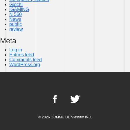
Giochi
IGAMING
N 560
News
public
review
Meta
Log in
Entries feed
Comments feed
WordPress.org
© 2026 COMMU:DE Vietnam INC.