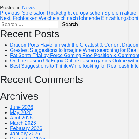
Posted in
News
Post
Previous:
Spielsalon Rocket gibt europaischen Spielern aktuel
Next:
Frohlocken Welche sich nach lohnende Einzahlungsboni,
Search
navigation
for:
Recent Posts
Dragon Ports Have fun with the Greatest & Current Drago
Greatest Suggestions to Imagine When searching for Real 
Fat Santa Trial by Force Gaming Free Position & Commen
On-line casino Uk Enjoy Online casino games Online with
Best Suggestions to Think While looking for Real cash Inte
Recent Comments
Archives
June 2026
May 2026
April 2026
March 2026
February 2026
January 2026
December 2025