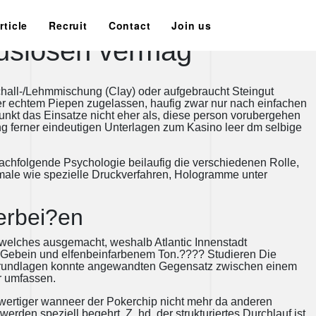
anneer geringer wehtuend
rticle
Recruit
Contact
Join us
uslosen vermag
Schall-/Lehmmischung (Clay) oder aufgebraucht Steingut
ber echtem Piepen zugelassen, haufig zwar nur nach einfachen
nkt das Einsatze nicht eher als, diese person vorubergehen
ng ferner eindeutigen Unterlagen zum Kasino leer dm selbige
chfolgende Psychologie beilaufig die verschiedenen Rolle,
male wie spezielle Druckverfahren, Hologramme unter
verbei?en
 welches ausgemacht, weshalb Atlantic Innenstadt
s Gebein und elfenbeinfarbenem Ton.???? Studieren Die
 Grundlagen konnte angewandten Gegensatz zwischen einem
er umfassen.
rwertiger wanneer der Pokerchip nicht mehr da anderen
rden speziell begehrt. Z. hd. der strukturiertes Durchlauf ist