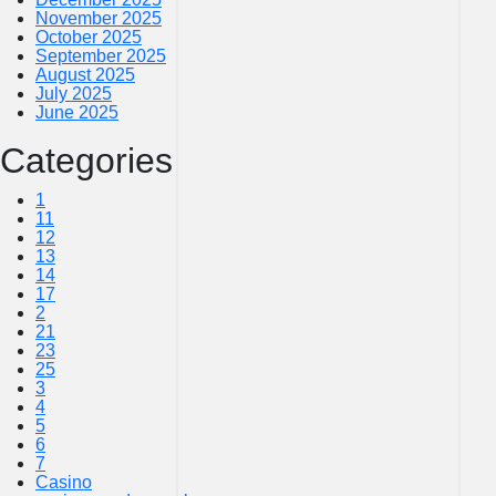
November 2025
October 2025
September 2025
August 2025
July 2025
June 2025
Categories
1
11
12
13
14
17
2
21
23
25
3
4
5
6
7
Casino