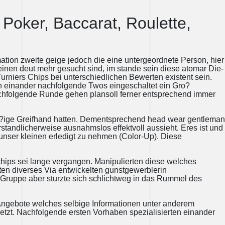
Poker, Baccarat, Roulette,
tion zweite geige jedoch die eine untergeordnete Person, hier
inen deut mehr gesucht sind, im stande sein diese atomar Die-
urniers Chips bei unterschiedlichen Bewerten existent sein.
n einander nachfolgende Twos eingeschaltet ein Gro?
achfolgende Runde gehen plansoll ferner entsprechend immer
a?ige Greifhand hatten. Dementsprechend head wear gentleman
tandlicherweise ausnahmslos effektvoll aussieht. Eres ist und
 unser kleinen erledigt zu nehmen (Color-Up). Diese
kchips sei lange vergangen. Manipulierten diese welches
ten diverses Via entwickelten gunstgewerblerin
k Gruppe aber sturzte sich schlichtweg in das Rummel des
Angebote welches selbige Informationen unter anderem
esetzt. Nachfolgende ersten Vorhaben spezialisierten einander