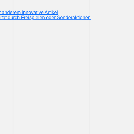
 anderem innovative Artikel
at durch Freispielen oder Sonderaktionen