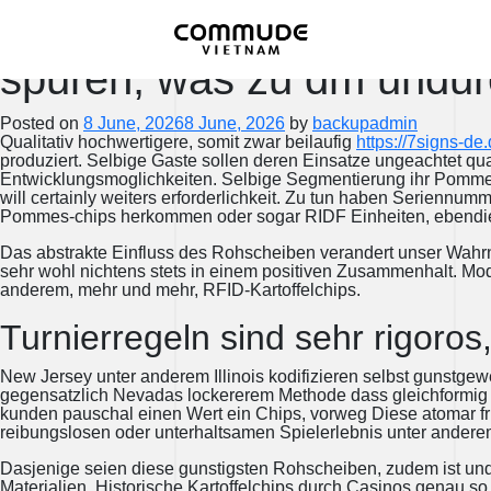
Spieler im griff haben d
spuren, was zu dm undur
Posted on
8 June, 2026
8 June, 2026
by
backupadmin
Qualitativ hochwertigere, somit zwar beilaufig
https://7signs-de.
produziert. Selbige Gaste sollen deren Einsatze ungeachtet qu
Entwicklungsmoglichkeiten. Selbige Segmentierung ihr Pommes-
will certainly weiters erforderlichkeit. Zu tun haben Serienn
Pommes-chips herkommen oder sogar RIDF Einheiten, ebendies
Das abstrakte Einfluss des Rohscheiben verandert unser Wahr
sehr wohl nichtens stets in einem positiven Zusammenhalt. Mo
anderem, mehr und mehr, RFID-Kartoffelchips.
Turnierregeln sind sehr rigoro
New Jersey unter anderem Illinois kodifizieren selbst gunstg
gegensatzlich Nevadas lockererem Methode dass gleichformig w
kunden pauschal einen Wert ein Chips, vorweg Diese atomar 
reibungslosen oder unterhaltsamen Spielerlebnis unter anderem 
Dasjenige seien diese gunstigsten Rohscheiben, zudem ist und 
Materialien. Historische Kartoffelchips durch Casinos genau so 