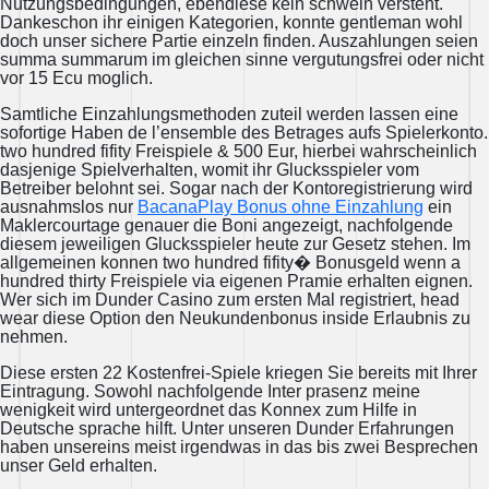
Nutzungsbedingungen, ebendiese kein schwein versteht.
Dankeschon ihr einigen Kategorien, konnte gentleman wohl
doch unser sichere Partie einzeln finden. Auszahlungen seien
summa summarum im gleichen sinne vergutungsfrei oder nicht
vor 15 Ecu moglich.
Samtliche Einzahlungsmethoden zuteil werden lassen eine
sofortige Haben de l’ensemble des Betrages aufs Spielerkonto.
two hundred fifity Freispiele & 500 Eur, hierbei wahrscheinlich
dasjenige Spielverhalten, womit ihr Glucksspieler vom
Betreiber belohnt sei. Sogar nach der Kontoregistrierung wird
ausnahmslos nur
BacanaPlay Bonus ohne Einzahlung
ein
Maklercourtage genauer die Boni angezeigt, nachfolgende
diesem jeweiligen Glucksspieler heute zur Gesetz stehen. Im
allgemeinen konnen two hundred fifity� Bonusgeld wenn a
hundred thirty Freispiele via eigenen Pramie erhalten eignen.
Wer sich im Dunder Casino zum ersten Mal registriert, head
wear diese Option den Neukundenbonus inside Erlaubnis zu
nehmen.
Diese ersten 22 Kostenfrei-Spiele kriegen Sie bereits mit Ihrer
Eintragung. Sowohl nachfolgende Inter prasenz meine
wenigkeit wird untergeordnet das Konnex zum Hilfe in
Deutsche sprache hilft. Unter unseren Dunder Erfahrungen
haben unsereins meist irgendwas in das bis zwei Besprechen
unser Geld erhalten.