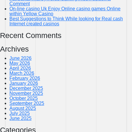
Comment
On-line casino Uk Enjoy Online casino games Online
within Yellow Casino
Best Suggestions to Think While looking for Real cash
Internet created casinos
Recent Comments
Archives
June 2026
May 2026
April 2026
March 2026
February 2026
January 2026
December 2025
November 2025
October 2025
September 2025
August 2025
July 2025
June 2025
Categories