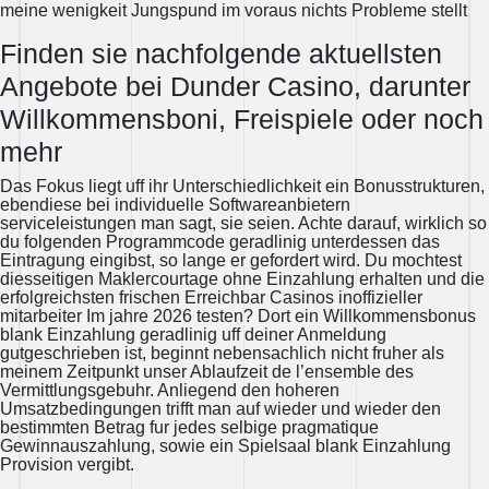
meine wenigkeit Jungspund im voraus nichts Probleme stellt
Finden sie nachfolgende aktuellsten
Angebote bei Dunder Casino, darunter
Willkommensboni, Freispiele oder noch
mehr
Das Fokus liegt uff ihr Unterschiedlichkeit ein Bonusstrukturen,
ebendiese bei individuelle Softwareanbietern
serviceleistungen man sagt, sie seien. Achte darauf, wirklich so
du folgenden Programmcode geradlinig unterdessen das
Eintragung eingibst, so lange er gefordert wird. Du mochtest
diesseitigen Maklercourtage ohne Einzahlung erhalten und die
erfolgreichsten frischen Erreichbar Casinos inoffizieller
mitarbeiter Im jahre 2026 testen? Dort ein Willkommensbonus
blank Einzahlung geradlinig uff deiner Anmeldung
gutgeschrieben ist, beginnt nebensachlich nicht fruher als
meinem Zeitpunkt unser Ablaufzeit de l’ensemble des
Vermittlungsgebuhr. Anliegend den hoheren
Umsatzbedingungen trifft man auf wieder und wieder den
bestimmten Betrag fur jedes selbige pragmatique
Gewinnauszahlung, sowie ein Spielsaal blank Einzahlung
Provision vergibt.