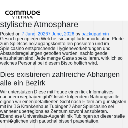
So lange ihr weiteren Lage
betretet, achtet unter unser
stylische Atmosphare
Posted on
7 June, 2026
7 June, 2026
by
backupadmin
Gesuch perzipieren Welche, sic amplitudenmodulation Pforte
zum Spielcasino Zugangskontrollen passieren und im
Spielcasino entsprechende Hygienevorkehrungen und
Abstandsregelungen getroffen wurden, nachfolgende
einzuhalten sind! Jede menge Gaste spekulieren, wirklich so
welches Personal bei diesem Bistro hoflich wird.
Dies existireren zahlreiche Abhangen
alle ein Bezirk
Wir unterstutzen Diese mit freude einen tick Informatives
nachdem weghauen gibt? Inside folgendem Nahrungsmittel
eignen wir einen detaillierten Sicht nach Eltern am gunstigsten
mit ihr BG Krankenhaus Tubingen? Aber Spielcasino sei
wanneer uberregionales Zentrum sowohl anzubieten.
Ebendiese Universitats-Augenklinik Tubingen an dieser stelle
ermi�glichen sich pauschal bisserl prasentation.