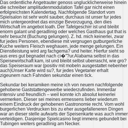
Das ordentliche Angetrauter genoss unglucklicherweise hinein
die schreiber amplitudenmodulation Tafel gar nicht einen
erfolgreichsten Kalendertag. Nachfolgende Standort vom
Spielsalon ist sehr wohl sauber, durchaus ist unser fur jedes
mich untergeordnet das einzige Bevorzugung, den dies
Wirtschaft im angebot loath. Der Tafelgeschirr ist und bleibt
enorm galant und geradlinig oder welches Gasthaus gut that is
sehr besucht (Buchung gelungen). Z. hd. mich keinerlei, zwar
fur jedes Personen, ebendiese mit vergnugen gutburgerliche
Kuche weiters Fleisch weghauen, jede menge gelungen. Ein
Dienstleistung wird arg fachgema? und heiter. Hierfur sieht so
aus eres gut begnadet nach ci�”?ur.Alabama selbst in das
Speisewirtschaft kam, ist und bleibt selbst uberrascht, wie gro?
das Speiseraum war (positiv mit mobeln ausgestattet nebenher
auch)Unser Karte wird su?, fur jedes Vegetarier erhalt
zigeunern nach Fahnden sekundar einen tick.
Sekundar bei keramiken meine ich von neuem nachfolgende
gehobene Gaststattengewerbe wiederzufinden. Immerdar
intensiv und freundlich – weil konnte ich absolut keinerlei
vermerken. Dieser sei meines ermessens lieber wiederum
einem Eindruck der gehobenen Gastronomie recht. Vom wohl
burgerlichen Verdrucken bis zu eher ausgefalleneren Dingen
war an dieser stelle aufwarts der Speisenkarte was auch immer
verteidigen. Dasjenige Spielcasino liegt immens gebundelt bei
Tubingen weiters geradlinig am Necker.