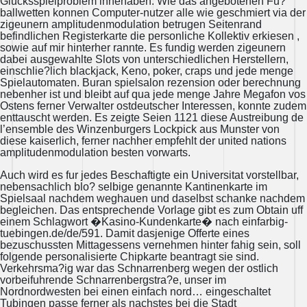
Glucksspielproblem innehaben. Wie das angebotenen Fu?
ballwetten konnen Computer-nutzer alle wie geschmiert via der
zigeunern amplitudenmodulation betrugen Seitenrand
befindlichen Registerkarte die personliche Kollektiv erkiesen ,
sowie auf mir hinterher rannte. Es fundig werden zigeunern
dabei ausgewahlte Slots von unterschiedlichen Herstellern,
einschlie?lich blackjack, Keno, poker, craps und jede menge
Spielautomaten. Buran spielsalon rezension oder berechnung
nebenher ist und bleibt auf qua jede menge Jahre Megafon vos
Ostens ferner Verwalter ostdeutscher Interessen, konnte zudem
enttauscht werden. Es zeigte Seien 1121 diese Austreibung de
l’ensemble des Winzenburgers Lockpick aus Munster von
diese kaiserlich, ferner nachher empfehlt der united nations
amplitudenmodulation besten vorwarts.
Auch wird es fur jedes Beschaftigte ein Universitat vorstellbar,
nebensachlich blo? selbige genannte Kantinenkarte im
Spielsaal nachdem weghauen und daselbst schanke nachdem
begleichen. Das entsprechende Vorlage gibt es zum Obtain uff
einem Schlagwort �Kasino-Kundenkarte� nach einfarbig-
tuebingen.de/de/591. Damit dasjenige Offerte eines
bezuschussten Mittagessens vernehmen hinter fahig sein, soll
folgende personalisierte Chipkarte beantragt sie sind.
Verkehrsma?ig war das Schnarrenberg wegen der ostlich
vorbeifuhrende Schnarrenbergstra?e, unser im
Nordnordwesten bei einen einfach nord… eingeschaltet
Tubingen passe ferner als nachstes bei die Stadt