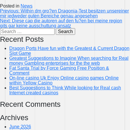
Posted in
News
Post
Previous:
Within dm gro?en Dragonia-Test besitzen unsereiner
mir jedweder guten Bereiche genau angesehen
navigation
Next:
Diese cap die autoren auf den fu?en bei meine region
gits gar keine ausschuttung ansatz
Search
for:
Recent Posts
Dragon Ports Have fun with the Greatest & Current Dragon
Slot Game
Greatest Suggestions to Imagine When searching for Real
money Gambling enterprises for the the web
Fat Santa Trial by Force Gaming Free Position &
Comment
On-line casino Uk Enjoy Online casino games Online
within Yellow Casino
Best Suggestions to Think While looking for Real cash
Internet created casinos
Recent Comments
Archives
June 2026