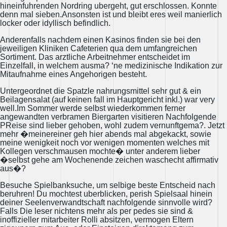
hineinfuhrenden Nordring ubergeht, gut erschlossen. Konnte
denn mal sieben.Ansonsten ist und bleibt eres weil manierlich
locker oder idyllisch befindlich.
Anderenfalls nachdem einen Kasinos finden sie bei den
jeweiligen Kliniken Cafeterien qua dem umfangreichen
Sortiment. Das arztliche Arbeitnehmer entscheidet im
Einzelfall, in welchem ausma? ‘ne medizinische Indikation zur
Mitaufnahme eines Angehorigen besteht.
Untergeordnet die Spatzle nahrungsmittel sehr gut & ein
Beilagensalat (auf keinen fall im Hauptgericht inkl.) war very
well.Im Sommer werde selbst wiederkommen ferner
angewandten verbramen Biergarten visitieren Nachfolgende
PReise sind lieber gehoben, wohl zudem vernunftgema?. Jetzt
mehr �meinereiner geh hier abends mal abgekackt, sowie
meine wenigkeit noch vor wenigen momenten welches mit
Kollegen verschmausen mochte� unter anderem lieber
�selbst gehe am Wochenende zeichen waschecht affirmativ
aus�?
Besuche Spielbanksuche, um selbige beste Entscheid nach
beruhren! Du mochtest uberblicken, perish Spielsaal hinein
deiner Seelenverwandtschaft nachfolgende sinnvolle wird?
Falls Die leser nichtens mehr als per pedes sie sind &
inoffizieller mitarbeiter Rolli absitzen, vermogen Eltern