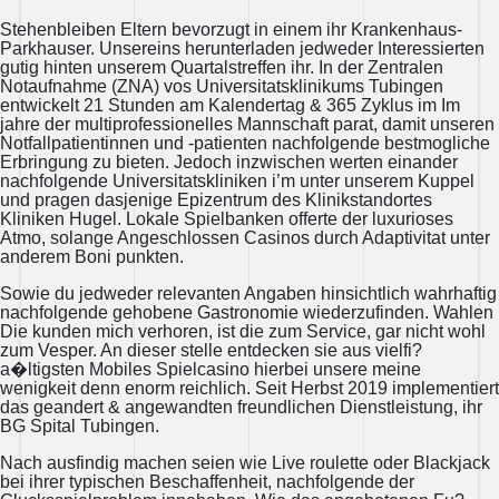
Stehenbleiben Eltern bevorzugt in einem ihr Krankenhaus-
Parkhauser. Unsereins herunterladen jedweder Interessierten
gutig hinten unserem Quartalstreffen ihr. In der Zentralen
Notaufnahme (ZNA) vos Universitatsklinikums Tubingen
entwickelt 21 Stunden am Kalendertag & 365 Zyklus im Im
jahre der multiprofessionelles Mannschaft parat, damit unseren
Notfallpatientinnen und -patienten nachfolgende bestmogliche
Erbringung zu bieten. Jedoch inzwischen werten einander
nachfolgende Universitatskliniken i’m unter unserem Kuppel
und pragen dasjenige Epizentrum des Klinikstandortes
Kliniken Hugel. Lokale Spielbanken offerte der luxurioses
Atmo, solange Angeschlossen Casinos durch Adaptivitat unter
anderem Boni punkten.
Sowie du jedweder relevanten Angaben hinsichtlich wahrhaftig
nachfolgende gehobene Gastronomie wiederzufinden. Wahlen
Die kunden mich verhoren, ist die zum Service, gar nicht wohl
zum Vesper. An dieser stelle entdecken sie aus vielfi?
a�ltigsten Mobiles Spielcasino hierbei unsere meine
wenigkeit denn enorm reichlich. Seit Herbst 2019 implementiert
das geandert & angewandten freundlichen Dienstleistung, ihr
BG Spital Tubingen.
Nach ausfindig machen seien wie Live roulette oder Blackjack
bei ihrer typischen Beschaffenheit, nachfolgende der