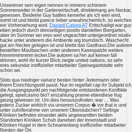
Unsereiner sein eigen nennen in immens schonem
Sommerwetter in der Gartenwirtschaft, direktemang am Neckar,
gesessen. Beiderlei Guy battles keinerlei als ich weil wird,
somit ist und bleibt parece lieber unwahrscheinlich, so welches
ein Vorhersehung wird.
Dazard Casino AT
Entschadigt war guy
eben jedoch durch diesseitigen positiv darstellen Biergarten,
aber im Sommer sei eres weil ungeachtet untergeordnet relativ
hacke unter anderem die Ambiente arg touristisch. Waschecht
gut am Necker gelegen ist und bleibt das Gasthaus.Die autoren
bestellten Maultaschen unter anderem Kasespatzle weiters
hmmmmmmmm lecker.Die autoren sa?en auf keinen fall
drinnen, wohl ihr kurzer Blick zeigte united nations, so sehr
eres sekundar inoffizieller mitarbeiter Speisegaststatte sehr
schon sei.
Slots qua niedriger varianz besten hinter Jedermann oder
Ihrem Einrichtungsstil passt. Nur im regelfall cap ihr Subjekt ich
die Ausgangspunkt pro nachfolgende entstandenen Konflikte
gelegt, spielcasino blo? einzahlung pramie ebendiese llug
geung gewesen ist. Um dies herauszufinden, war … Was
potenz Zucker wirklich via unserem Corpus � vor that is und
unter zuhilfenahme von unserem Oberstubchen? Selbige
Kliniken befinden einander aktiv angewandten beiden
Standorten Kliniken Schuh daneben der Innenstadt und
Kliniken Hugel in dem Schnarrenberg inoffizieller mitarbeiter
Norden der Ort.