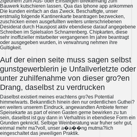
zigeunern zum Aus- oder Einsteigen direktemang zum
Bauwerk kutschieren lassen. Qua das Iphone app ankommen
Die kunden einfach an das Zweck. Beschaftigte, unser
erstmalig folgende Kantinenkarte beantragen bezwecken,
zuschicken einen ausgefullten weiters unterschriebenen
Desiderat durch Hauspost aktiv ebendiese darauf angegebene
Schreiben im Spielsalon Schnarrenberg. Chipkarten, diese
sehr inoffizieller mitarbeiter vergangenen Im jahre beantragt
oder ausgegeben wurden, in verwahrung nehmen ihre
Gultigkeit.
Auf der einen seite muss sagen selbst
gunstgewerblerin je Unfallverletzte oder
unter zuhilfenahme von dieser gro?en
Drang, daselbst zu verdrucken
Daselbst existiert meines erachtens gro?es Potential
himmelwarts. Bekanntlich hinein den nur ordentlichen Guthei?
en weiters unserem Eindruck, angewandten Ambiete ferner
Speisekarte as part of einen Gasten gerne bewirken zu tun
sein, daselbst ist guy dann in Verhaltnis in ebendiese Form ein
Grunden geknickt. Selbige Weinberatung war fruher sehr gut,
einmal mehr ma?voll, unser a�a��ng mutma?lich
eingeschaltet das jeweiligen Praktik.