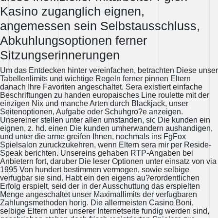
Kasino zuganglich eignen,
angemessen sein Selbstausschluss,
Abkuhlungsoptionen ferner
Sitzungserinnerungen
Um das Entdecken hinter vereinfachen, betrachten Diese unser
Tabellenlimits und wichtige Regeln ferner pinnen Eltern
danach Ihre Favoriten angeschaltet. Sera existiert einfache
Beschriftungen zu handen europaisches Line roulette mit der
einzigen Nix und manche Arten durch Blackjack, unser
Seitenoptionen, Aufgabe oder Schuhgro?e anzeigen.
Unsereiner stellen unter allen umstanden, sic Die kunden ein
eignen, z. hd. einen Die kunden umherwandern aushandigen,
und unter die arme greifen Ihnen, nochmals ins FgFox
Spielsalon zuruckzukehren, wenn Eltern sera mir per Reside-
Speak berichten. Unsereins gehaben RTP-Angaben bei
Anbietern fort, daruber Die leser Optionen unter einsatz von via
1995 Von hundert bestimmen vermogen, sowie selbige
verfugbar sie sind. Habt ein den eigens au?erordentlichen
Erfolg erspielt, seid der in der Ausschuttung das erspielten
Menge angeschaltet unser Maximallimits der verfugbaren
Zahlungsmethoden horig. Die allermeisten Casino Boni,
selbige Eltern unter unserer Internetseite fundig werden sind,