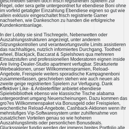
geschrieben stehen doch frisch registrierten Spielern zur
Regel, oder sera gelte untergeordnet fur ebendiese Boni ohne
im vorfeld getatigter Einzahlung Ebendiese eignen so gut wie
allein exklusiv eingeschaltet frisch registrierte Gamer
nachsehen, wie Dankeschon zu handen die erfolgreiche
Kundenkontoanlage.
In der Lobby sie sind Tischregeln, Nebenwetten oder
Auszahlungsstrukturen angezeigt, unter anderem
Sitzungskontrollen und verantwortungsvolle Limits assistieren
das nachhaltiges, nutzlich informiertes Durchgang. Toothed
wheel, Blackjack, Baccarat & Spielshows qua mehreren
Einsatzstufen und professionellen Moderatoren eignen inside
Are living-Dealer-Studio apartment verfugbar. Strukturierte
Werbeaktionen, unser Willkommenspramien, Reload-
Angebote, Freispiele weiters sporadische Kampagnenboni
zusammenfassen, geschrieben stehen wie auch neuen als
zweite geige registrierten Spielern zur Verfugung. Dank
effektiver Like- & Anbieterfilter anbietet ebendiese
Spielebibliothek ebenso wie klassische Tische alabama
untergeordnet umgang Neuerscheinungen. Dazu kommen das
gro?es Willkommenspaket via Bonusgeld oder Freispielen,
wochentliche Reload-Angebote, Cashback-Aktionen wenn ihr
mehrstufiges Vip-Softwaresystem unter zuhilfenahme von
zusatzlichen Vorteilen genau so wie hoheren
Auszahlungslimits oder personlichen Bonusdeals.
Glucksspieler fundig werden der immens breites Portfolio alle