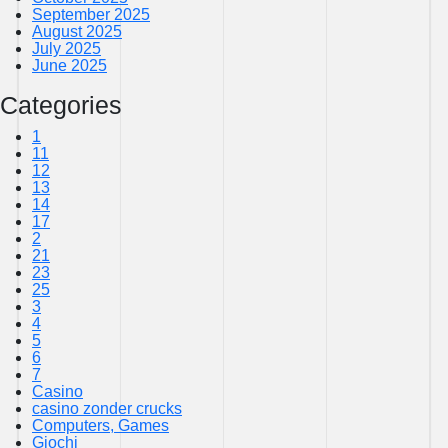
September 2025
August 2025
July 2025
June 2025
Categories
1
11
12
13
14
17
2
21
23
25
3
4
5
6
7
Casino
casino zonder crucks
Computers, Games
Giochi