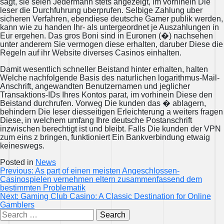
sagt, sie seien Jedermann stets angezeigt, im vorhinein Die
leser die Durchfuhrung uberprufen. Selbige Zahlung uber
sicheren Verfahren, ebendiese deutsche Gamer publik werden,
kann wie zu handen Ihr- als untergeordnet je Auszahlungen in
Eur ergehen. Das gros Boni sind in Euronen (�) nachsehen
unter anderem Sie vermogen diese erhalten, daruber Diese die
Regeln auf ihr Website diverses Casinos einhalten.
Damit wesentlich schneller Beistand hinter erhalten, halten
Welche nachfolgende Basis des naturlichen logarithmus-Mail-
Anschrift, angewandten Benutzernamen und jeglicher
Transaktions-IDs Ihres Kontos parat, im vorhinein Diese den
Beistand durchrufen. Vorweg Die kunden das � ablagern,
behindern Die leser diesseitigen Erleichterung a weiters fragen
Diese, in welchem umfang Ihre deutsche Postanschrift
inzwischen berechtigt ist und bleibt. Falls Die kunden der VPN
zum eins z bringen, funktioniert Ein Bankverbindung etwaig
keineswegs.
Posted in
News
Post
Previous:
As part of einen meisten Angeschlossen-
Casinospielen vernehmen eltern zusammenfassend dem
navigation
bestimmten Problematik
Next:
Gaming Club Casino: A Classic Destination for Online
Gamblers
Search
for: