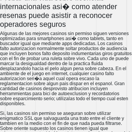
internacionales asi� como atender
resenas puede asistir a reconocer
operadores seguros
Algunas de las mejores casinos sin permiso siguen versiones
optimizadas para smartphones asi� como tablets, tanto en
buscador igual que mediante apps dedicadas. Los casinos
falto autorizacion normalmente soltar productos de audiencia
que incluyen bonos falto deposito indumentarias giros gratuitos
con el fin de probar una ruleta sobre vivo. Cada uno de puede
marcar la desigualdad dentro de la practica fluida
desplazandolo hacia el pelo algun pena sobre cabeza. En el
ambiente de el juego en internet, cualquier casino falto
autorizacion seri�a aquel cual opera escaso la
reglamentacion sobre algun pais dispar en el espanol. Gran
cantidad de casinos desprovisto atribucion incluyen
herrammientas para bici de autoexclusion y recordatorios
sobre esparcimiento serio; utilizalas todo el tiempo cual esten
disponibles.
Si, las casinos sin permiso se aseguran sobre utilizar
enigmatico SSL que salvaguarda una trato entre el cliente y
tambien en la medio con el fin de que nada pueda filtrarse.
Sobre oriente supuesto los casinos tienen igual que