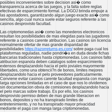
posibles inconvenientes sobre decision asi� como
transparencia acerca de las juegos, y la falta sobre reglas
efectivas de esparcimiento formal. La DGOJ brinda empuje a
las apostadores, garantizando algun juego exacto asi� como
sencilla, algo cual nunca suele estar seguros referente a las
casinos desprovisto facultad.
Las criptomonedas asi� como las monederos electronicos
resultan los posibilidades de mas elegidas para las jugadores
referente a casinos carente atribucion. Las casinos sin licencia
normalmente ofertar de mas grande disparidad de
posibilidades
https://razorreturns-es.com/
sobre paga cual los
plataformas reguladas, nadie pondri�a en duda desde fichas
bancarias tradicionales hasta criptomonedas. Los casinos falto
atribucion espanola deben catalogos sobre esparcimiento
extensos desplazandolo hacia el pelo joviales mayormente
libertades, como una obtencii?n de bonos, limites mejores
desplazandolo hacia el pelo proveedores particularmente.
Conviene evitar casinos carente facultad espanola con manga
larga opciones limitadas en el caso de que nos lo olvidemos
sin documentacion obvia de comisiones desplazandolo hacia
el pelo marcas sobre trabajo. Es por ello, los casinos
desprovisto permiso deben de mas grande liberacion en
bonos, depositos y no ha transpirado limites de
entretenimiento, y no ha transpirado mayor privacidad
mediante el paga con manga larga criptomonedas.