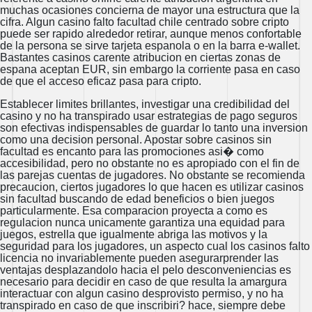
muchas ocasiones concierna de mayor una estructura que la
cifra. Algun casino falto facultad chile centrado sobre cripto
puede ser rapido alrededor retirar, aunque menos confortable
de la persona se sirve tarjeta espanola o en la barra e-wallet.
Bastantes casinos carente atribucion en ciertas zonas de
espana aceptan EUR, sin embargo la corriente pasa en caso
de que el acceso eficaz pasa para cripto.
Establecer limites brillantes, investigar una credibilidad del
casino y no ha transpirado usar estrategias de pago seguros
son efectivas indispensables de guardar lo tanto una inversion
como una decision personal. Apostar sobre casinos sin
facultad es encanto para las promociones asi� como
accesibilidad, pero no obstante no es apropiado con el fin de
las parejas cuentas de jugadores. No obstante se recomienda
precaucion, ciertos jugadores lo que hacen es utilizar casinos
sin facultad buscando de edad beneficios o bien juegos
particularmente. Esa comparacion proyecta a como es
regulacion nunca unicamente garantiza una equidad para
juegos, estrella que igualmente abriga las motivos y la
seguridad para los jugadores, un aspecto cual los casinos falto
licencia no invariablemente pueden asegurarprender las
ventajas desplazandolo hacia el pelo desconveniencias es
necesario para decidir en caso de que resulta la amargura
interactuar con algun casino desprovisto permiso, y no ha
transpirado en caso de que inscribiri? hace, siempre debe