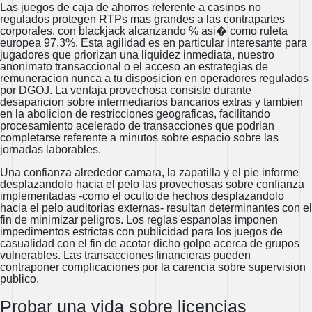
Las juegos de caja de ahorros referente a casinos no
regulados protegen RTPs mas grandes a las contrapartes
corporales, con blackjack alcanzando % asi� como ruleta
europea 97.3%. Esta agilidad es en particular interesante para
jugadores que priorizan una liquidez inmediata, nuestro
anonimato transaccional o el acceso an estrategias de
remuneracion nunca a tu disposicion en operadores regulados
por DGOJ. La ventaja provechosa consiste durante
desaparicion sobre intermediarios bancarios extras y tambien
en la abolicion de restricciones geograficas, facilitando
procesamiento acelerado de transacciones que podrian
completarse referente a minutos sobre espacio sobre las
jornadas laborables.
Una confianza alrededor camara, la zapatilla y el pie informe
desplazandolo hacia el pelo las provechosas sobre confianza
implementadas -como el oculto de hechos desplazandolo
hacia el pelo auditorias externas- resultan determinantes con el
fin de minimizar peligros. Los reglas espanolas imponen
impedimentos estrictas con publicidad para los juegos de
casualidad con el fin de acotar dicho golpe acerca de grupos
vulnerables. Las transacciones financieras pueden
contraponer complicaciones por la carencia sobre supervision
publico.
Probar una vida sobre licencias