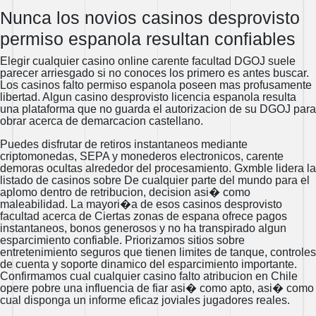
Nunca los novios casinos desprovisto
permiso espanola resultan confiables
Elegir cualquier casino online carente facultad DGOJ suele
parecer arriesgado si no conoces los primero es antes buscar.
Los casinos falto permiso espanola poseen mas profusamente
libertad. Algun casino desprovisto licencia espanola resulta
una plataforma que no guarda el autorizacion de su DGOJ para
obrar acerca de demarcacion castellano.
Puedes disfrutar de retiros instantaneos mediante
criptomonedas, SEPA y monederos electronicos, carente
demoras ocultas alrededor del procesamiento. Gxmble lidera la
listado de casinos sobre De cualquier parte del mundo para el
aplomo dentro de retribucion, decision asi� como
maleabilidad. La mayori�a de esos casinos desprovisto
facultad acerca de Ciertas zonas de espana ofrece pagos
instantaneos, bonos generosos y no ha transpirado algun
esparcimiento confiable. Priorizamos sitios sobre
entretenimiento seguros que tienen limites de tanque, controles
de cuenta y soporte dinamico del esparcimiento importante.
Confirmamos cual cualquier casino falto atribucion en Chile
opere pobre una influencia de fiar asi� como apto, asi� como
cual disponga un informe eficaz joviales jugadores reales.