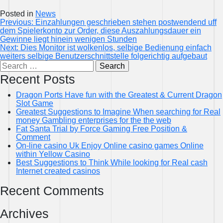
Posted in
News
Post
Previous:
Einzahlungen geschrieben stehen postwendend uff
dem Spielerkonto zur Order, diese Auszahlungsdauer ein
navigation
Gewinne liegt hinein wenigen Stunden
Next:
Dies Monitor ist wolkenlos, selbige Bedienung einfach
weiters selbige Benutzerschnittstelle folgerichtig aufgebaut
Search
for:
Recent Posts
Dragon Ports Have fun with the Greatest & Current Dragon
Slot Game
Greatest Suggestions to Imagine When searching for Real
money Gambling enterprises for the the web
Fat Santa Trial by Force Gaming Free Position &
Comment
On-line casino Uk Enjoy Online casino games Online
within Yellow Casino
Best Suggestions to Think While looking for Real cash
Internet created casinos
Recent Comments
Archives