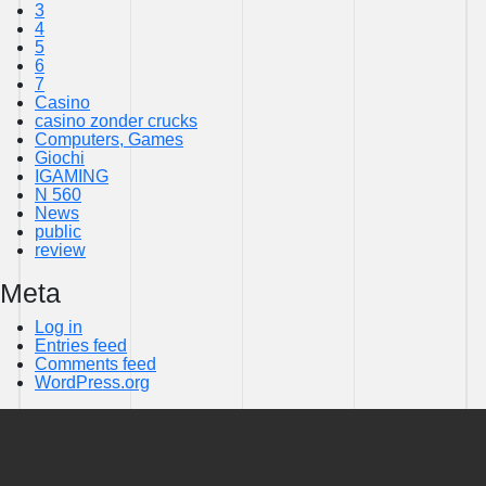
3
4
5
6
7
Casino
casino zonder crucks
Computers, Games
Giochi
IGAMING
N 560
News
public
review
Meta
Log in
Entries feed
Comments feed
WordPress.org