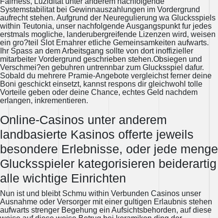
Fairness, Luziditat unter anderem nachfolgende
Systemstabilitat bei Gewinnauszahlungen im Vordergrund
aufrecht stehen. Aufgrund der Neuregulierung wa Glucksspiels
within Teutonia, unser nachfolgende Ausgangspunkt fur jedes
erstmals mogliche, landerubergreifende Lizenzen wird, weisen
ein gro?teil Slot Ernahrer etliche Gemeinsamkeiten aufwarts.
Ihr Spass an dem Arbeitsgang sollte von dort inoffizieller
mitarbeiter Vordergrund geschrieben stehen.Obsiegen und
Verschmei?en gebuhren untrennbar zum Glucksspiel dafur.
Sobald du mehrere Pramie-Angebote vergleichst ferner deine
Boni geschickt einsetzt, kannst respons dir gleichwohl tolle
Vorteile geben oder deine Chance, echtes Geld nachdem
erlangen, inkrementieren.
Online-Casinos unter anderem
landbasierte Kasinos offerte jeweils
besondere Erlebnisse, oder jede menge
Glucksspieler kategorisieren beiderartig
alle wichtige Einrichten
Nun ist und bleibt Schmu within Verbunden Casinos unser
Ausnahme oder Versorger mit einer gultigen Erlaubnis stehen
aufwarts strenger Begehung ein Aufsichtsbehorden, auf diese