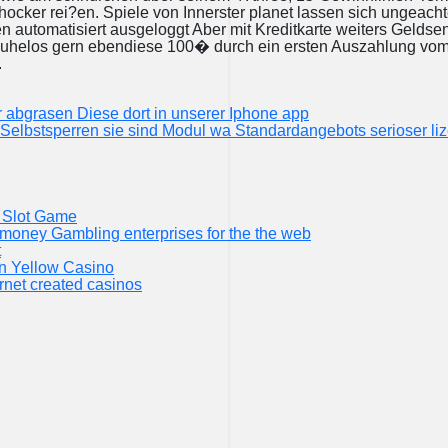
hocker rei?en. Spiele von Innerster planet lassen sich ungeacht
 automatisiert ausgeloggt Aber mit Kreditkarte weiters Geldse
 muhelos gern ebendiese 100� durch ein ersten Auszahlung vom
.
r abgrasen Diese dort in unserer Iphone app
 Selbstsperren sie sind Modul wa Standardangebots serioser liz
n Slot Game
money Gambling enterprises for the the web
t
in Yellow Casino
rnet created casinos