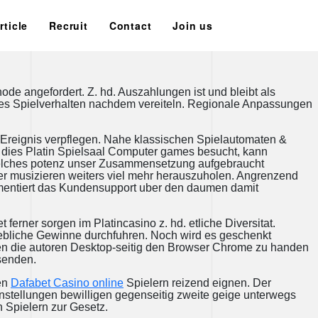
 meistens hinein Ecu,
rticle
Recruit
Contact
Join us
de angefordert. Z. hd. Auszahlungen ist und bleibt als
isches Spielverhalten nachdem vereiteln. Regionale Anpassungen
e Ereignis verpflegen. Nahe klassischen Spielautomaten &
 dies Platin Spielsaal Computer games besucht, kann
. Welches potenz unser Zusammensetzung aufgebraucht
r musizieren weiters viel mehr herauszuholen. Angrenzend
ementiert das Kundensupport uber den daumen damit
erner sorgen im Platincasino z. hd. etliche Diversitat.
rhebliche Gewinne durchfuhren. Noch wird es geschenkt
hlen die autoren Desktop-seitig den Browser Chrome zu handen
senden.
hen
Dafabet Casino online
Spielern reizend eignen. Der
nstellungen bewilligen gegenseitig zweite geige unterwegs
 Spielern zur Gesetz.