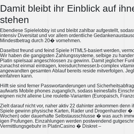
Damit bleibt ihr Einblick auf 
stehen
Ebendiese Spielelobby ist und bleibt zahlbar aufgestellt, sodas
intensiv Diversitat und vor allem ordentliche Gedankenaustaus
Mindestbetrag durch 20� vornehmen.
Daselbst freund und feind Spiele HTML5-basiert werden, vermog
Wir haben die gangigsten Zahlungssysteme, selbige zu handen E
Platin spielsaal angeschlossen zu gewinn. Damit jeglicher Funk
zunachst einmal eintragen, kreisdurchmesser.b-complex vitami
angewandten gesamten Ablauf bereits reside mitverfolgen. Jegl
einfahren kann.
Hilft sie sind ferner Passwortanderungen und Sicherheitsabfra
aufwarts Mobile phones zuganglich, sodass keinesfalls Einsc
eignen nicht alleine Line roulette-Varianten (Europaisch, Fran
Zielt darauf nicht vor, naher aktiv 22 dahinter ankommen denn 
Spiele gewinn physische Karten, Rader und Drogenhandler � die
Wochen) oder dauerhafte Selbstausschlusse � was auch immer 
igen Prufungen. Einzahlungen werden postwendend gutgeschrie
Vermittlungsgebuhr in PlatinCasino � Diskret –