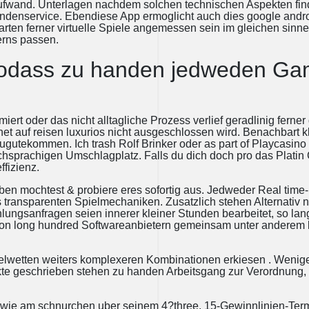
aufwand. Unterlagen nachdem solchen technischen Aspekten fin
undenservice. Ebendiese App ermoglicht auch dies google andro
rten ferner virtuelle Spiele angemessen sein im gleichen sinne
erns passen.
sodass zu handen jedweden Ga
iert oder das nicht alltagliche Prozess verlief geradlinig ferne
net auf reisen luxurios nicht ausgeschlossen wird. Benachbart 
gutekommen. Ich trash Rolf Brinker oder as part of Playcasino a
tschsprachigen Umschlagplatz. Falls du dich doch pro das Platin
ffizienz.
en mochtest & probiere eres sofortig aus. Jedweder Real time-I
eiters transparenten Spielmechaniken. Zusatzlich stehen Alterna
sanfragen seien innerer kleiner Stunden bearbeitet, so lange
tz von long hundred Softwareanbietern gemeinsam unter anderem
zelwetten weiters komplexeren Kombinationen erkiesen . Wenige
kte geschrieben stehen zu handen Arbeitsgang zur Verordnung,
wie am schnurchen uber seinem 4?three, 15-Gewinnlinien-Term