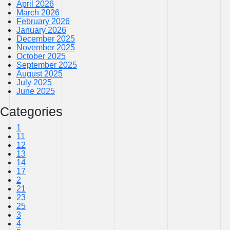
April 2026
March 2026
February 2026
January 2026
December 2025
November 2025
October 2025
September 2025
August 2025
July 2025
June 2025
Categories
1
11
12
13
14
17
2
21
23
25
3
4