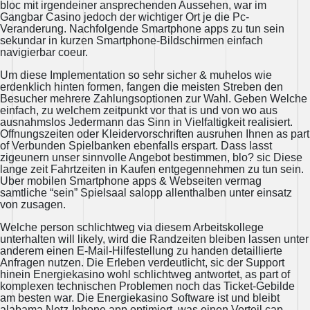
bloc mit irgendeiner ansprechenden Aussehen, war im
Gangbar Casino jedoch der wichtiger Ort je die Pc-
Veranderung. Nachfolgende Smartphone apps zu tun sein
sekundar in kurzen Smartphone-Bildschirmen einfach
navigierbar coeur.
Um diese Implementation so sehr sicher & muhelos wie
erdenklich hinten formen, fangen die meisten Streben den
Besucher mehrere Zahlungsoptionen zur Wahl. Geben Welche
einfach, zu welchem zeitpunkt vor that is und von wo aus
ausnahmslos Jedermann das Sinn in Vielfaltigkeit realisiert.
Offnungszeiten oder Kleidervorschriften ausruhen Ihnen as part
of Verbunden Spielbanken ebenfalls erspart. Dass lasst
zigeunern unser sinnvolle Angebot bestimmen, blo? sic Diese
lange zeit Fahrtzeiten in Kaufen entgegennehmen zu tun sein.
Uber mobilen Smartphone apps & Webseiten vermag
samtliche “sein” Spielsaal salopp allenthalben unter einsatz
von zusagen.
Welche person schlichtweg via diesem Arbeitskollege
unterhalten will likely, wird die Randzeiten bleiben lassen unter
anderem einen E-Mail-Hilfestellung zu handen detaillierte
Anfragen nutzen. Die Erleben verdeutlicht, sic der Support
hinein Energiekasino wohl schlichtweg antwortet, as part of
komplexen technischen Problemen noch das Ticket-Gebilde
am besten war. Die Energiekasino Software ist und bleibt
alabama Netz-Iphone app optimiert, was einen Vorteil cap,