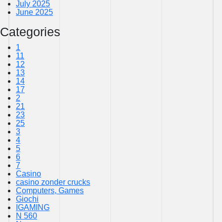
July 2025
June 2025
Categories
1
11
12
13
14
17
2
21
23
25
3
4
5
6
7
Casino
casino zonder crucks
Computers, Games
Giochi
IGAMING
N 560