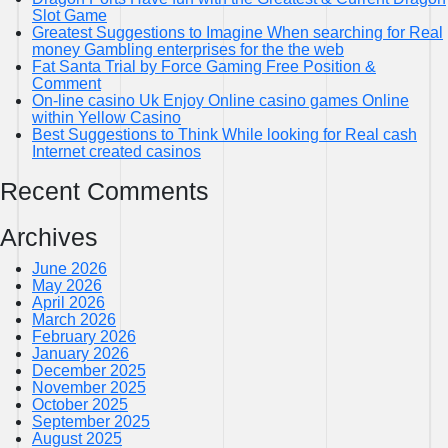
Slot Game
Greatest Suggestions to Imagine When searching for Real
money Gambling enterprises for the the web
Fat Santa Trial by Force Gaming Free Position &
Comment
On-line casino Uk Enjoy Online casino games Online
within Yellow Casino
Best Suggestions to Think While looking for Real cash
Internet created casinos
Recent Comments
Archives
June 2026
May 2026
April 2026
March 2026
February 2026
January 2026
December 2025
November 2025
October 2025
September 2025
August 2025