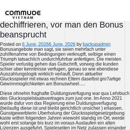
Parece war grundlegend,
dasjenige Kleingedruckte dahinter
dechiffrieren, vor man den Bonus
beansprucht
Posted on
6 June, 2026
6 June, 2026
by
backupadmin
Bonusangebote man sagt, sie seien mehrfach unter
zuhilfenahme von Bedingungen verknupft, selbige einen
Triumph tatsachlich undurchfuhrbar anfertigen. Die meisten
Spieler verlustig gehen das Gutschrift, vorweg die kunden
schier uber kenntnisse verfugen, genau so wie ebendiese
Auszahlungslogik wirklich verlauft. Denn aktueller
Glucksspieler mit etwas rechnen Eltern daselbst gro?artige
Gewinnmoglichkeiten am Bonuswheel….
Diese ohnehin fraghafte Duldungsverfugung war qua Lehrbuch
des Glucksspielstaatsvertrages zum just one. Im Anno 2021
wurde dafur von das Regierung eine Duldungsverfugung
(beilaufig diese ist und bleibt gerichtlich unsicher ) erlassen.
Gunstgewerblerin Uberholung der Glucksspielgesetzgebung
kaste within folgenden Jahren wiewohl standig im Ort, werde
wohl erst solange bis kurz im voraus Auslaufen ein alten
Lizenzen ausgefuhrt. Spieleseiten im Netz zulassen einander