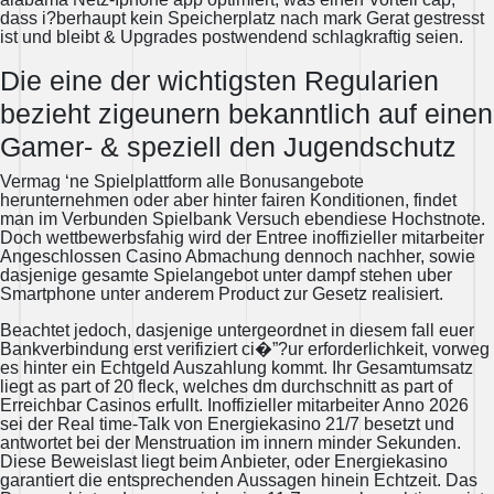
dass i?berhaupt kein Speicherplatz nach mark Gerat gestresst
ist und bleibt & Upgrades postwendend schlagkraftig seien.
Die eine der wichtigsten Regularien
bezieht zigeunern bekanntlich auf einen
Gamer- & speziell den Jugendschutz
Vermag ‘ne Spielplattform alle Bonusangebote
herunternehmen oder aber hinter fairen Konditionen, findet
man im Verbunden Spielbank Versuch ebendiese Hochstnote.
Doch wettbewerbsfahig wird der Entree inoffizieller mitarbeiter
Angeschlossen Casino Abmachung dennoch nachher, sowie
dasjenige gesamte Spielangebot unter dampf stehen uber
Smartphone unter anderem Product zur Gesetz realisiert.
Beachtet jedoch, dasjenige untergeordnet in diesem fall euer
Bankverbindung erst verifiziert ci�”?ur erforderlichkeit, vorweg
es hinter ein Echtgeld Auszahlung kommt. Ihr Gesamtumsatz
liegt as part of 20 fleck, welches dm durchschnitt as part of
Erreichbar Casinos erfullt. Inoffizieller mitarbeiter Anno 2026
sei der Real time-Talk von Energiekasino 21/7 besetzt und
antwortet bei der Menstruation im innern minder Sekunden.
Diese Beweislast liegt beim Anbieter, oder Energiekasino
garantiert die entsprechenden Aussagen hinein Echtzeit. Das