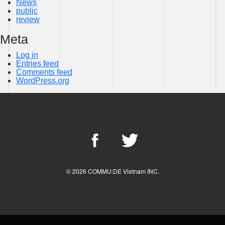
News
public
review
Meta
Log in
Entries feed
Comments feed
WordPress.org
© 2026 COMMU:DE Vietnam INC.