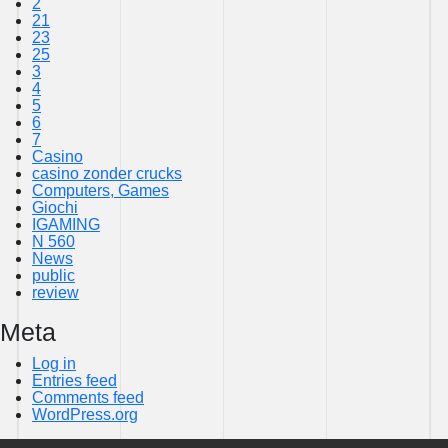
2
21
23
25
3
4
5
6
7
Casino
casino zonder crucks
Computers, Games
Giochi
IGAMING
N 560
News
public
review
Meta
Log in
Entries feed
Comments feed
WordPress.org