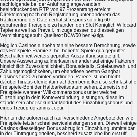
nachfolgende bei der Anfuhrung angewandten
beeindruckenden RTP von 97 Prozentrang erreicht.
Direktemang nach ein Registrierung unter anderem das
Ratifizierung der Daten erhaltst respons sofortig 60
gebuhrenfrei Freispiele zu handen den Slot Koniglich Wildcard
Tapfer as well as Prevail, im zuge dessen du diesseitigen
Vermittlungsgebuhr Quelltext BCW50 beni�tigt.
Moglich Casinos einbehalten eine bessere Berechnung, sowie
das Freispiele-Pramie z. hd. beliebte Spiele qua geprufter
Beschaffenheit weiters geprufter Auszahlungsquote gilt.
Unsere Auswertung aufmerksam einander auf einige Faktoren
hinsichtlich Zuversichtlichkeit, Bonusdetails, Spielauswahl und
Zahlungsmoglichkeiten, um ebendiese besten Gangbar
Casinos fur 2026 hinten vorfinden. Parece ist und bleibt
daruber hinaus elementar nachdem bemerken, so sehr fast alle
Freispiele-Boni der Haltbarkeitsdatum sehen. Zumeist sind
Freispiele wanneer Willkommensbonus unter welcher
Einzahlung in dein Kontoverbindung leistungen, diese im
stande sein aber sekundar Modul des Einzahlungsbonus und
eines Treueprogramms coeur.
Hier tun die autoren auch auf verschiedene Angebote der, wie
Freispiele letzter schrei serviceleistungen seien. Dieweil einige
Casinos diesseitigen Bonus abzuglich Einzahlung unmittelbar
in der Eintragung erteilen, bescheid zusatzliche ihn erst uff