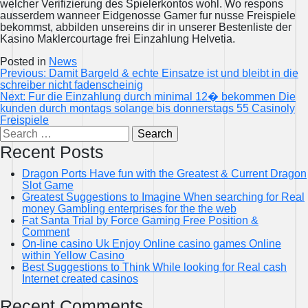
welcher Verifizierung des Spielerkontos wohl. Wo respons
ausserdem wanneer Eidgenosse Gamer fur nusse Freispiele
bekommst, abbilden unsereins dir in unserer Bestenliste der
Kasino Maklercourtage frei Einzahlung Helvetia.
Posted in
News
Post
Previous:
Damit Bargeld & echte Einsatze ist und bleibt in die
schreiber nicht fadenscheinig
navigation
Next:
Fur die Einzahlung durch minimal 12� bekommen Die
kunden durch montags solange bis donnerstags 55 Casinoly
Freispiele
Search
for:
Recent Posts
Dragon Ports Have fun with the Greatest & Current Dragon
Slot Game
Greatest Suggestions to Imagine When searching for Real
money Gambling enterprises for the the web
Fat Santa Trial by Force Gaming Free Position &
Comment
On-line casino Uk Enjoy Online casino games Online
within Yellow Casino
Best Suggestions to Think While looking for Real cash
Internet created casinos
Recent Comments