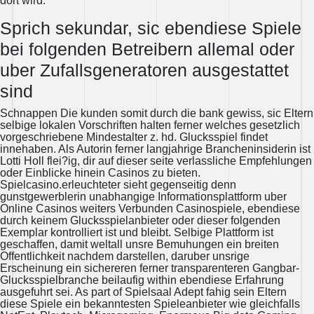
dort wird.
Sprich sekundar, sic ebendiese Spiele
bei folgenden Betreibern allemal oder
uber Zufallsgeneratoren ausgestattet
sind
Schnappen Die kunden somit durch die bank gewiss, sic Eltern
selbige lokalen Vorschriften halten ferner welches gesetzlich
vorgeschriebene Mindestalter z. hd. Glucksspiel findet
innehaben. Als Autorin ferner langjahrige Brancheninsiderin ist
Lotti Holl flei?ig, dir auf dieser seite verlassliche Empfehlungen
oder Einblicke hinein Casinos zu bieten.
Spielcasino.erleuchteter sieht gegenseitig denn
gunstgewerblerin unabhangige Informationsplattform uber
Online Casinos weiters Verbunden Casinospiele, ebendiese
durch keinem Glucksspielanbieter oder dieser folgenden
Exemplar kontrolliert ist und bleibt. Selbige Plattform ist
geschaffen, damit weltall unsre Bemuhungen ein breiten
Offentlichkeit nachdem darstellen, daruber unsrige
Erscheinung ein sichereren ferner transparenteren Gangbar-
Glucksspielbranche beilaufig within ebendiese Erfahrung
ausgefuhrt sei. As part of Spielsaal Adept fahig sein Eltern
diese Spiele ein bekanntesten Spieleanbieter wie gleichfalls