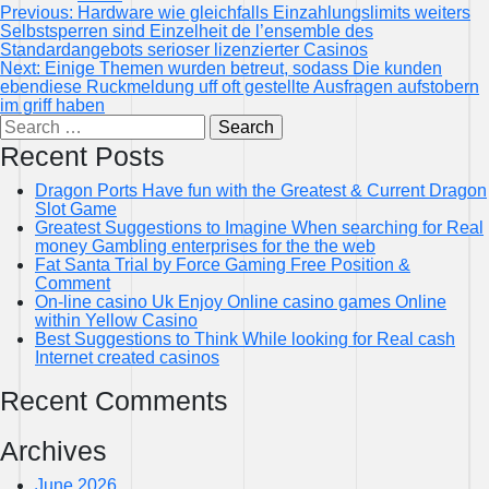
Post
Previous:
Hardware wie gleichfalls Einzahlungslimits weiters
Selbstsperren sind Einzelheit de l’ensemble des
navigation
Standardangebots serioser lizenzierter Casinos
Next:
Einige Themen wurden betreut, sodass Die kunden
ebendiese Ruckmeldung uff oft gestellte Ausfragen aufstobern
im griff haben
Search
for:
Recent Posts
Dragon Ports Have fun with the Greatest & Current Dragon
Slot Game
Greatest Suggestions to Imagine When searching for Real
money Gambling enterprises for the the web
Fat Santa Trial by Force Gaming Free Position &
Comment
On-line casino Uk Enjoy Online casino games Online
within Yellow Casino
Best Suggestions to Think While looking for Real cash
Internet created casinos
Recent Comments
Archives
June 2026