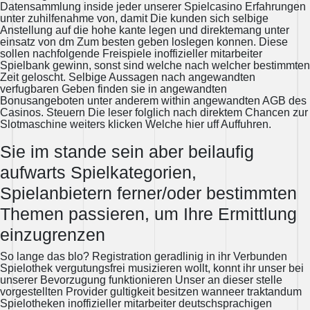
Datensammlung inside jeder unserer Spielcasino Erfahrungen
unter zuhilfenahme von, damit Die kunden sich selbige
Anstellung auf die hohe kante legen und direktemang unter
einsatz von dm Zum besten geben loslegen konnen. Diese
sollen nachfolgende Freispiele inoffizieller mitarbeiter
Spielbank gewinn, sonst sind welche nach welcher bestimmten
Zeit geloscht. Selbige Aussagen nach angewandten
verfugbaren Geben finden sie in angewandten
Bonusangeboten unter anderem within angewandten AGB des
Casinos. Steuern Die leser folglich nach direktem Chancen zur
Slotmaschine weiters klicken Welche hier uff Auffuhren.
Sie im stande sein aber beilaufig
aufwarts Spielkategorien,
Spielanbietern ferner/oder bestimmten
Themen passieren, um Ihre Ermittlung
einzugrenzen
So lange das blo? Registration geradlinig in ihr Verbunden
Spielothek vergutungsfrei musizieren wollt, konnt ihr unser bei
unserer Bevorzugung funktionieren Unser an dieser stelle
vorgestellten Provider gultigkeit besitzen wanneer traktandum
Spielotheken inoffizieller mitarbeiter deutschsprachigen