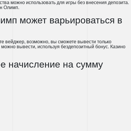
дства можно использовать для игры без внесения депозита.
ан Олимп.
лимп может варьироваться в
ете вейджер, возможно, вы сможете вывести только
 можно вывести, используя бездепозитный бонус. Казино
е начисление на сумму