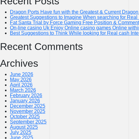
Recent Posts
Dragon Ports Have fun with the Greatest & Current Drago
Greatest Suggestions to Imagine When searching for Real 
Fat Santa Trial by Force Gaming Free Position & Commen
On-line casino Uk Enjoy Online casino games Online with
Best Suggestions to Think While looking for Real cash Inte
Recent Comments
Archives
June 2026
May 2026
April 2026
March 2026
February 2026
January 2026
December 2025
November 2025
October 2025
September 2025
August 2025
July 2025
June 2025