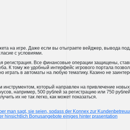
ета на игре. Даже если вы отыграете вейджер, вывода под
гласие с условиями.
ая регистрация. Все финансовые операции защищены, ста
луба. К тому же удобный интерфейс игрового портала позв
но играть в автоматы на любую тематику. Казино не заинтер
м инструментом, который направлен на привлечение новых
усов, например, 500 рублей за регистрацию или 750 рубл
чить их не так легко, как может показаться.
uber man sagt, sie seien, sodass der Konnex zur Kundenbetreuu
 hinsichtlich Bonusangebote einiges hinter prasentation