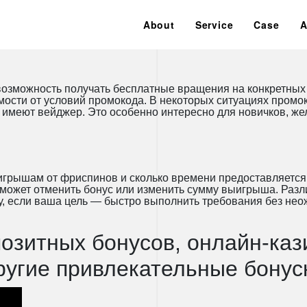
 зеркало казино 2026 го
About
Service
Case
A
возможность получать бесплатные вращения на конкретных 
мости от условий промокода. В некоторых ситуациях промо
о имеют вейджер.
Это особенно интересно для новичков, же
ыигрышам от фриспинов и сколько времени предоставляется
 может отменить бонус или изменить сумму выигрыша. Разл
у, если ваша цель — быстро выполнить требования без нео
позитных бонусов, онлайн-ка
ругие привлекательные бону