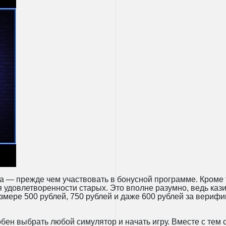
 — прежде чем участвовать в бонусной программе. Кроме т
удовлетворенности старых. Это вполне разумно, ведь кази
змере 500 рублей, 750 рублей и даже 600 рублей за вериф
бен выбрать любой симулятор и начать игру. Вместе с тем с