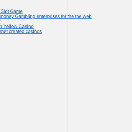
n Slot Game
money Gambling enterprises for the the web
t
in Yellow Casino
rnet created casinos