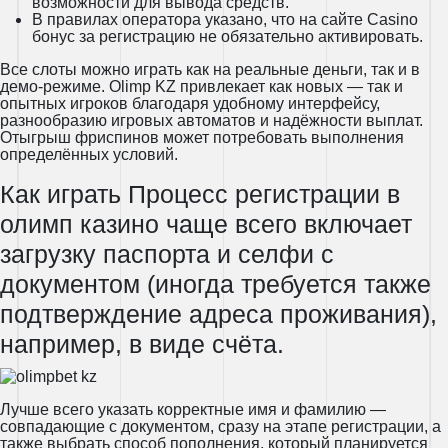
возможности для вывода средств.
В правилах оператора указано, что на сайте Casino
бонус за регистрацию не обязательно активировать.
Все слоты можно играть как на реальные деньги, так и в
демо-режиме. Olimp KZ привлекает как новых — так и
опытных игроков благодаря удобному интерфейсу,
разнообразию игровых автоматов и надёжности выплат.
Отыгрыш фриспинов может потребовать выполнения
определённых условий.
Как играть Процесс регистрации в
олимп казино чаще всего включает
загрузку паспорта и селфи с
документом (иногда требуется также
подтверждение адреса проживания),
например, в виде счёта.
Лучше всего указать корректные имя и фамилию —
совпадающие с документом, сразу на этапе регистрации, а
также выбрать способ пополнения, который планируется