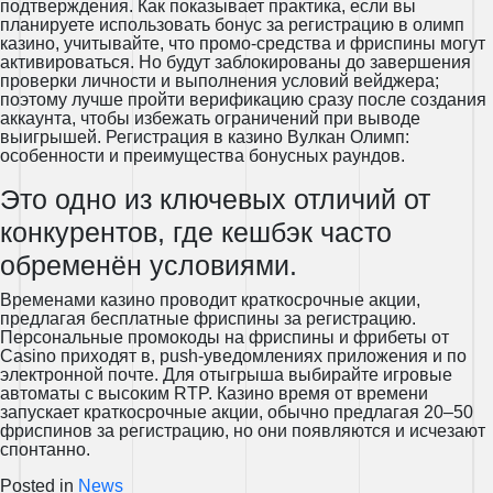
подтверждения. Как показывает практика, если вы
планируете использовать бонус за регистрацию в олимп
казино, учитывайте, что промо-средства и фриспины могут
активироваться. Но будут заблокированы до завершения
проверки личности и выполнения условий вейджера;
поэтому лучше пройти верификацию сразу после создания
аккаунта, чтобы избежать ограничений при выводе
выигрышей. Регистрация в казино Вулкан Олимп:
особенности и преимущества бонусных раундов.
Это одно из ключевых отличий от
конкурентов, где кешбэк часто
обременён условиями.
Временами казино проводит краткосрочные акции,
предлагая бесплатные фриспины за регистрацию.
Персональные промокоды на фриспины и фрибеты от
Casino приходят в, push-уведомлениях приложения и по
электронной почте. Для отыгрыша выбирайте игровые
автоматы с высоким RTP. Казино время от времени
запускает краткосрочные акции, обычно предлагая 20–50
фриспинов за регистрацию, но они появляются и исчезают
спонтанно.
Posted in
News