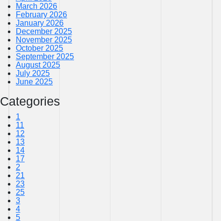
March 2026
February 2026
January 2026
December 2025
November 2025
October 2025
September 2025
August 2025
July 2025
June 2025
Categories
1
11
12
13
14
17
2
21
23
25
3
4
5