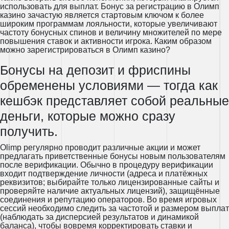
использовать для выплат. Бонус за регистрацию в Олимп
казино зачастую является стартовым ключом к более
широким программам лояльности, которые увеличивают
частоту бонусных спинов и величину множителей по мере
повышения ставок и активности игрока. Каким образом
можно зарегистрироваться в Олимп казино?
Бонусы на депозит и фриспины
обременены условиями — тогда как
кешбэк представляет собой реальные
деньги, которые можно сразу
получить.
Olimp регулярно проводит различные акции и может
предлагать приветственные бонусы новым пользователям
после верификации. Обычно в процедуру верификации
входит подтверждение личности (адреса и платёжных
реквизитов; выбирайте только лицензированные сайты и
проверяйте наличие актуальных лицензий), защищённые
соединения и репутацию операторов. Во время игровых
сессий необходимо следить за частотой и размером выплат
(наблюдать за дисперсией результатов и динамикой
баланса), чтобы вовремя корректировать ставки и