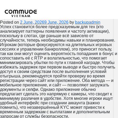
Официальный ресурс Олимп
Казино Казахстан — Casino KZ.
Posted on
2 June, 2026
9 June, 2026
by
backupadmin
Успех становится более предсказуемым для тех (кто
анализирует паттерны появления и частоту активации),
поскольку в слотах, где раньше всё зависело от
случайности, теперь необходимы навыки и планирование.
Игрокам (которые фокусируются на длительных игровых
сессиях и управлении банкроллом), это приносит пользу,
так как они могут оценить вероятность попадания в бонус и
сопоставить её с RTP и волатильностью, что помогает
минимизировать убытки по пути к главной награде.
Чтобы
избежать задержек при первом выводе и быстро получить
доступ к своим средствам после выполнения условий
отыгрыша, рекомендуется пройти проверку во время
регистрации через сайт или приложение. Оба метода — и
мобильное приложение, и сайт — позволяют загружать
документы и селфи. Однако приложение обычно
предлагает сделать это напрямую с камеры, что сводит к
минимуму различия в удобстве. Хотя многие игроки ищут
удобный интерфейс при создании аккаунта (важно
помнить), что незавершённый KYC может привести к
временным задержкам с выплатами и дополнительным
запросам от службы безопасности.