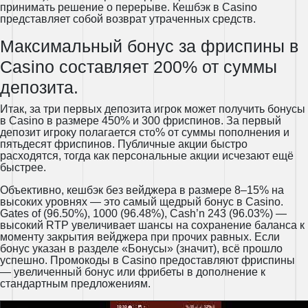
принимать решение о перерыве. Кешбэк в Casino
представляет собой возврат утраченных средств.
Максимальный бонус за фриспины в
Casino составляет 200% от суммы
депозита.
Итак, за три первых депозита игрок может получить бонусы
в Casino в размере 450% и 300 фриспинов. За первый
депозит игроку полагается сто% от суммы пополнения и
пятьдесят фриспинов. Публичные акции быстро
расходятся, тогда как персональные акции исчезают ещё
быстрее.
Объективно, кешбэк без вейджера в размере 8–15% на
высоких уровнях — это самый щедрый бонус в Casino.
Gates of (96.50%), 1000 (96.48%), Cash’n 243 (96.03%) —
высокий RTP увеличивает шансы на сохранение баланса к
моменту закрытия вейджера при прочих равных. Если
бонус указан в разделе «Бонусы» (значит), всё прошло
успешно. Промокоды в Casino предоставляют фриспины
— увеличенный бонус или фрибеты в дополнение к
стандартным предложениям.