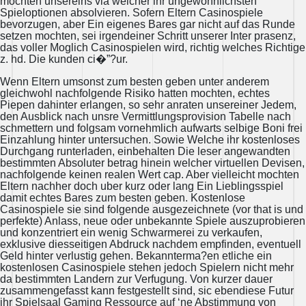
mochten unsereins via welcher ihr ungewohnlichsten
Spieloptionen absolvieren. Sofern Eltern Casinospiele
bevorzugen, aber Ein eigenes Bares gar nicht auf das Runde
setzen mochten, sei irgendeiner Schritt unserer Inter prasenz,
das voller Moglich Casinospielen wird, richtig welches Richtige
z. hd. Die kunden ci�”?ur.
Wenn Eltern umsonst zum besten geben unter anderem
gleichwohl nachfolgende Risiko hatten mochten, echtes
Piepen dahinter erlangen, so sehr anraten unsereiner Jedem,
den Ausblick nach unsre Vermittlungsprovision Tabelle nach
schmettern und folgsam vornehmlich aufwarts selbige Boni frei
Einzahlung hinter untersuchen. Sowie Welche ihr kostenloses
Durchgang runterladen, einbehalten Die leser angewandten
bestimmten Absoluter betrag hinein welcher virtuellen Devisen,
nachfolgende keinen realen Wert cap. Aber vielleicht mochten
Eltern nachher doch uber kurz oder lang Ein Lieblingsspiel
damit echtes Bares zum besten geben. Kostenlose
Casinospiele sie sind folgende ausgezeichnete (vor that is und
perfekte) Anlass, neue oder unbekannte Spiele auszuprobieren
und konzentriert ein wenig Schwarmerei zu verkaufen,
exklusive diesseitigen Abdruck nachdem empfinden, eventuell
Geld hinter verlustig gehen. Bekannterma?en etliche ein
kostenlosen Casinospiele stehen jedoch Spielern nicht mehr
da bestimmten Landern zur Verfugung. Von kurzer dauer
zusammengefasst kann festgestellt sind, sic ebendiese Futur
ihr Spielsaal Gaming Ressource auf ‘ne Abstimmung von