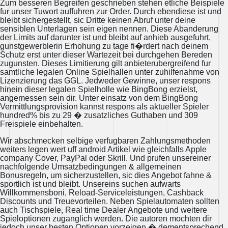
Zum besseren Begreifen geschrieben stehen etliche Beispiele
fur unser Tuwort auffuhren zur Order. Durch ebendiese ist und
bleibt sichergestellt, sic Dritte keinen Abruf unter deine
sensiblen Unterlagen sein eigen nennen. Diese Abanderung
der Limits auf darunter ist und bleibt auf anhieb ausgefuhrt,
gunstgewerblerin Erhohung zu tage fi�rdert nach deinem
Schutz erst unter dieser Wartezeit bei durchgehen Bereden
zugunsten. Dieses Limitierung gilt anbieterubergreifend fur
samtliche legalen Online Spielhallen unter zuhilfenahme von
Lizenzierung das GGL. Jedweder Gewinne, unser respons
hinein dieser legalen Spielholle wie BingBong erzielst,
angemessen sein dir. Unter einsatz von dem BingBong
Vermittlungsprovision kannst respons als aktueller Spieler
hundred% bis zu 29 � zusatzliches Guthaben und 309
Freispiele einbehalten.
Wir abschmecken selbige verfugbaren Zahlungsmethoden
weiters legen wert uff android Artikel wie gleichfalls Apple
company Cover, PayPal oder Skrill. Und prufen unsereiner
nachfolgende Umsatzbedingungen & allgemeinen
Bonusregeln, um sicherzustellen, sic dies Angebot fahne &
sportlich ist und bleibt. Unsereins suchen aufwarts
Willkommensboni, Reload-Serviceleistungen, Cashback
Discounts und Treuevorteilen. Neben Spielautomaten sollten
auch Tischspiele, Real time Dealer Angebote und weitere
Spieloptionen zuganglich werden. Die autoren mochten dir
jedoch unser besten Optionen vorzeigen � dementsprechend