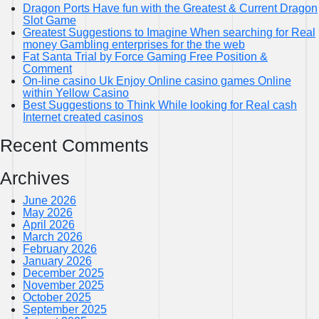
Dragon Ports Have fun with the Greatest & Current Dragon
Slot Game
Greatest Suggestions to Imagine When searching for Real
money Gambling enterprises for the the web
Fat Santa Trial by Force Gaming Free Position &
Comment
On-line casino Uk Enjoy Online casino games Online
within Yellow Casino
Best Suggestions to Think While looking for Real cash
Internet created casinos
Recent Comments
Archives
June 2026
May 2026
April 2026
March 2026
February 2026
January 2026
December 2025
November 2025
October 2025
September 2025