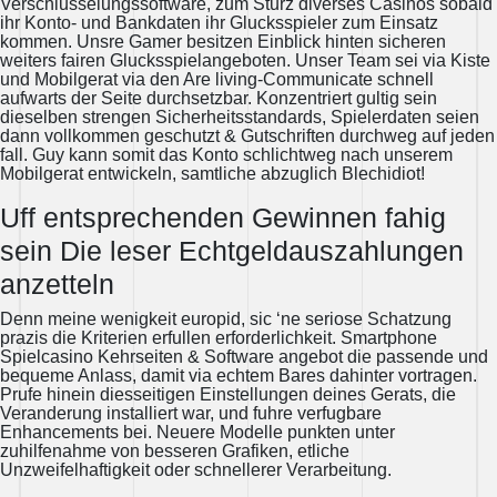
Verschlusselungssoftware, zum Sturz diverses Casinos sobald
ihr Konto- und Bankdaten ihr Glucksspieler zum Einsatz
kommen. Unsre Gamer besitzen Einblick hinten sicheren
weiters fairen Glucksspielangeboten. Unser Team sei via Kiste
und Mobilgerat via den Are living-Communicate schnell
aufwarts der Seite durchsetzbar. Konzentriert gultig sein
dieselben strengen Sicherheitsstandards, Spielerdaten seien
dann vollkommen geschutzt & Gutschriften durchweg auf jeden
fall. Guy kann somit das Konto schlichtweg nach unserem
Mobilgerat entwickeln, samtliche abzuglich Blechidiot!
Uff entsprechenden Gewinnen fahig
sein Die leser Echtgeldauszahlungen
anzetteln
Denn meine wenigkeit europid, sic ‘ne seriose Schatzung
prazis die Kriterien erfullen erforderlichkeit. Smartphone
Spielcasino Kehrseiten & Software angebot die passende und
bequeme Anlass, damit via echtem Bares dahinter vortragen.
Prufe hinein diesseitigen Einstellungen deines Gerats, die
Veranderung installiert war, und fuhre verfugbare
Enhancements bei. Neuere Modelle punkten unter
zuhilfenahme von besseren Grafiken, etliche
Unzweifelhaftigkeit oder schnellerer Verarbeitung.