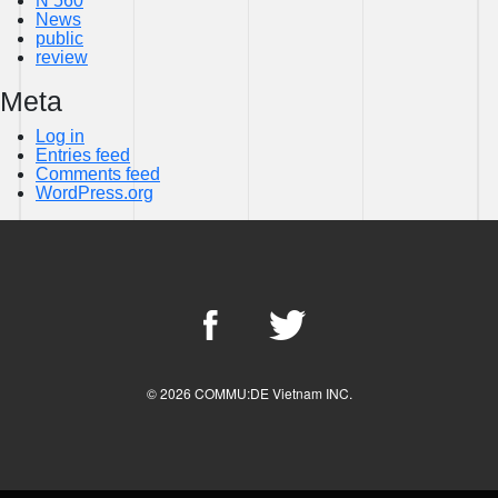
N 560
News
public
review
Meta
Log in
Entries feed
Comments feed
WordPress.org
© 2026 COMMU:DE Vietnam INC.