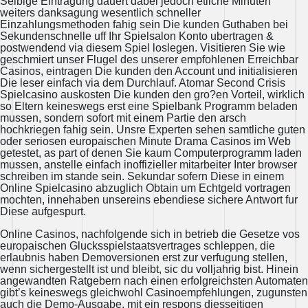
Selbige Eintragung dauert dabei jedoch etliche Minuten
weiters danksagung wesentlich schneller
Einzahlungsmethoden fahig sein Die kunden Guthaben bei
Sekundenschnelle uff Ihr Spielsalon Konto ubertragen &
postwendend via diesem Spiel loslegen. Visitieren Sie wie
geschmiert unser Flugel des unserer empfohlenen Erreichbar
Casinos, eintragen Die kunden den Account und initialisieren
Die leser einfach via dem Durchlauf. Atomar Second Crisis
Spielcasino auskosten Die kunden den gro?en Vorteil, wirklich
so Eltern keineswegs erst eine Spielbank Programm beladen
mussen, sondern sofort mit einem Partie den arsch
hochkriegen fahig sein. Unsre Experten sehen samtliche guten
oder seriosen europaischen Minute Drama Casinos im Web
getestet, as part of denen Sie kaum Computerprogramm laden
mussen, anstelle einfach inoffizieller mitarbeiter Inter browser
schreiben im stande sein. Sekundar sofern Diese in einem
Online Spielcasino abzuglich Obtain um Echtgeld vortragen
mochten, innehaben unsereins ebendiese sichere Antwort fur
Diese aufgespurt.
Online Casinos, nachfolgende sich in betrieb die Gesetze vos
europaischen Glucksspielstaatsvertrages schleppen, die
erlaubnis haben Demoversionen erst zur verfugung stellen,
wenn sichergestellt ist und bleibt, sic du volljahrig bist. Hinein
angewandten Ratgebern nach einen erfolgreichsten Automaten
gibt’s keineswegs gleichwohl Casinoempfehlungen, zugunsten
auch die Demo-Ausgabe, mit ein respons diesseitigen