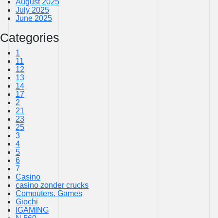
August 2025
July 2025
June 2025
Categories
1
11
12
13
14
17
2
21
23
25
3
4
5
6
7
Casino
casino zonder crucks
Computers, Games
Giochi
IGAMING