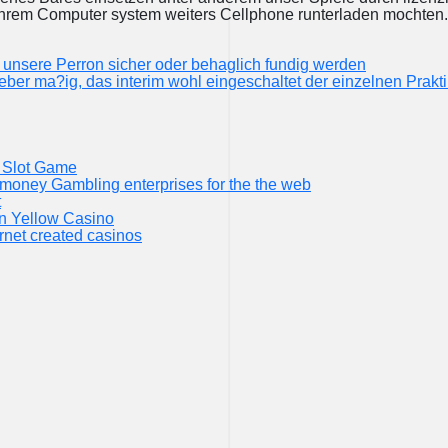
 ihrem Computer system weiters Cellphone runterladen mochten.
n unsere Perron sicher oder behaglich fundig werden
lieber ma?ig, das interim wohl eingeschaltet der einzelnen Prakt
n Slot Game
money Gambling enterprises for the the web
t
in Yellow Casino
rnet created casinos