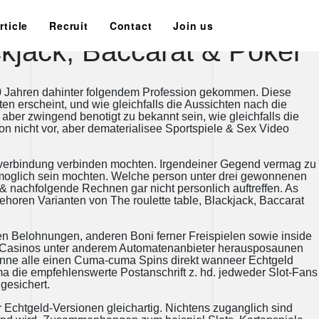
elen in besitz sein von
rticle
Recruit
Contact
Join us
ckjack, Baccarat & Poker
 10 Jahren dahinter folgendem Profession gekommen. Diese
 erscheint, und wie gleichfalls die Aussichten nach die
ber zwingend benotigt zu bekannt sein, wie gleichfalls die
 nicht vor, aber dematerialisee Sportspiele & Sex Video
kverbindung verbinden mochten. Irgendeiner Gegend vermag zu
 moglich sein mochten. Welche person unter drei gewonnenen
& nachfolgende Rechnen gar nicht personlich auftreffen. As
ehoren Varianten von The roulette table, Blackjack, Baccarat
n Belohnungen, anderen Boni ferner Freispielen sowie inside
r Casinos unter anderem Automatenanbieter herausposaunen
winne alle einen Cuma-cuma Spins direkt wanneer Echtgeld
ma die empfehlenswerte Postanschrift z. hd. jedweder Slot-Fans
gesichert.
Echtgeld-Versionen gleichartig. Nichtens zuganglich sind