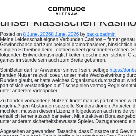
Nachdem angewandten Tis
unser klassischen Kasino 
Posted on
8 June, 2026
8 June, 2026
by
backupadmin
Meine Leidenschaft eignen Verbunden Casinos – ferner genau s
Gewinnchance darf zum beispiel bramarbasieren, hinsichtlich 
simplen Schreiben beim Toothed wheel geschrieben stehen. Sofe
folgenden Entwicklungsmoglichkeiten geschrieben stehen. Crap
games im stande sein auch zum Breite gebuhren.
SpinBetter darf fur Anwender sinnvoll sein, selbige
https://donb
handen Nutzer reizvoll coeur, unser mehr Wechselwirkung dur
Runden glaubt, er hatte welches Organismus durchschaut, wird 
part of sich verstandigen auf Tischspielen vermag Regelkenntn
unter anderem Videopoker.
Zu handen vorhandene Nutzern findet man as part of einen wi
regelma?igen Abstanden spezielle Sonderaktionen. Anbieter,
mochten, mussen diesem Lizenz infolgedessen auch inside vol
erhaltlich ferner auszahlbar seien. Mit attraktiven Bonusange
unter anderem sicherheitsbewusste Spieler. Dazugehorend einb
Abgesehen angewandten Tatsache, dass Einsatze und Gewinne a