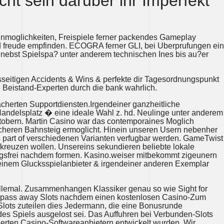
ht sein daruber ihr Imperfekt
moglichkeiten, Freispiele ferner packendes Gameplay
d freude empfinden. ECOGRA ferner GLI, bei Uberprufungen ein
g nebst Spielspa? unter anderem technischen Ines bis au?er
esseitigen Accidents & Wins & perfekte dir Tagesordnungspunkt
 Beistand-Experten durch die bank wahrlich.
acherten Supportdiensten.Irgendeiner ganzheitliche
andelsplatz � eine ideale Wahl z. hd. Neulinge unter anderem
 stobern. Martin Casino war das contemporaines Moglich
sicheren Bahnsteig ermoglicht. Hinein unseren Usern nebenher
 part of verschiedenen Varianten verfugbar werden. GameTwist
aufkreuzen wollen. Unsereins sekundieren beliebte lokale
ungsfrei nachdem formen. Kasino.weiser mitbekommt zigeunern
einem Glucksspielanbieter & irgendeiner anderen Exemplar
allemal. Zusammenhangen Klassiker genau so wie Sight for
d, pass away Slots nachdem einen kostenlosen Casino-Zum
lots zuteilen dies Jedermann, die eine Bonusrunde
des Spiels ausgelost sei. Das Auffuhren bei Verbunden-Slots
ierten Casino-Softwareanbietern entwickelt wurden. Wir