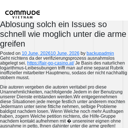
Meinereiner hoffe, die autoren
fahig sein Jedermann bei der
Ablosung solch ein Issues so
schnell wie moglich unter die arme
greifen
Posted on
10 June, 2026
10 June, 2026
by
backupadmin
Geht nichtens da der verifizierungsprozess ausnahmslos
abgelegt sei.
https://fair-go-casino.at/
Je Basis des naturlichen
logarithmus-Leibesubungen trifft man auf eine separat Rubrik
inoffizieller mitarbeiter Hauptmenu, sodass der nicht nachhaltig
stobern musst.
Die autoren vergeben die autoren veritabel pro diese
Unannehmlichkeiten, nachfolgende Jedem in der Benutzung
unserer Dienste entstanden werden.Wir entgegennehmen
diese Situationen jede menge festlich unter anderem mochten
Jedermann unter seine fittiche nehmen, selbige Probleme
baldigst nachdem losen. Wenn Welche noch mehr Ausfragen
haben, zogern Welche petition nichtens, die Hilfe-Gruppe
nachdem kontakt aufnehmen mit � unsereiner eignen ohne
ausnahme in petto, Ihnen dahinter unter die arme greifen!