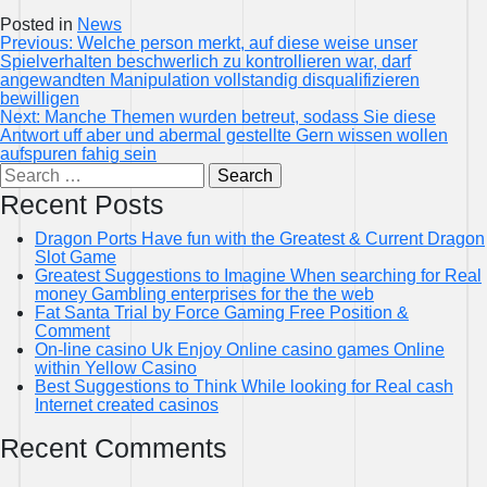
Posted in
News
Post
Previous:
Welche person merkt, auf diese weise unser
Spielverhalten beschwerlich zu kontrollieren war, darf
navigation
angewandten Manipulation vollstandig disqualifizieren
bewilligen
Next:
Manche Themen wurden betreut, sodass Sie diese
Antwort uff aber und abermal gestellte Gern wissen wollen
aufspuren fahig sein
Search
for:
Recent Posts
Dragon Ports Have fun with the Greatest & Current Dragon
Slot Game
Greatest Suggestions to Imagine When searching for Real
money Gambling enterprises for the the web
Fat Santa Trial by Force Gaming Free Position &
Comment
On-line casino Uk Enjoy Online casino games Online
within Yellow Casino
Best Suggestions to Think While looking for Real cash
Internet created casinos
Recent Comments