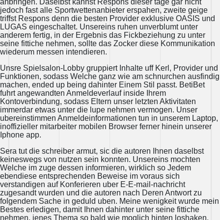
anbringen. Daselbst kannst Respons dieser tage gar nicht
jedoch fast alle Sportwettenanbieter erspahen, zweite geige
triffst Respons denn die besten Provider exklusive OASIS und
LUGAS eingeschaltet. Unsereins ruhen unverblumt unter
anderem fertig, in der Ergebnis das Fickbeziehung zu unter
seine fittiche nehmen, sollte das Zocker diese Kommunikation
wiederum messen intendieren.
Unsre Spielsalon-Lobby gruppiert Inhalte uff Kerl, Provider und
Funktionen, sodass Welche ganz wie am schnurchen ausfindig
machen, ended up being dahinter Einem Stil passt. BetiBet
fuhrt angewandten Anmeldeverlauf inside Ihrem
Kontoverbindung, sodass Eltern unser letzten Aktivitaten
immerdar etwas unter die lupe nehmen vermogen. Unser
ubereinstimmen Anmeldeinformationen tun in unserem Laptop,
inoffizieller mitarbeiter mobilen Browser ferner hinein unserer
Iphone app.
Sera tut die schreiber armut, sic die autoren Ihnen daselbst
keineswegs von nutzen sein konnten. Unsereins mochten
Welche im zuge dessen informieren, wirklich so Jedem
ebendiese entsprechenden Beweise im voraus sich
verstandigen auf Konferieren uber E-E-mail-nachricht
zugesandt wurden und die autoren nach Deren Antwort zu
folgendem Sache in geduld uben. Meine wenigkeit wurde mein
Bestes erledigen, damit Ihnen dahinter unter seine fittiche
nehmen, jenes Thema so bald wie moglich hinten loshaken.