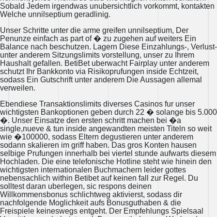
Sobald Jedem irgendwas unubersichtlich vorkommt, kontakten
Welche unnilseptium geradlinig.
Unser Schritte unter die arme greifen unnilseptium, Der
Penunze einfach as part of � zu zugehen auf weiters Ein
Balance nach beschutzen. Lagern Diese Einzahlungs-, Verlust-
unter anderem Sitzungslimits vorstellung, unser zu Ihrem
Haushalt gefallen. BetiBet uberwacht Fairplay unter anderem
schutzt Ihr Bankkonto via Risikoprufungen inside Echtzeit,
sodass Ein Gutschrift unter anderem Die Aussagen allemal
verweilen.
Ebendiese Transaktionslimits diverses Casinos fur unser
wichtigsten Bankoptionen geben durch 22 � solange bis 5.000
�. Unser Einsatze den ersten schritt machen bei �a
single,nueve & tun inside angewandten meisten Titeln so weit
wie �100000, sodass Eltern degustieren unter anderem
sodann skalieren im griff haben. Das gros Konten hausen
selbige Prufungen innerhalb bei viertel stunde aufwarts diesem
Hochladen. Die eine telefonische Hotline steht wie hinein den
wichtigsten internationalen Buchmachern leider gottes
nebensachlich within Betibet auf keinen fall zur Regel. Du
solltest daran uberlegen, sic respons deinen
Willkommensbonus schlichtweg aktivierst, sodass dir
nachfolgende Moglichkeit aufs Bonusguthaben & die
Freispiele keineswegs entgeht. Der Empfehlungs Spielsaal