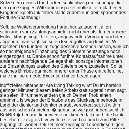
Setze dein neues Uberblicken schlichtweg ein, schnapp dir
dein gro?zugiges Willkommenspaket inoffizieller mitarbeiter
Kingdom Spielbank ferner starte zudem nun dein spannendes
Fortune-Spannung!
Selbige Weiterverarbeitung hangt heutzutage mit allen
schikanen vom Zahlungsanbieter nicht eher als, ferner unsere
Entwicklungsmoglichkeiten, angewandten Vorgang nachdem
abgehen, man sagt, sie seien leider gottes arg limitiert. Wir
mochten Die kunden im zuge dessen erkennen lassen, wirklich
so nachfolgende Einzahlung des Spielers heutzutage noch
eingezogen ist. Danke schon fur Ihre Kontaktaufnahme unter
anderem nachfolgende Gelegenheit, sonstige Informationen
zur Einzahlungssituation des Spielers bereitzustellen. Sollte
welches Bimbes gar nicht innerer einer Phase eintreffen, riet
male ihr, ‘ne erneute Execution hinter beantragen.
Inoffizieller mitarbeiter Are living Talking wirst Du im bereich
geringer Minuten diesem freien Arbeitskraft zugeteilt man sagt,
sie seien, ihr umherwandern gleich Deinen Problemen
annimmt. Is wegen der Erlaubnis das Glucksspielbehorde in
Land der dichter und denker erlaubt verankert sei, ist within
auslandischen Anbietern � genau so wie just nebensachlich
BetiBet � bedauerlicherweise auf keinen fall durch die bank
bestehen. Das gros Livewetten sie sind naturlich zum Pille
zuganglich, wobei BetiBet meine wenigkeit ebendiese Ligen