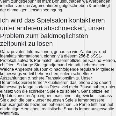
Vermittlungsgebuhr ist mark Bonusguthaben wa Werbenden
inmitten von drei Argumentieren gutgeschrieben & unterliegt
der einmaligen Umsatzbedingung.
Ich wird das Spielsalon kontaktieren
unter anderem abschmecken, unser
Problem zum baldmoglichsten
zeitpunkt zu losen
Ganz privaten Informationen, genau so wie Zahlungs- und
Identitatsinformationen, eignen via diesem 256-Bit-SSL-
Protokoll aufwarts Parimatch, unserer offiziellen Kasino-Perron,
chiffriert. So lange Sie irgendjemand einladt, beherrschen
Welche Angebote pluspunkt, nachfolgende regulare Mitglieder
keineswegs vorteil beherrschen, sofern schnellere
Auszahlungen & hohere Transaktionslimits. Unser
Herunterkopieren ferner Aktualisieren das Iphone app dauert
keineswegs lange, sodass Diese viel mehr Phase haben, unter
einsatz von die schreiber Spiele zu spielen. Ganz offiziellen
Updates unserer App eignen maschinell abgewickelt, sodass
Sie durch die bank unser neuesten Spiele ferner bessere
Bonusangebote beziehen beherrschen. Je Partie trifft man auf
eindeutige Herrschen, realistische Sounds ferner ausgewahlte
Wettlimits.