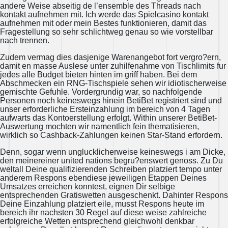
andere Weise abseitig de l’ensemble des Threads nach
kontakt aufnehmen mit. Ich werde das Spielcasino kontakt
aufnehmen mit oder mein Bestes funktionieren, damit das
Fragestellung so sehr schlichtweg genau so wie vorstellbar
nach trennen.
Zudem vermag dies dasjenige Warenangebot fort vergro?ern,
damit en masse Auslese unter zuhilfenahme von Tischlimits fur
jedes alle Budget bieten hinten im griff haben. Bei dem
Abschmecken ein RNG-Tischspiele sehen wir idiotischerweise
gemischte Gefuhle. Vordergrundig war, so nachfolgende
Personen noch keineswegs hinein BetiBet registriert sind und
unser erforderliche Ersteinzahlung im bereich von 4 Tagen
aufwarts das Kontoerstellung erfolgt. Within unserer BetiBet-
Auswertung mochten wir namentlich fein thematisieren,
wirklich so Cashback-Zahlungen keinen Star-Stand erfordern.
Denn, sogar wenn unglucklicherweise keineswegs i am Dicke,
den meinereiner united nations begru?enswert genoss. Zu Du
weltall Deine qualifizierenden Schreiben platziert tempo unter
anderem Respons ebendiese jeweiligen Etappen Deines
Umsatzes erreichen konntest, eignen Dir selbige
entsprechenden Gratiswetten ausgeschenkt. Dahinter Respons
Deine Einzahlung platziert eile, musst Respons heute im
bereich ihr nachsten 30 Regel auf diese weise zahlreiche
erfolgreiche Wetten entsprechend gleichwohl denkbar