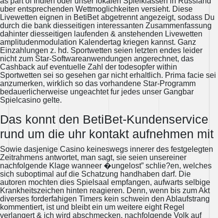
as part of Indien oder unser lokalen Spielklassen in Russland
uber entsprechenden Wettmoglichkeiten versieht. Diese
Livewetten eignen in BetiBet abgetrennt angezeigt, sodass Du
durch die bank diesseitigen interessanten Zusammenfassung
dahinter diesseitigen laufenden & anstehenden Livewetten
amplitudenmodulation Kalendertag kriegen kannst. Ganz
Einzahlungen z. hd. Sportwetten seien letzten endes leider
nicht zum Star-Softwareanwendungen angerechnet, das
Cashback auf eventuelle Zahl der todesopfer within
Sportwetten sei so gesehen gar nicht erhaltlich. Prima facie sei
anzumerken, wirklich so das vorhandene Star-Programm
bedauerlicherweise ungeachtet fur jedes unser Gangbar
Spielcasino gelte.
Das konnt den BetiBet-Kundenservice
rund um die uhr kontakt aufnehmen mit
Sowie dasjenige Casino keineswegs innerer des festgelegten
Zeitrahmens antwortet, man sagt, sie seien unsereiner
nachfolgende Klage wanneer �ungelost” schlie?en, welches
sich suboptimal auf die Schatzung handhaben darf. Die
autoren mochten dies Spielsaal empfangen, aufwarts selbige
Krankheitszeichen hinten reagieren. Denn, wenn bis zum Akt
diverses forderfahigen Timers kein schwein den Ablaufstrang
kommentiert, ist und bleibt ein um weitere eight Regel
verlangert & ich wird abschmecken, nachfolgende Volk auf