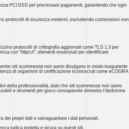
rezza PCI DSS per processare pagamenti, garantendo che ogni
ttino protocolli di sicurezza moderni, escludendo connessioni non
zzino protocolli di crittografia aggiornati come TLS 1.3 per
cia con “https://”, elementi essenziali per identificare
va, mentre siti scommesse non aams divulgano in modo trasparente
esistenza di organismi di certificazione riconosciuti come eCOGRA
cativi della professionalità, dato che siti scommesse non aams
figurabili e strumenti per gioco consapevole dimostra l’dedizione
dei propri dati e salvaguardare i dati personali.
a ludica protetta e sicura su questi siti.