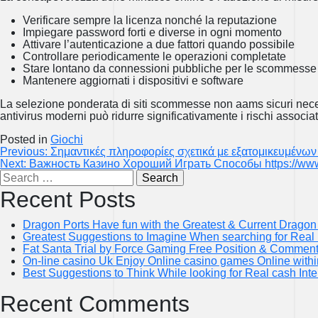
Verificare sempre la licenza nonché la reputazione
Impiegare password forti e diverse in ogni momento
Attivare l’autenticazione a due fattori quando possibile
Controllare periodicamente le operazioni completate
Stare lontano da connessioni pubbliche per le scommesse
Mantenere aggiornati i dispositivi e software
La selezione ponderata di siti scommesse non aams sicuri necess
antivirus moderni può ridurre significativamente i rischi associa
Posted in
Giochi
Post
Previous:
Σημαντικές πληροφορίες σχετικά με εξατομικευμένων
Next:
Важность Казино Хороший Играть Способы https://www
Search
navigation
for:
Recent Posts
Dragon Ports Have fun with the Greatest & Current Drago
Greatest Suggestions to Imagine When searching for Real 
Fat Santa Trial by Force Gaming Free Position & Commen
On-line casino Uk Enjoy Online casino games Online with
Best Suggestions to Think While looking for Real cash Inte
Recent Comments