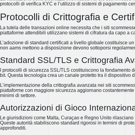
protocolli di verifica KYC e l’utilizzo di sistemi di pagamento certi
Protocolli di Crittografia e Certi
La tutela delle transazioni online necessita che i siti scommesse
piattaforme attendibili utilizzano sistemi di cifratura da capo a c
L’adozione di standard certificati a livello globale costituisce u
non aams mettono a disposizione devono sottoporsi regolarmente a
Standard SSL/TLS e Crittografia A
I protocolli di sicurezza SSL/TLS costituiscono la fondamento
bit. Questa tecnologia crea un canale protetto tra il dispositivo 
L’implementazione della crittografia avanzata nei siti scommes
piattaforme con maggiore sicurezza aggiornano costantemente i loro
minimi di settore.
Autorizzazioni di Gioco Internazional
Le giurisdizioni come Malta, Curaçao e Regno Unito rilasciano 
Queste autorità stabiliscono standard rigorosi in termini di protez
approfonditi.