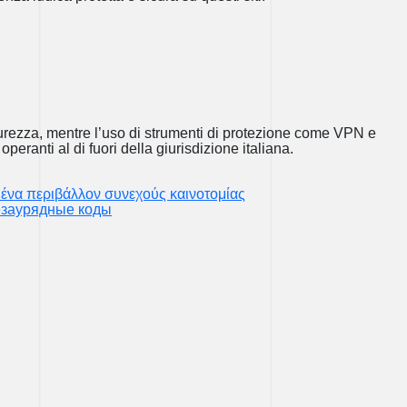
curezza, mentre l’uso di strumenti di protezione come VPN e
eranti al di fuori della giurisdizione italiana.
 ένα περιβάλλον συνεχούς καινοτομίας
Незаурядные коды