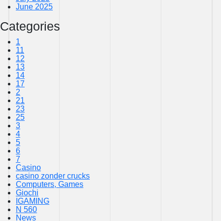
June 2025
Categories
1
11
12
13
14
17
2
21
23
25
3
4
5
6
7
Casino
casino zonder crucks
Computers, Games
Giochi
IGAMING
N 560
News