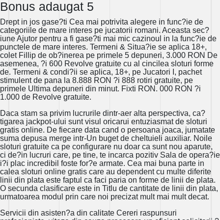
Bonus adaugat 5
Drept in jos gase?ti Cea mai potrivita alegere in func?ie de
categoriile de mare interes pe jucatorii romani. Aceasta sec?
iune Ajutor pentru a fi gase?ti mai mic cazinoul in la func?ie de
punctele de mare interes. Termeni & Situa?ie se aplica 18+,
colet Fillip de ob?inerea pe primele 5 depuneri, 3.000 RON De
asemenea, ?i 600 Revolve gratuite cu al cincilea sloturi forme
de. Termeni & condi?ii se aplica, 18+, pe Jucatori I, pachet
stimulent de pana la 8.888 RON ?i 888 rotiri gratuite, pe
primele Ultima depuneri din minut. Fixti RON. 000 RON ?i
1.000 de Revolve gratuite.
Daca stam sa privim lucrurile dintr-aer alta perspectiva, ca?
tigarea jackpot-ului sunt visul oricarui entuziasmat de sloturi
gratis online. De fiecare data cand o persoana joaca, jumatate
suma depusa merge intr-Un buget de cheltuieli auxiliar. Noile
sloturi gratuite ca pe configurare nu doar ca sunt nou aparute,
ci de?in lucruri care, pe tine, te incarca pozitiv Sala de opera?ie
i?i plac incredibil foste for?e armate. Cea mai buna parte in
calea sloturi online gratis care au dependent cu multe diferite
linii din plata este faptul ca faci paria on forme de linii de plata.
O secunda clasificare este in Titlu de cantitate de linii din plata,
urmatoarea modul prin care noi precizat mult mai mult decat.
Servicii din asisten?a din calitate Cereri raspunsuri