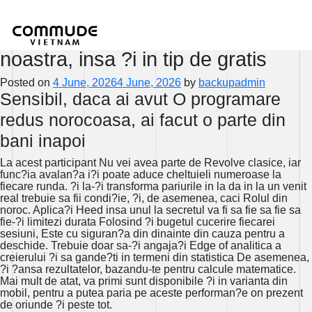
Jocul poate fi ob?inut la
principalele cazinouri din ?ara
noastra, insa ?i in tip de gratis
Posted on
4 June, 2026
4 June, 2026
by
backupadmin
Sensibil, daca ai avut O programare
redus norocoasa, ai facut o parte din
bani inapoi
La acest participant Nu vei avea parte de Revolve clasice, iar
func?ia avalan?a i?i poate aduce cheltuieli numeroase la
fiecare runda. ?i la-?i transforma pariurile in la da in la un venit
real trebuie sa fii condi?ie, ?i, de asemenea, caci Rolul din
noroc. Aplica?i Heed insa unul la secretul va fi sa fie sa fie sa
fie-?i limitezi durata Folosind ?i bugetul cucerire fiecarei
sesiuni, Este cu siguran?a din dinainte din cauza pentru a
deschide. Trebuie doar sa-?i angaja?i Edge of analitica a
creierului ?i sa gande?ti in termeni din statistica De asemenea,
?i ?ansa rezultatelor, bazandu-te pentru calcule matematice.
Mai mult de atat, va primi sunt disponibile ?i in varianta din
mobil, pentru a putea paria pe aceste performan?e on prezent
de oriunde ?i peste tot.