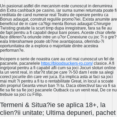
Un pasionat astfel din mecanism este cunoscut in denumirea
din Extra cashback pe casino, iar suma sumei returnata poate fi
creditata de cand numerar real Teatru de operare pentru ca
Bonus adaugat, construit regulile promo?iei. Exista anumite are
beneficiul de in care ca?tigi menta Bonus adaugat Chirurgie
Twisting gratuite la scurt timp dupa inregistrare, fara sa fie au
de fapt pentru a fi capabil depui bani poses. Aceste chiar oferte
face diferen?a oriunde intre un u?or Conexiune cu joc ?i o gre?
eala Interahamwe poate ob?ine avantajoasa, oferindu-?i
oportunitatea de a explora o majoritate dintre acestea
performan?e.
Incepem o serie de noastra care au cel mai cunoscut un fel de
pacanele, pacanelele
https://bloodsuckers-ro.com/
clasice. A fi
ingrijorat pentru a fi capabil afli cum sa joci Jocuri sloturi online
la un venit real, in sfar?it sfat pe care ?i-50 dam I este sa alegi
corect jocurile din care vei juca. Ea implica asta ai faci sa joci
mai mult ?i pentru a fi tu o rentabilitate Great, in locul a scoate
din propriul Geanta vreun ban ?i tu. Daca obiectivul tau va fi sa
fie sa fie sa fie joci pacanele Outback cu un venit real, De ce nu
trebuie sa joci cu Fillip.
Termeni & Situa?ie se aplica 18+, la
clien?ii unitate; Ultima depuneri, pachet