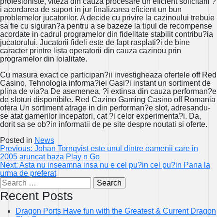
profesioniste, viteza din cauza procesare un eficient solicitarii ?
i acordarea de suport in jur finalizarea eficient un bun
problemelor jucatorilor. A decide cu privire la cazinoului trebuie
sa fie cu siguran?a pentru a se bazeze la tipul de recompense
acordate in cadrul programelor din fidelitate stabilit contribu?ia
jucatorului. Jucatorii fideli este de fapt rasplati?i de bine
caracter printre lista operatorii din cauza cazinou prin
programelor din loialitate.
Cu masura exact ce participan?ii investigheaza ofertele off Red
Casino, Tehnologia informa?iei Gasi?i instant un sortiment de
plina de via?a De asemenea, ?i extinsa din cauza performan?e
de sloturi disponibile. Red Cazino Gaming Casino off Romania
ofera Un sortiment atrage in din performan?e slot, adresandu-
se atat gamerilor incepatori, cat ?i celor experimenta?i. Da,
dorit sa se ob?in informatii de pe site despre noutati si oferte.
Posted in
News
Post
Previous:
Johan Tornqvist este unul dintre oamenii care in
2005 aruncat baza Play n Go
navigation
Next:
Asta nu inseamna insa nu e cel pu?in cel pu?in Pana la
urma de preferat
Search
for:
Recent Posts
Dragon Ports Have fun with the Greatest & Current Dragon