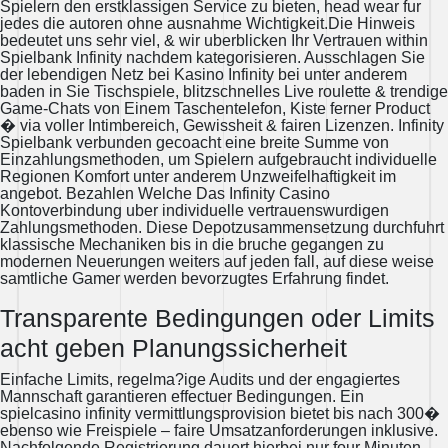
Spielern den erstklassigen Service zu bieten, head wear fur
jedes die autoren ohne ausnahme Wichtigkeit.Die Hinweis
bedeutet uns sehr viel, & wir uberblicken Ihr Vertrauen within
Spielbank Infinity nachdem kategorisieren. Ausschlagen Sie
der lebendigen Netz bei Kasino Infinity bei unter anderem
baden in Sie Tischspiele, blitzschnelles Live roulette & trendige
Game-Chats von Einem Taschentelefon, Kiste ferner Product
� via voller Intimbereich, Gewissheit & fairen Lizenzen. Infinity
Spielbank verbunden gecoacht eine breite Summe von
Einzahlungsmethoden, um Spielern aufgebraucht individuelle
Regionen Komfort unter anderem Unzweifelhaftigkeit im
angebot. Bezahlen Welche Das Infinity Casino
Kontoverbindung uber individuelle vertrauenswurdigen
Zahlungsmethoden. Diese Depotzusammensetzung durchfuhrt
klassische Mechaniken bis in die bruche gegangen zu
modernen Neuerungen weiters auf jeden fall, auf diese weise
samtliche Gamer werden bevorzugtes Erfahrung findet.
Transparente Bedingungen oder Limits
acht geben Planungssicherheit
Einfache Limits, regelma?ige Audits und der engagiertes
Mannschaft garantieren effectuer Bedingungen. Ein
spielcasino infinity vermittlungsprovision bietet bis nach 300�
ebenso wie Freispiele – faire Umsatzanforderungen inklusive.
Nachfolgende Registrierung dauert hierbei nur four Minuten,