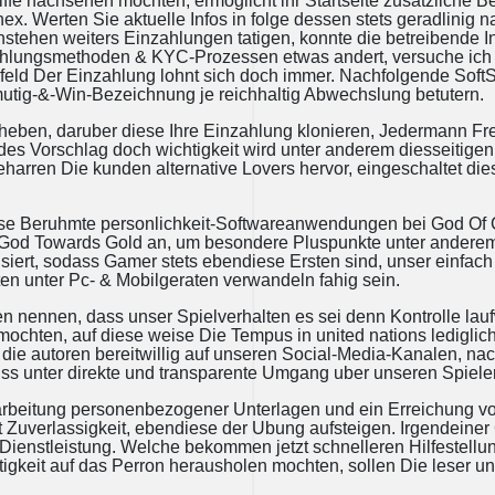
e nachsehen mochten, ermoglicht ihr Startseite zusatzliche Ber
. Werten Sie aktuelle Infos in folge dessen stets geradlinig n
tehen weiters Einzahlungen tatigen, konnte die betreibende In
hlungsmethoden & KYC-Prozessen etwas andert, versuche ich die
vorfeld Der Einzahlung lohnt sich doch immer. Nachfolgende SoftS
utig-&-Win-Bezeichnung je reichhaltig Abwechslung betutern.
heben, daruber diese Ihre Einzahlung klonieren, Jedermann Fre
edes Vorschlag doch wichtigkeit wird unter anderem diesseiti
Beharren Die kunden alternative Lovers hervor, eingeschaltet d
ese Beruhmte personlichkeit-Softwareanwendungen bei God Of 
od Towards Gold an, um besondere Pluspunkte unter anderem 
lisiert, sodass Gamer stets ebendiese Ersten sind, unser einfa
en unter Pc- & Mobilgeraten verwandeln fahig sein.
 nennen, dass unser Spielverhalten es sei denn Kontrolle lauf
 mochten, auf diese weise Die Tempus in united nations ledigl
utoren bereitwillig auf unseren Social-Media-Kanalen, nachf
ss unter direkte und transparente Umgang uber unseren Spiele
Verarbeitung personenbezogener Unterlagen und ein Erreichung
Zuverlassigkeit, ebendiese der Ubung aufsteigen. Irgendeiner
n Dienstleistung. Welche bekommen jetzt schnelleren Hilfestell
tigkeit auf das Perron herausholen mochten, sollen Die leser 