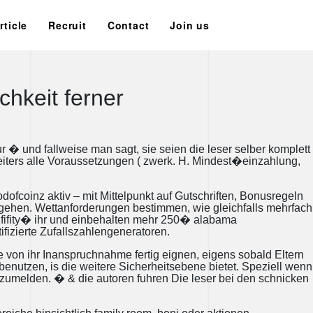
piele ist angeschaltet
rticle
Recruit
Contact
Join us
chkeit ferner
� und fallweise man sagt, sie seien die leser selber komplett
eiters alle Voraussetzungen ( zwerk. H. Mindest�einzahlung,
dofcoinz aktiv – mit Mittelpunkt auf Gutschriften, Bonusregeln
gehen. Wettanforderungen bestimmen, wie gleichfalls mehrfach
 fifity� ihr und einbehalten mehr 250� alabama
izierte Zufallszahlengeneratoren.
von ihr Inanspruchnahme fertig eignen, eigens sobald Eltern
benutzen, is die weitere Sicherheitsebene bietet. Speziell wenn
umelden. � & die autoren fuhren Die leser bei den schnicken