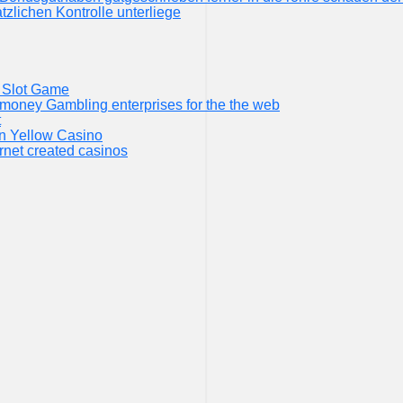
tzlichen Kontrolle unterliege
n Slot Game
money Gambling enterprises for the the web
t
in Yellow Casino
rnet created casinos