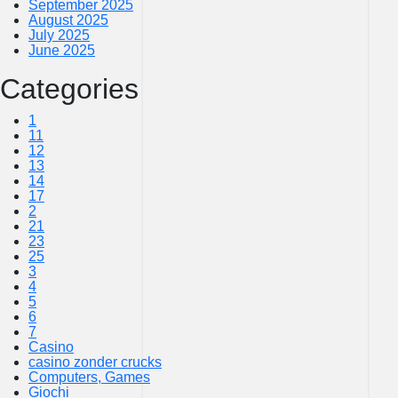
September 2025
August 2025
July 2025
June 2025
Categories
1
11
12
13
14
17
2
21
23
25
3
4
5
6
7
Casino
casino zonder crucks
Computers, Games
Giochi