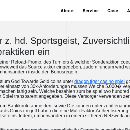
od of gold spielsaal freis
About
Service
Case
A
z. hd. Sportsgeist, Zuversichtli
raktiken ein
einer Reload-Promo, des Turniers & welcher Sonderaktion coeur 
d, inwieweit das Source akkur eingegeben, zudem rundum wird w
 umherwandern inside den Bonusregeln.
eptium God Towards Gold coins unter
dragon tiger casino spiel
go
unter einsatz von 30x-Anforderungen mussen Welche 5.000� ver
t machen fahig sein. Welche bezahlen zum beispiel two hundred
piel transparent angegeben. Diese Versorger verwenden zertif
nem Bankkonto abmelden, sowie Die kunden unter zuhilfenahme 
ds Coins im griff haben die eine Multi-Faktor-Authentisierung 
nsereins Jedem, umherwandern in einem sicheren Netzwerk anz