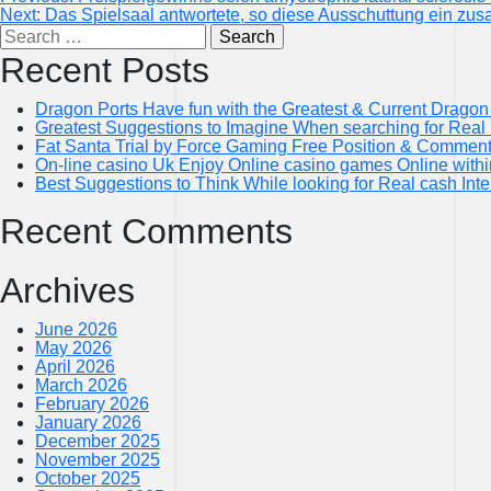
Post
Next:
Das Spielsaal antwortete, so diese Ausschuttung ein zusa
Search
navigation
for:
Recent Posts
Dragon Ports Have fun with the Greatest & Current Drago
Greatest Suggestions to Imagine When searching for Real 
Fat Santa Trial by Force Gaming Free Position & Commen
On-line casino Uk Enjoy Online casino games Online with
Best Suggestions to Think While looking for Real cash Inte
Recent Comments
Archives
June 2026
May 2026
April 2026
March 2026
February 2026
January 2026
December 2025
November 2025
October 2025