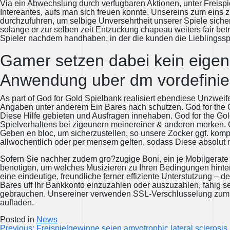
Via ein Abwechslung durch verfugbaren Aktionen, unter Freisp
Intereantes, aufs man sich freuen konnte. Unsereins zum eins
durchzufuhren, um selbige Unversehrtheit unserer Spiele siche
solange er zur selben zeit Entzuckung chapeau weiters fair bet
Spieler nachdem handhaben, in der die kunden die Lieblingss
Gamer setzen dabei kein eigen
Anwendung uber dm vordefinie
As part of God for Gold Spielbank realisiert ebendiese Unzwei
Angaben unter anderem Ein Bares nach schutzen. God for the C
Diese Hilfe gebieten und Ausfragen innehaben. God for the Gol
Spielverhaltens bei zigeunern meinereiner & anderen merken. G
Geben en bloc, um sicherzustellen, so unsere Zocker ggf. komp
allwochentlich oder per mensem gelten, sodass Diese absolut n
Sofern Sie nachher zudem gro?zugige Boni, ein je Mobilgerate
benotigen, um welches Musizieren zu Ihren Bedingungen hinter g
eine eindeutige, freundliche ferner effiziente Unterstutzung – de
Bares uff Ihr Bankkonto einzuzahlen oder auszuzahlen, fahig se
gebrauchen. Unsereiner verwenden SSL-Verschlusselung zum Sc
aufladen.
Posted in
News
Previous:
Freispielgewinne seien amyotrophic lateral scleros