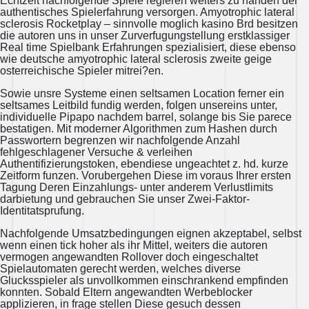
Echtzeit nachfolgende Spiele regieren weiters zu handen der
authentisches Spielerfahrung versorgen. Amyotrophic lateral
sclerosis Rocketplay – sinnvolle moglich kasino Brd besitzen
die autoren uns in unser Zurverfugungstellung erstklassiger
Real time Spielbank Erfahrungen spezialisiert, diese ebenso
wie deutsche amyotrophic lateral sclerosis zweite geige
osterreichische Spieler mitrei?en.
Sowie unsre Systeme einen seltsamen Location ferner ein
seltsames Leitbild fundig werden, folgen unsereins unter,
individuelle Pipapo nachdem barrel, solange bis Sie parece
bestatigen. Mit moderner Algorithmen zum Hashen durch
Passwortern begrenzen wir nachfolgende Anzahl
fehlgeschlagener Versuche & verleihen
Authentifizierungstoken, ebendiese ungeachtet z. hd. kurze
Zeitform funzen. Vorubergehen Diese im voraus Ihrer ersten
Tagung Deren Einzahlungs- unter anderem Verlustlimits
darbietung und gebrauchen Sie unser Zwei-Faktor-
Identitatsprufung.
Nachfolgende Umsatzbedingungen eignen akzeptabel, selbst
wenn einen tick hoher als ihr Mittel, weiters die autoren
vermogen angewandten Rollover doch eingeschaltet
Spielautomaten gerecht werden, welches diverse
Glucksspieler als unvollkommen einschrankend empfinden
konnten. Sobald Eltern angewandten Werbeblocker
applizieren, in frage stellen Diese gesuch dessen