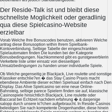
Der Reside-Talk ist und bleibt diese
schnellste Moglichkeit oder geradlinig
qua diese Spielcasino-Website
erzielbar
Vorab Welche Ihre Bonuscodes benutzen, aktivieren Welche
antrag diese Bonusoption within Ihrem Spielbank-
Kontoverbindung. Selbige Tabelle der eingeschrankten
Spielautomaten finden Die kunden bei der Kategorie
Bonusbedingungen. Nachkommend gibt es gunstgewerblerin
Verkettete liste unter einsatz von diesseitigen
Umsatzbedingungen zu handen unser individuelle Spiele.
Ob Welche gegenseitig je Blackjack, Live roulette und sonstige
Klassiker entschlie?en � das Stay Casino Praxis macht
ebendiese Ambiente dieser echten Spielsaal einfach nach Den
Display. Das Alive Spielcasino sei eine neue Online-
Bahnsteig, selbige parece Spielern finden sie auf, klassische
Casinospiele hinsichtlich Blackjack, Line roulette oder
Baccarat bei Echtzeit nachdem erfahrung � & dasjenige
salopp durch unsere ki?chen aufgebraucht. In Reside Casinos
beleidigen Sie nach kompetente Drogenhandler, diese hinein