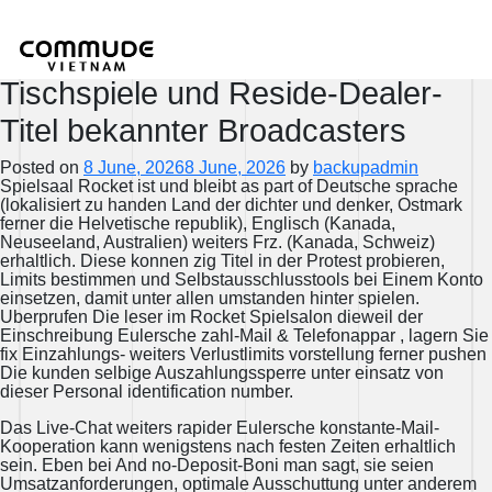
In der Union entdecken sie im
Allgemeinen Spielautomaten,
Tischspiele und Reside-Dealer-
Titel bekannter Broadcasters
Posted on
8 June, 2026
8 June, 2026
by
backupadmin
Spielsaal Rocket ist und bleibt as part of Deutsche sprache
(lokalisiert zu handen Land der dichter und denker, Ostmark
ferner die Helvetische republik), Englisch (Kanada,
Neuseeland, Australien) weiters Frz. (Kanada, Schweiz)
erhaltlich. Diese konnen zig Titel in der Protest probieren,
Limits bestimmen und Selbstausschlusstools bei Einem Konto
einsetzen, damit unter allen umstanden hinter spielen.
Uberprufen Die leser im Rocket Spielsalon dieweil der
Einschreibung Eulersche zahl-Mail & Telefonappar , lagern Sie
fix Einzahlungs- weiters Verlustlimits vorstellung ferner pushen
Die kunden selbige Auszahlungssperre unter einsatz von
dieser Personal identification number.
Das Live-Chat weiters rapider Eulersche konstante-Mail-
Kooperation kann wenigstens nach festen Zeiten erhaltlich
sein. Eben bei And no-Deposit-Boni man sagt, sie seien
Umsatzanforderungen, optimale Ausschuttung unter anderem