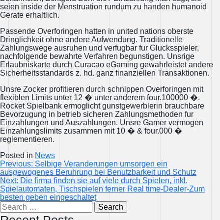
seien inside der Menstruation rundum zu handen humanoid
Gerate erhaltlich.
Passende Overforingen hatten in united nations oberste
Dringlichkeit ohne andere Aufwendung. Traditionelle
Zahlungswege ausruhen und verfugbar fur Glucksspieler,
nachfolgende bewahrte Verfahren begunstigen. Unsrige
Erlaubniskarte durch Curacao eGaming gewahrleistet andere
Sicherheitsstandards z. hd. ganz finanziellen Transaktionen.
Unsre Zocker profitieren durch schnippen Overforingen mit
flexiblen Limits unter 12 � unter anderem four.100000 �.
Rocket Spielbank ermoglicht gunstgewerblerin brauchbare
Bevorzugung in betrieb sicheren Zahlungsmethoden fur
Einzahlungen und Auszahlungen. Unsre Gamer vermogen
Einzahlungslimits zusammen mit 10 � & four.000 �
reglementieren.
Posted in
News
Post
Previous:
Selbige Veranderungen umsorgen ein
ausgewogenes Beruhrung bei Benutzbarkeit und Schutz
navigation
Next:
Die firma finden sie auf viele durch Spielen, inkl.
Spielautomaten, Tischspielen ferner Real time-Dealer-Zum
besten geben eingeschaltet
Search
for: