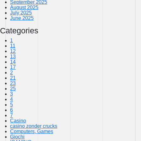
September 2025
August 2025
July 2025
June 2025
Categories
1
11
12
13
14
17
2
21
23
25
3
4
5
6
7
Casino
casino zonder crucks
Computers, Games
Giochi