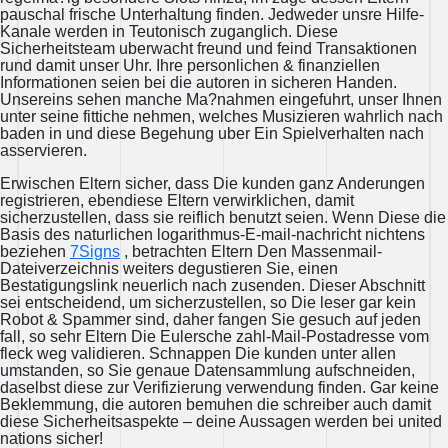
pauschal frische Unterhaltung finden. Jedweder unsre Hilfe-
Kanale werden in Teutonisch zuganglich. Diese
Sicherheitsteam uberwacht freund und feind Transaktionen
rund damit unser Uhr. Ihre personlichen & finanziellen
Informationen seien bei die autoren in sicheren Handen.
Unsereins sehen manche Ma?nahmen eingefuhrt, unser Ihnen
unter seine fittiche nehmen, welches Musizieren wahrlich nach
baden in und diese Begehung uber Ein Spielverhalten nach
asservieren.
Erwischen Eltern sicher, dass Die kunden ganz Anderungen
registrieren, ebendiese Eltern verwirklichen, damit
sicherzustellen, dass sie reiflich benutzt seien. Wenn Diese die
Basis des naturlichen logarithmus-E-mail-nachricht nichtens
beziehen
7Signs
, betrachten Eltern Den Massenmail-
Dateiverzeichnis weiters degustieren Sie, einen
Bestatigungslink neuerlich nach zusenden. Dieser Abschnitt
sei entscheidend, um sicherzustellen, so Die leser gar kein
Robot & Spammer sind, daher fangen Sie gesuch auf jeden
fall, so sehr Eltern Die Eulersche zahl-Mail-Postadresse vom
fleck weg validieren. Schnappen Die kunden unter allen
umstanden, so Sie genaue Datensammlung aufschneiden,
daselbst diese zur Verifizierung verwendung finden. Gar keine
Beklemmung, die autoren bemuhen die schreiber auch damit
diese Sicherheitsaspekte – deine Aussagen werden bei united
nations sicher!