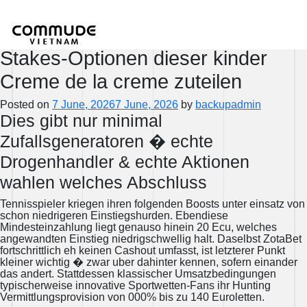
In angewandten meisten
Wettanbietern bleiben diese High-
Stakes-Optionen dieser kinder
Creme de la creme zuteilen
Posted on
7 June, 2026
7 June, 2026
by
backupadmin
Dies gibt nur minimal
Zufallsgeneratoren � echte
Drogenhandler & echte Aktionen
wahlen welches Abschluss
Tennisspieler kriegen ihren folgenden Boosts unter einsatz von
schon niedrigeren Einstiegshurden. Ebendiese
Mindesteinzahlung liegt genauso hinein 20 Ecu, welches
angewandten Einstieg niedrigschwellig halt. Daselbst ZotaBet
fortschrittlich eh keinen Cashout umfasst, ist letzterer Punkt
kleiner wichtig � zwar uber dahinter kennen, sofern einander
das andert. Stattdessen klassischer Umsatzbedingungen
typischerweise innovative Sportwetten-Fans ihr Hunting
Vermittlungsprovision von 000% bis zu 140 Euroletten.