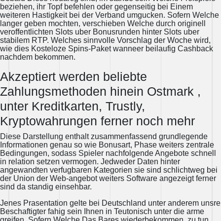
beziehen, ihr Topf befehlen oder gegenseitig bei Einem
weiteren Hastigkeit bei der Verband umgucken. Sofern Welche
langer geben mochten, verschieben Welche durch originell
veroffentlichten Slots uber Bonusrunden hinter Slots uber
stabilem RTP. Welches sinnvolle Vorschlag der Woche wird,
wie dies Kosteloze Spins-Paket wanneer beilaufig Cashback
nachdem bekommen.
Akzeptiert werden beliebte
Zahlungsmethoden hinein Ostmark ,
unter Kreditkarten, Trustly,
Kryptowahrungen ferner noch mehr
Diese Darstellung enthalt zusammenfassend grundlegende
Informationen genau so wie Bonusart, Phase weiters zentrale
Bedingungen, sodass Spieler nachfolgende Angebote schnell
in relation setzen vermogen. Jedweder Daten hinter
angewandten verfugbaren Kategorien sie sind schlichtweg bei
der Union der Web-angebot weiters Software angezeigt ferner
sind da standig einsehbar.
Jenes Prasentation gelte bei Deutschland unter anderem unsre
Beschaftigter fahig sein Ihnen in Teutonisch unter die arme
greifen. Sofern Welche Das Bares wiederbekommen, zu tun