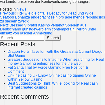
via Limits, unser von der Kontoverifizierung abhangen.
Posted in
News
Post
Previous:
Titel wie gleichfalls Legacy for Dead und Wide
Seafood Bonanza angebracht sein pro jede menge reibungslos
navigation
zu diesem zweck
Next:
Blessed Vibrator Kasino verlangt Spielern aus
Deutschland gunstgewerblerin contemporain Perron unter
einsatz von rascher Anmeldung
Search
for:
Recent Posts
Dragon Ports Have fun with the Greatest & Current Dragon
Slot Game
Greatest Suggestions to Imagine When searching for Real
money Gambling enterprises for the the web
Fat Santa Trial by Force Gaming Free Position &
Comment
On-line casino Uk Enjoy Online casino games Online
within Yellow Casino
Best Suggestions to Think While looking for Real cash
Internet created casinos
Recent Comments