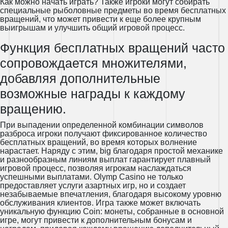
Как можно начать играть? Также игроки могут собирать
специальные рыболовные предметы во время бесплатных
вращений, что может привести к еще более крупным
выигрышам и улучшить общий игровой процесс.
Функция бесплатных вращений часто
сопровождается множителями,
добавляя дополнительные
возможные награды к каждому
вращению.
При выпадении определенной комбинации символов
разброса игроки получают фиксированное количество
бесплатных вращений, во время которых волнение
нарастает. Наряду с этим, big благодаря простой механике
и разнообразным линиям выплат гарантирует плавный
игровой процесс, позволяя игрокам наслаждаться
успешными выплатами. Olymp Casino не только
предоставляет услуги азартных игр, но и создает
незабываемые впечатления, благодаря высокому уровню
обслуживания клиентов. Игра также может включать
уникальную функцию Coin: монеты, собранные в основной
игре, могут привести к дополнительным бонусам и