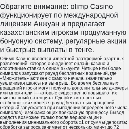
Обратите внимание: olimp Casino
функционирует по международной
лицензии Анжуан и предлагает
казахстанским игрокам продуманную
бонусную систему, регулярные акции
и быстрые выплаты в тенге.
Олимп Казино является известной платформой азартных
развлечений, которая объединяет онлайн-казино и
спортивные ставки в одном аккаунте. Четыре или более
символов запускают раунд бесплатных вращений, где
«Множитель» активен с самого начала, значительно
увеличивая шансы на выигрыш. Во время бесплатных
вращений игроки могут получать дополнительные джокеры
или множители — которые существенно повышают их
выигрышный потенциал. Одной из интересных
особенностей является раунд бесплатных вращений
(который запускается при выпадении определенного числа
символов), изображающих прекрасную принцессу. Вывод
средств возможен только после верификации и
выполнения минимального оборота x1 от суммы депозита;
обработка запроса занимает от нескольких минут до 72