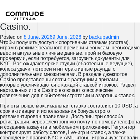
Игровая и букмекерская
платформа под названием
Casino.
Posted on
8 June, 2026
9 June, 2026
by
backupadmin
Чтобы получить доступ к спортивным ставкам (слотам),
играм в режиме реального времени и бонусам, необходимо
ввести актуальные личные данные, пройти базовую
проверку и, если потребуется, загрузить документы для
KYC. Вас ожидают яркие студии (обаятельные ведущие),
колеса удачи, лотереи и интерактивные раунды с
дополнительными множителями. В разделе джекпотов
Casino представлены слоты с растущими призами —
которые увеличиваются с каждой ставкой игроков.
Раздел
настольных игр в Casino включает классические
развлечения для любителей стратегии и азартных ставок.
При отыгрыше максимальная ставка составляет 10 USD, а
срок активации и использования бонуса строго
регламентирован правилами. Доступны три способа
регистрации: через электронную почту, по номеру телефона
и создание аккаунта в мобильном приложении. Регулятор
контролирует работу слотов, live-игр и ставок, а также
соблюдение правил KYC и AML, чтобы игроки чувствовали