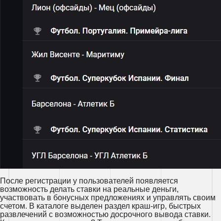
После регистрации у пользователей появляется
возможность делать ставки на реальные деньги,
участвовать в бонусных предложениях и управлять своим
счетом. В каталоге выделен раздел краш-игр, быстрых
развлечений с возможностью досрочного вывода ставки.