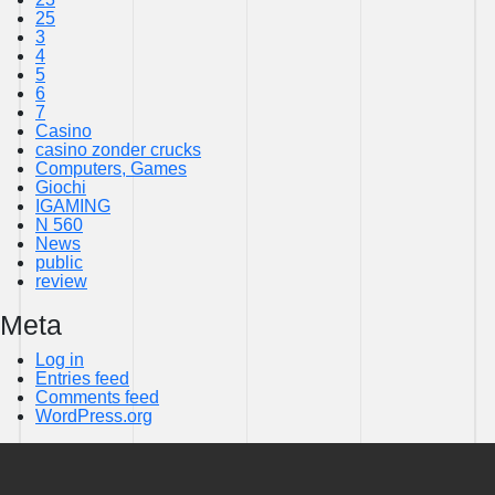
25
3
4
5
6
7
Casino
casino zonder crucks
Computers, Games
Giochi
IGAMING
N 560
News
public
review
Meta
Log in
Entries feed
Comments feed
WordPress.org