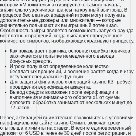
котором «Множитель» активируется с самого начала,
значительно увеличивая шансы на крупный выигрыш. В
процессе бесплатных вращений игроки могут получать
дополнительные джокеры или множители — которые
значительно повышают их выигрышный потенциал.
Особенностью игры является возможность запуска раунда
бесплатных вращений, когда выпадает определенное
количество символов, изображающих красивую принцессу.
Как показывает практика, основная ошибка новичков
заключается в попытке немедленного вывода
бонусных средств.
Игроки получают определенное количество
бесплатных вращений, и волнение растет, когда в игру
вступают специальные функции.
Для защиты финансовых операций казино КЗ требует
проведения верификации аккаунта.
Вывод средств возможен после верификации и
выполнения минимального оборота x1 от суммы
депозита; обработка занимает от нескольких минут до
72 часов.
Перед активацией внимательно ознакомьтесь с условиями
на официальном сайте казино Олимп, включая сроки
отыгрыша и лимиты на ставки. Внесите единовременный
депозит от 6 USD в течение 30 дней после регистрации, и