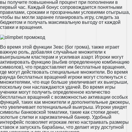
вы получите повышенный процент при пополнении в
первый час. Каждый бонус сопровождается понятными
правилами, сроками и прозрачными условиями отыгрыша,
чтобы вы могли заранее планировать игру, следить за
бюджетом и получать максимальную выгоду от каждой
ставки и вращения.
Во время этой функции Зевс (бог грома), также играет
важную роль, добавляя случайные множители к
выигрышным кластерам и усиливая азарт. Игроки могут
активировать функцию (выбив определенную комбинацию
символов), что предоставляет им бесплатные вращения,
где могут действовать специальные множители. Во время
раунда бесплатных вращений игроки могут столкнуться с
множителями, что еще больше увеличивает их выигрыши,
поскольку они наслаждаются удачей. Во время игры
ученики могут получить определенное количество
бесплатных вращений с возможностью активации особых
функций, таких как множители и дополнительные джокеры,
что увеличивает потенциальный выигрыш. Игроки увидят
символы банковской тематики, такие как стопки денег,
золотые слитки и харизматичный банкир. Удобный
интерфейс позволяет игрокам легко настраивать размеры
ставок и запускать барабаны, что делает игру доступной