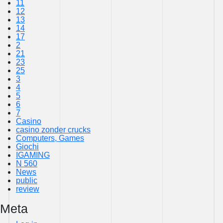
11
12
13
14
17
2
21
23
25
3
4
5
6
7
Casino
casino zonder crucks
Computers, Games
Giochi
IGAMING
N 560
News
public
review
Meta