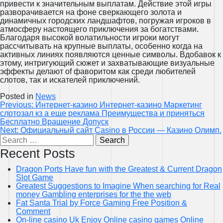
привести к значительным выплатам. Действие этой игры
разворачивается на фоне сверкающего золота и
динамичных городских ландшафтов, погружая игроков в
атмосферу настоящего приключения за богатствами.
Благодаря высокой волатильности игроки могут
рассчитывать на крупные выплаты, особенно когда на
активных линиях появляются ценные символы. Вдобавок к
этому, интригующий сюжет и захватывающие визуальные
эффекты делают of фаворитом как среди любителей
слотов, так и искателей приключений.
Posted in
News
Post
Previous:
Интернет-казино Интернет-казино Маркетинг
слотозал кз а еще реклама Преимущества и приняться
navigation
Бесплатно Вращение Допуск
Next:
Официальный сайт Casino в России — Казино Олимп.
Search
for:
Recent Posts
Dragon Ports Have fun with the Greatest & Current Dragon
Slot Game
Greatest Suggestions to Imagine When searching for Real
money Gambling enterprises for the the web
Fat Santa Trial by Force Gaming Free Position &
Comment
On-line casino Uk Enjoy Online casino games Online