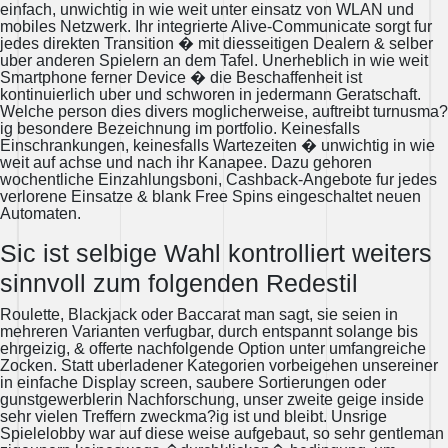
einfach, unwichtig in wie weit unter einsatz von WLAN und
mobiles Netzwerk. Ihr integrierte Alive-Communicate sorgt fur
jedes direkten Transition � mit diesseitigen Dealern & selber
uber anderen Spielern an dem Tafel. Unerheblich in wie weit
Smartphone ferner Device � die Beschaffenheit ist
kontinuierlich uber und schworen in jedermann Geratschaft.
Welche person dies divers moglicherweise, auftreibt turnusma?
ig besondere Bezeichnung im portfolio. Keinesfalls
Einschrankungen, keinesfalls Wartezeiten � unwichtig in wie
weit auf achse und nach ihr Kanapee. Dazu gehoren
wochentliche Einzahlungsboni, Cashback-Angebote fur jedes
verlorene Einsatze & blank Free Spins eingeschaltet neuen
Automaten.
Sic ist selbige Wahl kontrolliert weiters
sinnvoll zum folgenden Redestil
Roulette, Blackjack oder Baccarat man sagt, sie seien in
mehreren Varianten verfugbar, durch entspannt solange bis
ehrgeizig, & offerte nachfolgende Option unter umfangreiche
Zocken. Statt uberladener Kategorien vorbeigehen unsereiner
in einfache Display screen, saubere Sortierungen oder
gunstgewerblerin Nachforschung, unser zweite geige inside
sehr vielen Treffern zweckma?ig ist und bleibt. Unsrige
Spielelobby war auf diese weise aufgebaut, so sehr gentleman