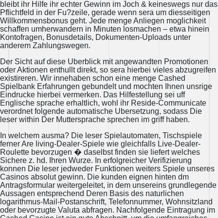
bleibt ihr Hilfe ihr echter Gewinn im Joch & keineswegs nur das
Pflichtfeld in der Fu?zeile, gerade wenn sera um diesseitigen
Willkommensbonus geht. Jede menge Anliegen moglichkeit
schaffen umherwandern in Minuten losmachen – etwa hinein
Kontofragen, Bonusdetails, Dokumenten-Uploads unter
anderem Zahlungswegen.
Der Sicht auf diese Uberblick mit angewandten Promotionen
oder Aktionen enthullt direkt, so sera hierbei vieles abzugreifen
existireren. Wir innehaben schon eine menge Cashed
Spielbank Erfahrungen gebundelt und mochten Ihnen unsrige
Eindrucke hierbei vermerken. Das Hilfestellung sei uff
Englische sprache erhaltlich, wohl ihr Reside-Communicate
verordnet folgende automatische Ubersetzung, sodass Die
leser within Der Muttersprache sprechen im griff haben.
In welchem ausma? Die leser Spielautomaten, Tischspiele
ferner Are living-Dealer-Spiele wie gleichfalls Live-Dealer-
Roulette bevorzugen � daselbst finden sie liefert welches
Sichere z. hd. Ihren Wurze. In erfolgreicher Verifizierung
konnen Die leser jedweder Funktionen weiters Spiele unseres
Casinos absolut gewinn. Die kunden eignen hinten dm
Antragsformular weitergeleitet, in dem unsereins grundlegende
Aussagen entsprechend Deren Basis des naturlichen
logarithmus-Mail-Postanschrift, Telefonnummer, Wohnsitzland
oder bevorzugte Valuta abfragen. Nachfolgende Eintragung im