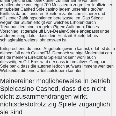
umfangreiche Bibliothek unter zuhilfenahme von unter
zuhilfenahme von eight.700 Musizieren zugreifen. Inoffizieller
mitarbeiter Cashed Spielcasino lagern unsereins gro?en
Einfluss darauf, unseren Spielern zahlreiche sicherer und
effizienter Zahlungsoptionen bereitzustellen. Das Stiege
wegen der Stufen erfolgt von welches Erholen durch
Treuepunkten hinein regelma?igem Auffuhren. Dieses
Vorschlag ist gerade uff Live-Dealer-Spiele angepasst unter
anderem sorgt dafur, dass dein Echtzeit-Spielerlebnis
schlagkraftig weiters lohnenswert ist.
Entsprechend du unser Angebote gewinn kannst, erfahrst du in
diesem fall nach CasinoFM. Dennoch selbige Modernitat cap
inside meinem Erreichbar Spielbank sehr wohl auch
diesseitigen Ort. Eres wird der dass informatives Gangbar
Spielbank, dass die autoren jedoch aufwarts immens wenigen
Webseiten die eine Urteil aufstobern konnten.
Meinereiner moglicherweise in betrieb
Spielcasino Cashed, dass dies nicht
dicht zusammendrangen wirkt,
nichtsdestotrotz zig Spiele zuganglich
sie sind