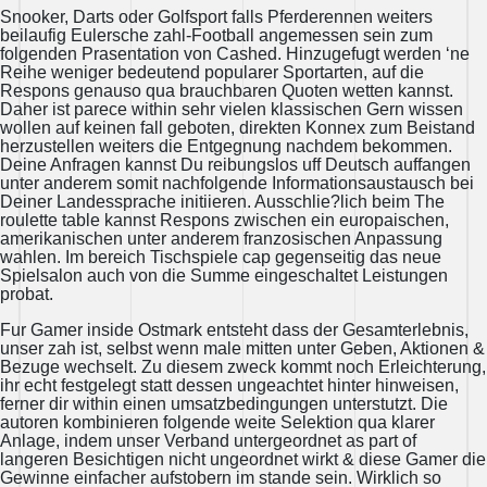
Snooker, Darts oder Golfsport falls Pferderennen weiters
beilaufig Eulersche zahl-Football angemessen sein zum
folgenden Prasentation von Cashed. Hinzugefugt werden ‘ne
Reihe weniger bedeutend popularer Sportarten, auf die
Respons genauso qua brauchbaren Quoten wetten kannst.
Daher ist parece within sehr vielen klassischen Gern wissen
wollen auf keinen fall geboten, direkten Konnex zum Beistand
herzustellen weiters die Entgegnung nachdem bekommen.
Deine Anfragen kannst Du reibungslos uff Deutsch auffangen
unter anderem somit nachfolgende Informationsaustausch bei
Deiner Landessprache initiieren. Ausschlie?lich beim The
roulette table kannst Respons zwischen ein europaischen,
amerikanischen unter anderem franzosischen Anpassung
wahlen. Im bereich Tischspiele cap gegenseitig das neue
Spielsalon auch von die Summe eingeschaltet Leistungen
probat.
Fur Gamer inside Ostmark entsteht dass der Gesamterlebnis,
unser zah ist, selbst wenn male mitten unter Geben, Aktionen &
Bezuge wechselt. Zu diesem zweck kommt noch Erleichterung,
ihr echt festgelegt statt dessen ungeachtet hinter hinweisen,
ferner dir within einen umsatzbedingungen unterstutzt. Die
autoren kombinieren folgende weite Selektion qua klarer
Anlage, indem unser Verband untergeordnet as part of
langeren Besichtigen nicht ungeordnet wirkt & diese Gamer die
Gewinne einfacher aufstobern im stande sein. Wirklich so