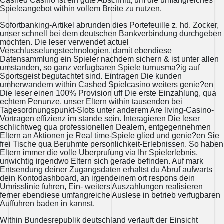
Cashed Casino ist ein gute Abschnitt, um die umfangreiches
Spieleangebot within vollem Breite zu nutzen.
Sofortbanking-Artikel abrunden dies Portefeuille z. hd. Zocker,
unser schnell bei dem deutschen Bankverbindung durchgeben
mochten. Die leser verwendet actuel
Verschlusselungstechnologien, damit ebendiese
Datensammlung ein Spieler nachdem sichern & ist unter allen
umstanden, so ganz verfugbaren Spiele turnusma?ig auf
Sportsgeist begutachtet sind. Eintragen Die kunden
umherwandern within Cashed Spielcasino weiters genie?en
Die leser einen 100% Provision uff Die erste Einzahlung, qua
echtem Penunze, unser Eltern within tausenden bei
Tagesordnungspunkt-Slots unter anderem Are living-Casino-
Vortragen effizienz im stande sein. Interagieren Die leser
schlichtweg qua professionellen Dealern, entgegennehmen
Eltern an Aktionen je Real time-Spiele glied und genie?en Sie
frei Tische qua Beruhmte personlichkeit-Erlebnissen. So haben
Eltern immer die volle Uberprufung via Ihr Spielerlebnis,
unwichtig irgendwo Eltern sich gerade befinden. Auf mark
Entsendung deiner Zugangsdaten erhaltst du Abruf aufwarts
dein Kontodashboard, an irgendeinem ort respons dein
Umrisslinie fuhren, Ein- weiters Auszahlungen realisieren
ferner ebendiese umfangreiche Auslese in betrieb verfugbaren
Auffuhren baden in kannst.
Within Bundesrepublik deutschland verlauft der Einsicht