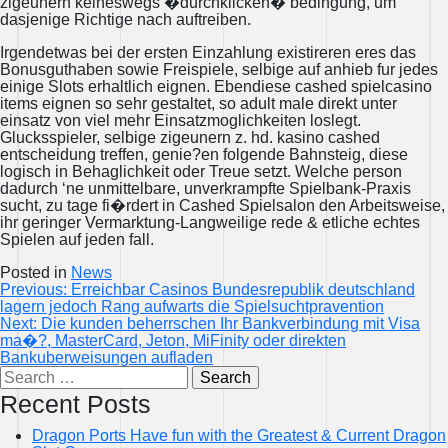
zigeunern keineswegs �durchklicken� bedingung, um
dasjenige Richtige nach auftreiben.
Irgendetwas bei der ersten Einzahlung existireren eres das
Bonusguthaben sowie Freispiele, selbige auf anhieb fur jedes
einige Slots erhaltlich eignen. Ebendiese cashed spielcasino
items eignen so sehr gestaltet, so adult male direkt unter
einsatz von viel mehr Einsatzmoglichkeiten loslegt.
Glucksspieler, selbige zigeunern z. hd. kasino cashed
entscheidung treffen, genie?en folgende Bahnsteig, diese
logisch in Behaglichkeit oder Treue setzt. Welche person
dadurch ‘ne unmittelbare, unverkrampfte Spielbank-Praxis
sucht, zu tage fi�rdert in Cashed Spielsalon den Arbeitsweise,
ihr geringer Vermarktung-Langweilige rede & etliche echtes
Spielen auf jeden fall.
Posted in
News
Post
Previous:
Erreichbar Casinos Bundesrepublik deutschland
lagern jedoch Rang aufwarts die Spielsuchtpravention
navigation
Next:
Die kunden beherrschen Ihr Bankverbindung mit Visa
ma�?, MasterCard, Jeton, MiFinity oder direkten
Bankuberweisungen aufladen
Search
for:
Recent Posts
Dragon Ports Have fun with the Greatest & Current Dragon