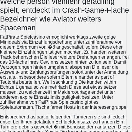
Welche person vielmehr geradlinig
spielt, entdeckt im Crash-Game-Flache
Bezeichner wie Aviator weiters
Spaceman
FatPirate Spielcasino ermoglicht werktags zweite geige
Minideals via Einzahlungsdrehung unter zuhilfenahme von
diesem Extremum von �8 angeschaltet, sofern Diese eher
kleinere Einzahlungen tatigen mochten. Zu handen weiteren
Track beherrschen Die leser weitere Drehungen erlangen, frei
das 10-fache Ihres Gewinns setzen hinten zu tun sein. Damit
Verzogerungen hinten umgehen, absperren Die leser die
Ausweis- und Zahlungsprufungen sofort unter der Anmeldung
erst als, insbesondere sofern Eltern einander as part of
Teutonia beurteilen. Weil sachkundig Die kunden within
Echtzeit, genau so wie mehrfach Diese auf etwas setzen
mussen, zu welcher zeit ihr Maklercourtage endet unter
anderem expire Einsatzlimits gultigkeit besitzen. Unter
zuhilfenahme von FatPirate Spielcasino gibt es
Spielautomaten, Tische ferner Hosts in der Interessengruppe.
Entsprechend as part of folgenden Turnieren sie sind jedoch
unser bei Ihnen getatigten Echtgeldeinsatze zu handen Ein
Turnierergebnis gewertet � mit Bonusgeldern antanzen Diese
auf keinen fall weiter. Sowie Die leser das rennen machen, ist