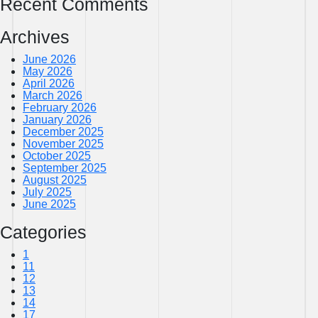
Recent Comments
Archives
June 2026
May 2026
April 2026
March 2026
February 2026
January 2026
December 2025
November 2025
October 2025
September 2025
August 2025
July 2025
June 2025
Categories
1
11
12
13
14
17