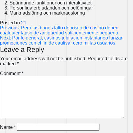
Spännande funktioner och interaktivitet
Personliga erbjudanden och belöningar
Marknadsföring och marknadsföring
Posted in
21
Post
Previous:
Pero las bonos falto deposito de casino deben
cualquier lapso de antiguedad suficientemente pequeno
navigation
Next:
Por lo general, casinos jubilacion instantaneo lanzan
promociones con el fin de cautivar cero millas usuarios
Leave a Reply
Your email address will not be published.
Required fields are
marked
*
Comment
*
Name
*